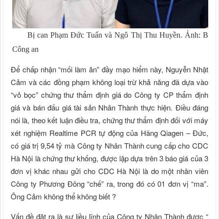
Bị can Phạm Đức Tuấn và Ngô Thị Thu Huyền. Ảnh: Bộ
Công an
Để chấp nhận “mối làm ăn” đầy mạo hiểm này, Nguyễn Nhật
Cảm và các đồng phạm không loại trừ khả năng đã dựa vào
“vỏ bọc” chứng thư thẩm định giá do Công ty CP thẩm định
giá và bán đấu giá tài sản Nhân Thành thực hiện. Điều đáng
nói là, theo kết luận điều tra, chứng thư thẩm định đối với máy
xét nghiệm Realtime PCR tự động của Hãng Qiagen – Đức,
có giá trị 9,54 tỷ mà Công ty Nhân Thành cung cấp cho CDC
Hà Nội là chứng thư khống, được lập dựa trên 3 báo giá của 3
đơn vị khác nhau gửi cho CDC Hà Nội là do một nhân viên
Công ty Phương Đông “chế” ra, trong đó có 01 đơn vị “ma”.
Ông Cảm không thể không biết ?
Vấn đề đặt ra là sự liều lĩnh của Công ty Nhân Thành được “