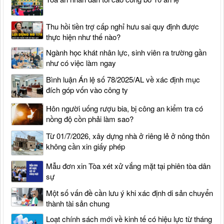
Thu hồi tiền trợ cấp nghỉ hưu sai quy định được
thực hiện như thế nào?
Ngành học khát nhân lực, sinh viên ra trường gần
như có việc làm ngay
Bình luận Án lệ số 78/2025/AL về xác định mục
đích góp vốn vào công ty
Hôn người uống rượu bia, bị công an kiểm tra có
nồng độ cồn phải làm sao?
Từ 01/7/2026, xây dựng nhà ở riêng lẻ ở nông thôn
không cần xin giấy phép
Mẫu đơn xin Tòa xét xử vắng mặt tại phiên tòa dân
sự
Một số vấn đề cần lưu ý khi xác định di sản chuyển
thành tài sản chung
Loạt chính sách mới về kinh tế có hiệu lực từ tháng