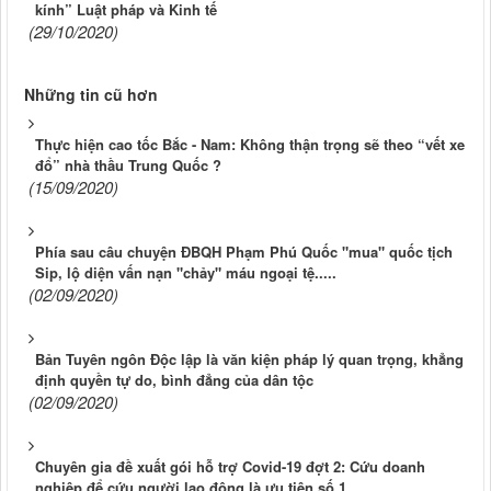
kính” Luật pháp và Kinh tế
(29/10/2020)
Những tin cũ hơn
Thực hiện cao tốc Bắc - Nam: Không thận trọng sẽ theo “vết xe
đổ” nhà thầu Trung Quốc ?
(15/09/2020)
Phía sau câu chuyện ĐBQH Phạm Phú Quốc "mua" quốc tịch
Sip, lộ diện vấn nạn "chảy" máu ngoại tệ.....
(02/09/2020)
Bản Tuyên ngôn Độc lập là văn kiện pháp lý quan trọng, khẳng
định quyền tự do, bình đẳng của dân tộc
(02/09/2020)
Chuyên gia đề xuất gói hỗ trợ Covid-19 đợt 2: Cứu doanh
nghiệp để cứu người lao động là ưu tiên số 1