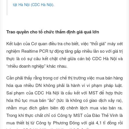
tật Hà Nội (CDC Hà Nội).
Trao quyền cho tổ chức thẩm định giá quá lớn
Kết luận của Cơ quan điều tra cho biết, việc “thổi giá” máy xét
nghiệm Realtime PCR tự động tăng gấp nhiều lần so với giá trị
thực là có sự câu kết chặt chẽ giữa cán bộ CDC Hà Nội và
“nhiều doanh nghiệp” khác nhau.
Cần phải thấy rằng trong cơ chế thị trường việc mua bán hàng
hóa qua nhiều DN không phải là hành vi vi phạm pháp luật.
Sai phạm của CDC Hà Nội là cấu kết với MST để hợp thức
hóa thủ tục mua bán “ảo” (tức là không có giao dịch xảy ra),
nhằm mục đích giảm biên độ chênh lệch mua vào bán ra.
Trong khi thực chất chỉ có Công ty MST của Đào Thế Vinh là
mua thiết bị từ Công ty Phương Đông với giá 4,1 tỉ đồng rồi