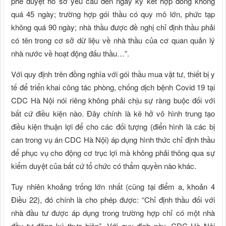
phê duyệt hồ sơ yêu cầu đến ngày ký kết hợp đồng không
quá 45 ngày; trường hợp gói thầu có quy mô lớn, phức tạp
không quá 90 ngày; nhà thầu được đề nghị chỉ định thầu phải
có tên trong cơ sở dữ liệu về nhà thầu của cơ quan quản lý
nhà nước về hoạt động đấu thầu…”.
Với quy định trên đồng nghĩa với gói thầu mua vật tư, thiết bị y
tế để triển khai công tác phòng, chống dịch bệnh Covid 19 tại
CDC Hà Nội nói riêng không phải chịu sự ràng buộc đối với
bất cứ điều kiện nào. Đây chính là kẽ hở vô hình trung tạo
điều kiện thuận lợi để cho các đối tượng (điển hình là các bị
can trong vụ án CDC Hà Nội) áp dụng hình thức chỉ định thầu
để phục vụ cho động cơ trục lợi mà không phải thông qua sự
kiểm duyệt của bất cứ tổ chức có thẩm quyền nào khác.
Tuy nhiên khoảng trống lớn nhất (cũng tại điểm a, khoản 4
Điều 22), đó chính là cho phép được: “Chỉ định thầu đối với
nhà đầu tư được áp dụng trong trường hợp chỉ có một nhà
đầu tư đăng ký thực hiện”. Với quy định này, CDC Hà Nội