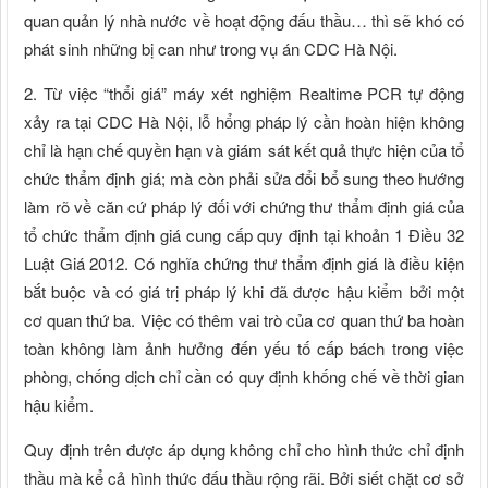
quan quản lý nhà nước về hoạt động đấu thầu… thì sẽ khó có
phát sinh những bị can như trong vụ án CDC Hà Nội.
2. Từ việc “thổi giá” máy xét nghiệm Realtime PCR tự động
xảy ra tại CDC Hà Nội, lỗ hổng pháp lý cần hoàn hiện không
chỉ là hạn chế quyền hạn và giám sát kết quả thực hiện của tổ
chức thẩm định giá; mà còn phải sửa đổi bổ sung theo hướng
làm rõ về căn cứ pháp lý đối với chứng thư thẩm định giá của
tổ chức thẩm định giá cung cấp quy định tại khoản 1 Điều 32
Luật Giá 2012. Có nghĩa chứng thư thẩm định giá là điều kiện
bắt buộc và có giá trị pháp lý khi đã được hậu kiểm bởi một
cơ quan thứ ba. Việc có thêm vai trò của cơ quan thứ ba hoàn
toàn không làm ảnh hưởng đến yếu tố cấp bách trong việc
phòng, chống dịch chỉ cần có quy định khống chế về thời gian
hậu kiểm.
Quy định trên được áp dụng không chỉ cho hình thức chỉ định
thầu mà kể cả hình thức đấu thầu rộng rãi. Bởi siết chặt cơ sở