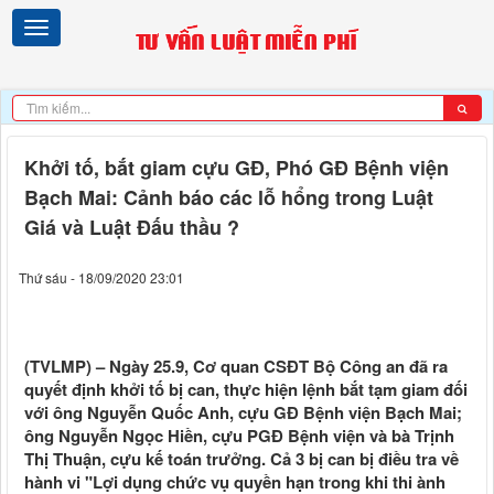
Khởi tố, bắt giam cựu GĐ, Phó GĐ Bệnh viện
Bạch Mai: Cảnh báo các lỗ hổng trong Luật
Giá và Luật Đấu thầu ?
Thứ sáu - 18/09/2020 23:01
(TVLMP) – Ngày 25.9, Cơ quan CSĐT Bộ Công an đã ra
quyết định khởi tố bị can, thực hiện lệnh bắt tạm giam đối
với ông Nguyễn Quốc Anh, cựu GĐ Bệnh viện Bạch Mai;
ông Nguyễn Ngọc Hiền, cựu PGĐ Bệnh viện và bà Trịnh
Thị Thuận, cựu kế toán trưởng. Cả 3 bị can bị điều tra về
hành vi "Lợi dụng chức vụ quyền hạn trong khi thi ành