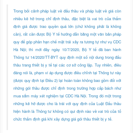
Trong bối cảnh pháp luật về đấu thầu và pháp luật về giá còn
nhiều kẽ hở trong chỉ định thầu, đặc biệt là vai trò của thẩm
định giá được trao quyền quá lớn (chứ không phải là không
cần), rất cần được Bộ Y tế hướng dẫn bằng một văn bản pháp
quy để góp phần hạn chế mặt trái xảy ra tương tự như vụ CDC
Hà Nội; thì mới đây ngày 10/7/2020, Bộ Y tế đã ban hành
Thông tư 14/2020/TT-BYT quy định một số nội dung trong đấu
thầu trang thiết bị y tế tại các cơ sở công lập. Tuy nhiên, điều
đáng nói là, phạm vi áp dụng được điều chỉnh tại Thông tư này
(được quy định tại Điều 2) lại hoàn toàn không bao gồm đối với
những gói thầu được chỉ định trong trường hợp cấp bách như
mua sắm máy xét nghiệm tại CDC Hà Nội. Trong đó một trong
những kẽ hở được cho là trái với quy định của Luật Đấu thầu
hiện hành là Thông tư không có qui định nào về vai trò của tổ
chức thẩm định giá khi xây dựng giá gói thầu thiết bị y tế.