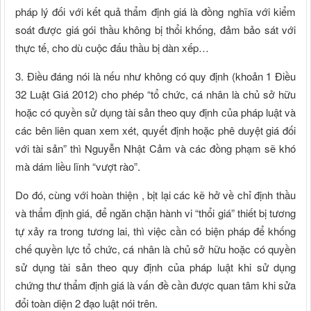
pháp lý đối với kết quả thẩm định giá là đồng nghĩa với kiểm
soát được giá gói thầu không bị thổi khống, đảm bảo sát với
thực tế, cho dù cuộc đấu thầu bị dàn xếp…
3. Điều đáng nói là nếu như không có quy định (khoản 1 Điều
32 Luật Giá 2012) cho phép “tổ chức, cá nhân là chủ sở hữu
hoặc có quyền sử dụng tài sản theo quy định của pháp luật và
các bên liên quan xem xét, quyết định hoặc phê duyệt giá đối
với tài sản” thì Nguyễn Nhật Cảm và các đồng phạm sẽ khó
mà dám liều lĩnh “vượt rào”.
Do đó, cùng với hoàn thiện , bịt lại các kẽ hở về chỉ định thầu
và thẩm định giá, để ngăn chặn hành vi “thổi giá” thiết bị tương
tự xảy ra trong tương lai, thì việc cần có biện pháp để khống
chế quyền lực tổ chức, cá nhân là chủ sở hữu hoặc có quyền
sử dụng tài sản theo quy định của pháp luật khi sử dụng
chứng thư thẩm định giá là vấn đề cần được quan tâm khi sửa
đổi toàn diện 2 đạo luật nói trên.