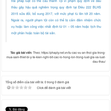
trái pháp luật có thể cấu thành Tội vi phạm quy định về đấu
thầu gây hậu quả nghiêm trọng quy định tại Điều 222 BLHS
2015 sửa đổi, bổ sung 2017, với mức phạt tù lên tới 20 năm.
Ngoài ra, người phạm tội còn có thể bị cấm đảm nhiệm chức
vụ hoặc làm công việc nhất định từ 01 – 05 năm hoặc tịch thu
một phần hoặc toàn bộ tài sản.
Tác giả bài viết:
Theo: https://phaply.net.vn/tu-cac-vu-an-thoi-gia-trong-
mua-sam-thiet-bi-y-te-kien-nghi-bit-cac-lo-hong-lon-trong-luat-gia-va-luat-
dau-thau/
Tổng số điểm của bài viết là: 0 trong 0 đánh giá
Click để đánh giá bài viết