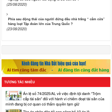
(25/08/2020)
Phía sau động thái của người đứng đầu nhà trắng “ cấm cửa”
hàng loạt Tập đoàn lớn của Trung Quốc ?
(23/08/2020)
TƯƠNG TÁC NHIỀU
Án lệ số 74/2025/AL về việc định tội danh “Trộm
cắp tài sản” đối với hành vi chiếm đoạt tài sản của
mình đang bị cơ quan có thẩm quyền tạm giữ
Tòa án nhân dân tối cao công bố 10 án lệ