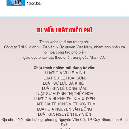
12/2025
Trang website được tài trợ bởi
Công ty TNHH dịch vụ Tư vấn & Ủy quyền Việt Nam, nhằm góp phần xã
hội hóa công tác phổ biến,
giáo dục pháp luật theo chủ trương của Nhà nước
Chịu trách nhiệm nội dung tư vấn
:
LUẬT GIA VŨ LÊ MINH
LUẬT SƯ LÊ HOÀI SƠN,
LUẬT SƯ LƯU BÁ KHIẾT
LUẬT GIA LÊ CÔNG TÂM,
LUẬT SƯ HUỲNH THỊ THÚY HOA
LUẬT GIA HUỲNH THỊ KIM XUYÊN
LUẬT GIA TRƯƠNG VIỆT KON TUM
LUẬT GIA NGUYỄN VĂN BỔNG
LUẬT GIA NGUYỄN HUY VIỄN
Địa chỉ: 40/2 Trần Lương, phường Nguyễn Văn Cừ, TP Quy Nhơn, tỉnh Bình
Định