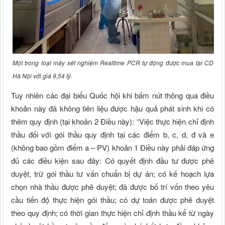
Một trong loại máy xét nghiệm Realtime PCR tự động được mua tại CDC
Hà Nội với giá 9,54 tỷ.
Tuy nhiên các đại biểu Quốc hội khi bấm nút thông qua điều
khoản này đã không tiên liệu được hậu quả phát sinh khi có
thêm quy định (tại khoản 2 Điều này): “Việc thực hiện chỉ định
thầu đối với gói thầu quy định tại các điểm b, c, d, đ và e
(không bao gồm điểm a – PV) khoản 1 Điều này phải đáp ứng
đủ các điều kiện sau đây: Có quyết định đầu tư được phê
duyệt, trừ gói thầu tư vấn chuẩn bị dự án; có kế hoạch lựa
chọn nhà thầu được phê duyệt; đã được bố trí vốn theo yêu
cầu tiến độ thực hiện gói thầu; có dự toán được phê duyệt
theo quy định; có thời gian thực hiện chỉ định thầu kể từ ngày