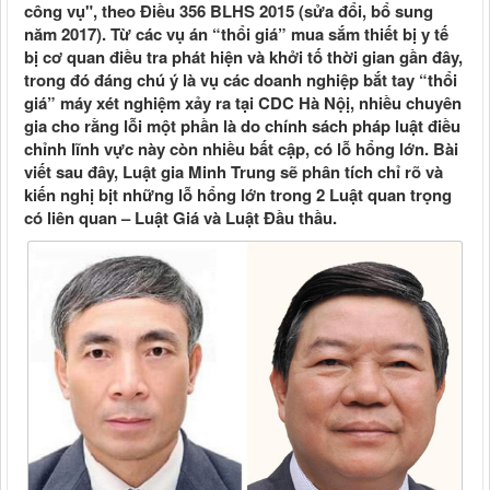
công vụ", theo Điều 356 BLHS 2015 (sửa đổi, bổ sung
năm 2017). Từ các vụ án “thổi giá” mua sắm thiết bị y tế
bị cơ quan điều tra phát hiện và khởi tố thời gian gần đây,
trong đó đáng chú ý là vụ các doanh nghiệp bắt tay “thổi
giá” máy xét nghiệm xảy ra tại CDC Hà Nộị, nhiều chuyên
gia cho rằng lỗi một phần là do chính sách pháp luật điều
chỉnh lĩnh vực này còn nhiều bất cập, có lỗ hổng lớn. Bài
viết sau đây, Luật gia Minh Trung sẽ phân tích chỉ rõ và
kiến nghị bịt những lỗ hổng lớn trong 2 Luật quan trọng
có liên quan – Luật Giá và Luật Đầu thầu.