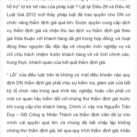
hỗ trợ” từ kẽ hở nào của pháp luật ? Lật lại Điều 29 và Điều 42
Luật Giá 2012 mới thấy pháp luật đã trao quyền cho DN có
chức năng thẩm định giá quá lớn: Được quyền cung cấp dịch
vụ thẩm định giá và nhận thù lao dịch vụ thẩm định giá theo
giá thỏa thuận với khách hàng đã ghi trong hợp đồng; và hoạt
động theo nguyên tắc độc lập về chuyên môn nghiệp vụ và
chỉ chịu trách nhiệm trước khách hàng về về tính chính xác,
trung thực, khách quan của kết quả thẩm định giá.
“ Lỗi” của điều luật trên là không có một điều khoản nào quy
định DN thẩm định giá phải chịu sự kiểm tra, giám sát của bất
kỳ tổ chức nào trong quá trình tác nghiệp, hoặc cần phải có
một cơ quan hậu kiểm đối với chứng thư thẩm định giá trước
khi cung cấp cho khách hàng. Chính vì vậy mà Nguyễn Trần
Duy – GĐ Công ty Nhân Thành và thẩm định viên đã tự cho
mình cái quyền quá lớn và chúng đã bất chấp lập khống
chứng thư thẩm định giá, bỏ qua quy trình thẩm định giá: khảo