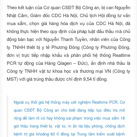
Theo kết luận của Cơ quan CSĐT Bộ Công an, bị can Nguyễn
Nhật Cảm, Giám đốc CDC Hà Nội, Chủ tịch Hội đồng tư vấn
mua sắm, chọn giá hàng hóa dịch vụ của CDC Hà Nội, đã
không thực hiện theo quy định của pháp luật đấu thầu mà chủ
động bàn bạc với Nguyễn Thanh Tuyền, nhân viên của Công
ty TNHH thiết bị y tế Phương Đông (Công ty Phương Đông,
đơn vị trực tiếp nhập khẩu và phân phối hệ thống Realtime
PCR tự động của Hãng Qiagen – Đức), ấn định nhà thầu là
Công ty TNHH vật tư khoa học và thương mại VN (Công ty
MST) với giá trúng thầu được chỉ định 9,54 tỉ đồng.
Ngoài vụ thổi giá hệ thống máy xét nghiệm Realtime PCR, Cơ
quan CSĐT Bộ Công an cho biết đang tiếp tục điều tra mở
rộng để làm rõ có hay không sai phạm trong việc mua sắm 18
gói thầu trang thiết bị, vật tư, in ấn tài liệu phòng, chống dịch
bệnh trị giá khoảng 83 tỉ đồng tại Trung tâm kiểm soát bệnh