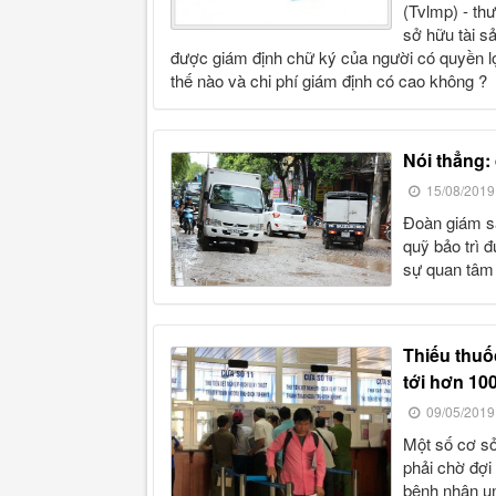
(tvlmp) - thưa luật sư ! tôi đang là bị đơn trong vụ án tranh chấp quyền
sở hữu tài sả
được giám định chữ ký của người có quyền lợi
thế nào và chi phí giám định có cao không ?
nói thẳng
15/08/2019
đoàn giám sát của ủy ban thường vụ quốc hội đã đề nghị bãi bỏ ngay
quỹ bảo trì 
sự quan tâm 
thiếu thuốc ung thư, bệnh nhân phải mua biệt dược "chênh"
tới hơn 100
09/05/2019
một số cơ sở điều trị ung bướu đang thiếu thuốc chữa bệnh ung thư do
phải chờ đợi
bệnh nhân ung