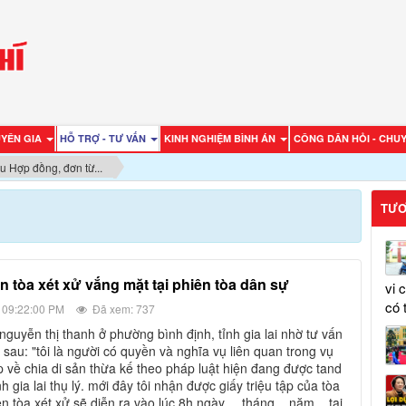
UYÊN GIA
HỖ TRỢ - TƯ VẤN
KINH NGHIỆM BÌNH ÁN
CÔNG DÂN HỎI - CHUY
u Hợp đồng, đơn từ...
TƯƠ
in tòa xét xử vắng mặt tại phiên tòa dân sự
vi 
có 
 09:22:00 PM
Đã xem: 737
sau: "tôi là người có quyền và nghĩa vụ liên quan trong vụ
p về chia di sản thừa kế theo pháp luật hiện đang được tand
nh gia lai thụ lý. mới đây tôi nhận được giấy triệu tập của tòa
n tòa xét xử sẽ diễn ra vào lúc 8h ngày.... tháng... năm... tại