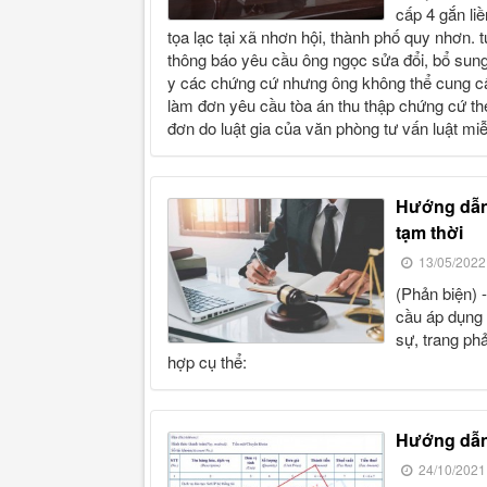
cấp 4 gắn liề
tọa lạc tại xã nhơn hội, thành phố quy nhơn.
thông báo yêu cầu ông ngọc sửa đổi, bổ sung
y các chứng cứ nhưng ông không thể cung cấp
làm đơn yêu cầu tòa án thu thập chứng cứ theo
đơn do luật gia của văn phòng tư vấn luật miễ
hướng dẫn mẫu đơn yêu cầu áp dụng biện pháp khẩn cấp
tạm thời
13/05/2022
(phản biện) - để giúp bạn đọc nắm bắt về kỹ thuật và cách làm đơn yêu
cầu áp dụng 
sự, trang ph
hợp cụ thể:
hướng dẫ
24/10/2021