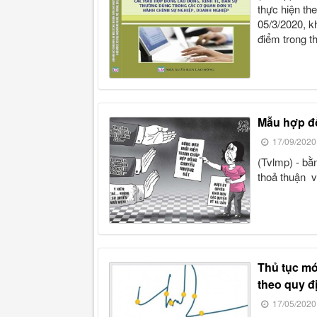
thực hiện th
05/3/2020, kh
điểm trong t
mẫu hợp đ
17/09/2020
(tvlmp) - bằng hợp đồng này, bên a uỷ quyền cho bên b theo những
thoả thuận v
thủ tục mới nhất về yêu cầu giám định chữ ký và chữ viết
theo quy đ
17/05/2020