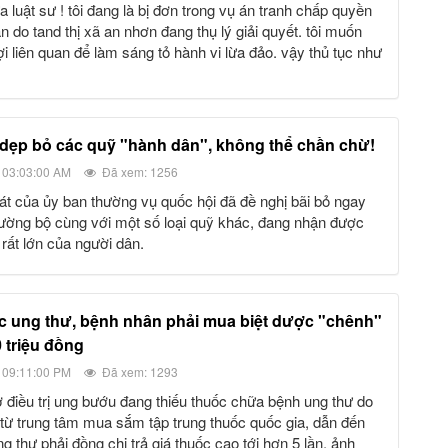
n do tand thị xã an nhơn đang thụ lý giải quyết. tôi muốn
 liên quan để làm sáng tỏ hành vi lừa đảo. vậy thủ tục như
: dẹp bỏ các quỹ "hành dân", không thể chần chừ!
 03:03:00 AM
Đã xem: 1256
đường bộ cùng với một số loại quỹ khác, đang nhận được
rất lớn của người dân.
 triệu đồng
 09:11:00 PM
Đã xem: 1293
 từ trung tâm mua sắm tập trung thuốc quốc gia, dẫn đến
 thư phải đồng chi trả giá thuốc cao tới hơn 5 lần, ảnh