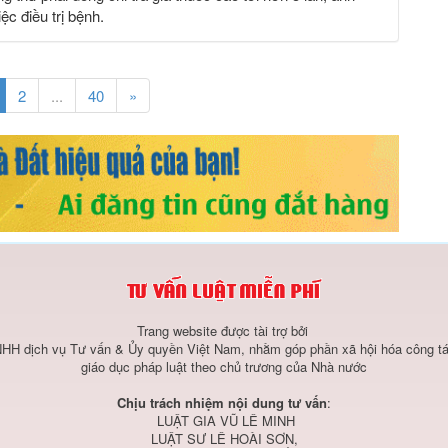
ệc điều trị bệnh.
2
...
40
»
Trang website được tài trợ bởi
HH dịch vụ Tư vấn & Ủy quyền Việt Nam, nhằm góp phần xã hội hóa công tá
giáo dục pháp luật theo chủ trương của Nhà nước
Chịu trách nhiệm nội dung tư vấn
:
LUẬT GIA VŨ LÊ MINH
LUẬT SƯ LÊ HOÀI SƠN,