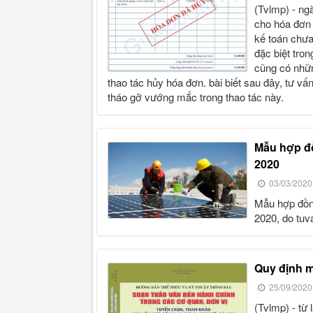
(tvlmp) - ngày nay, việc sử dụng hóa đơn điện tử đang dần thay thế
cho hóa đơn 
kế toán chưa
đặc biệt tro
cũng có nhữn
thao tác hủy hóa đơn. bài biết sau đây, tư vấn
tháo gỡ vướng mắc trong thao tác này.
mẫu hợp đồng thi công công trình năng lượng mặt trời năm
2020
03/03/2020
mẫu hợp đồng thi công công trình năng lượng mặt trời mới nhất năm
2020, do tuv
quy định 
25/09/2020
(tvlmp) - từ lâu, việc trình bày văn bản hành chính đúng chuẩn được