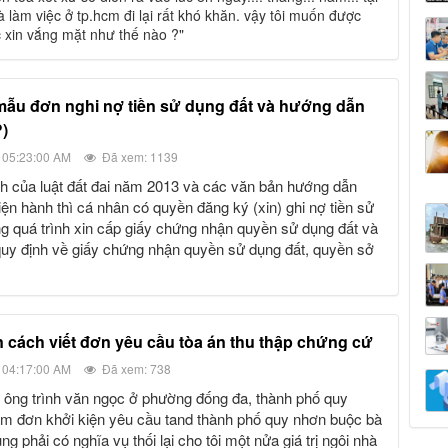
 và làm việc ở tp.hcm đi lại rất khó khăn. vậy tôi muốn được
c xin vắng mặt như thế nào ?"
?)
 05:23:00 AM
Đã xem: 1139
hiện hành thì cá nhân có quyền đăng ký (xin) ghi nợ tiền sử
ng quá trình xin cấp giấy chứng nhận quyền sử dụng đất và
t quy định về giấy chứng nhận quyền sử dụng đất, quyền sở
 cách viết đơn yêu cầu tòa án thu thập chứng cứ
 04:17:00 AM
Đã xem: 738
m đơn khởi kiện yêu cầu tand thành phố quy nhơn buộc bà
ung phải có nghĩa vụ thối lại cho tôi một nửa giá trị ngôi nhà