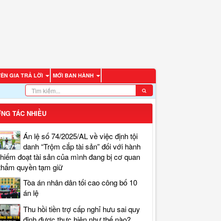
ÊN GIA TRẢ LỜI
MỚI BAN HÀNH
NG TÁC NHIỀU
Án lệ số 74/2025/AL về việc định tội
danh “Trộm cắp tài sản” đối với hành
chiếm đoạt tài sản của mình đang bị cơ quan
thẩm quyền tạm giữ
Tòa án nhân dân tối cao công bố 10
án lệ
Thu hồi tiền trợ cấp nghỉ hưu sai quy
định được thực hiện như thế nào?