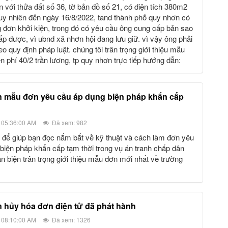
n với thửa đất số 36, tờ bản đồ số 21, có diện tích 380m2
 tuy nhiên đến ngày 16/8/2022, tand thành phố quy nhơn có
 đơn khởi kiện, trong đó có yêu cầu ông cung cấp bản sao
 được, vì ubnd xã nhơn hội đang lưu giữ. vì vậy ông phải
 quy định pháp luật. chúng tôi trân trọng giới thiệu mẫu
n phí 40/2 trần lương, tp quy nhơn trực tiếp hướng dẫn:
 05:36:00 AM
Đã xem: 982
biện pháp khẩn cấp tạm thời trong vụ án tranh chấp dân
ản biện trân trọng giới thiệu mẫu đơn mới nhất về trường
n hủy hóa đơn điện tử đã phát hành
 08:10:00 AM
Đã xem: 1326