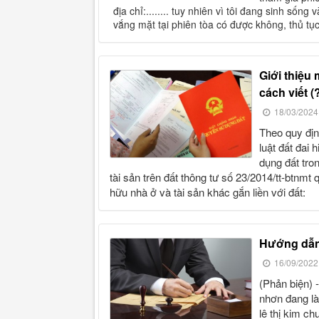
địa chỉ:........ tuy nhiên vì tôi đang sinh sống
vắng mặt tại phiên tòa có được không, thủ tụ
giới thiệu mẫu đơn nghi nợ tiền sử dụng đất và hướng dẫn
cách viết (
18/03/2024
theo quy định của luật đất đai năm 2013 và các văn bản hướng dẫn
luật đất đai 
dụng đất tro
tài sản trên đất thông tư số 23/2014/tt-btnm
hữu nhà ở và tài sản khác gắn liền với đất:
hướng dẫn
16/09/2022
(phản biện) - ông trình văn ngọc ở phường đống đa, thành phố quy
nhơn đang là
lê thị kim ch