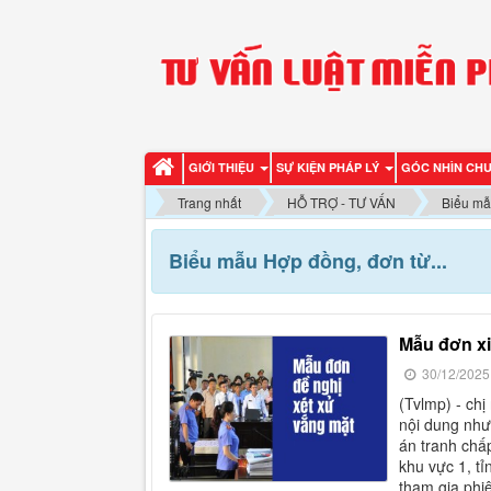
GIỚI THIỆU
SỰ KIỆN PHÁP LÝ
GÓC NHÌN CH
Trang nhất
HỖ TRỢ - TƯ VẤN
Biểu mẫ
Biểu mẫu Hợp đồng, đơn từ...
mẫu đơn x
30/12/2025
(tvlmp) - chị nguyễn thị thanh ở phường bình định, tỉnh gia lai nhờ tư vấn
nội dung như 
án tranh chấ
khu vực 1, tỉ
tham gia phiê