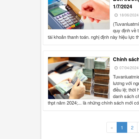
1/7/2024
18/06/2024
(tuvanluatmienphi) - theo nghị định số 52/2024/nđ-cp của chính phủ
quy định về 
tài khoản thanh toán. nghị định này hiệu lực t
chính sác
07/04/2024
tuvanluatmienphi - sửa quy định về thang lương, bảng lương, phụ cấp
lương với ng
điều lệ; thời
danh sách ch
thpt năm 2024;... là những chính sách mới có
«
1
2