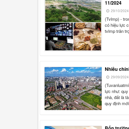
11/2024
29/10/2024
(tvlmp) - trong tháng 11/2024, nhà nước ban hành loạt các chính sách
có hiệu lực 
tvlmp trân tr
nhiều chí
29/09/2024
(tuvanluatmienphi) - trong tháng 10/2024, nhiều chính sách mới có hiệu
lực như: quy
nhà, đất là 
quy định mới
bốn trường hợp bị phong tỏa tài khoản thanh toán từ