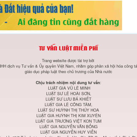
Trang website được tài trợ bởi
HH dịch vụ Tư vấn & Ủy quyền Việt Nam, nhằm góp phần xã hội hóa công tá
giáo dục pháp luật theo chủ trương của Nhà nước
Chịu trách nhiệm nội dung tư vấn
:
LUẬT GIA VŨ LÊ MINH
LUẬT SƯ LÊ HOÀI SƠN,
LUẬT SƯ LƯU BÁ KHIẾT
LUẬT GIA LÊ CÔNG TÂM,
LUẬT SƯ HUỲNH THỊ THÚY HOA
LUẬT GIA HUỲNH THỊ KIM XUYÊN
LUẬT GIA TRƯƠNG VIỆT KON TUM
LUẬT GIA NGUYỄN VĂN BỔNG
LUẬT GIA NGUYỄN HUY VIỄN