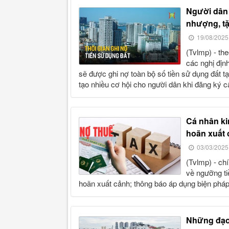
người dân được ghi nợ tiền sử dụng đất đến khi chuyển
nhượng, t
19/08/2025
(tvlmp) - theo nghị định 226/2025/nđ-cp sửa đổi, bổ sung một số điều
các nghị định
sẽ được ghi nợ toàn bộ số tiền sử dụng đất t
tạo nhiều cơ hội cho người dân khi đăng ký c
cá nhân kinh doanh nợ thuế từ 50 triệu đồng trở lên bị tạm
hoãn xuất
03/03/2025
(tvlmp) - chính phủ vừa ban hành nghị định số 49/2025/nđ-cp quy định
về ngưỡng ti
hoãn xuất cảnh; thông báo áp dụng biện pháp
những đạo luật có hiệu lực năm 2025 tác động mạnh mẽ,