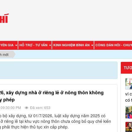
UYÊN GIA
HỖ TRỢ - TƯ VẤN
KINH NGHIỆM BÌNH ÁN
CÔNG DÂN HỎI - CHUY
h mới
TƯƠ
vi 
ấy phép
có 
 09:30:00 PM
Đã xem: 653
 ở riêng lẻ tại khu vực nông thôn chưa công bố quy chế kiến
g phải thực hiện thủ tục xin cấp phép.