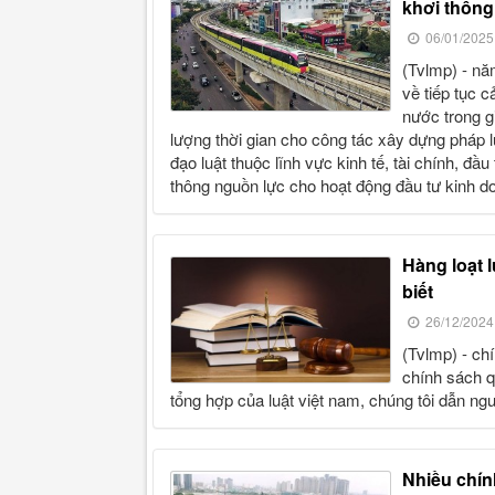
khơi thông
06/01/2025
(tvlmp) - năm 2024 đã khép lại với nhiều dấu ấn quan trọng và yêu cầu
về tiếp tục 
nước trong g
lượng thời gian cho công tác xây dựng pháp l
đạo luật thuộc lĩnh vực kinh tế, tài chính, đ
thông nguồn lực cho hoạt động đầu tư kinh do
hàng loạt luật có hiệu lực từ ngày 01/1/2025 người dân cần
biết
26/12/2024
(tvlmp) - chính sách mới có hiệu lực tháng 01/2025 gồm hàng loạt
chính sách q
tổng hợp của luật việt nam, chúng tôi dẫn ngu
nhiều chính sách kinh tế, xã hội mới có hiệu lực từ tháng