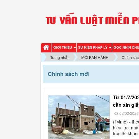
GIỚI THIỆU
SỰ KIỆN PHÁP LÝ
GÓC NHÌN CH
Trang nhất
MỚI BAN HÀNH
Chính sác
Chính sách mới
từ 01/7/2026, xây dựng nhà ở riêng lẻ ở nông thôn không
cần xin gi
02/02/2026
(tvlmp) - theo bộ xây dựng, từ 01/7/2026, luật xây dựng năm 2025 có
hiệu lực, nhà
trúc thì khôn