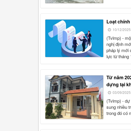
loạt chín
10/12/2025
(tvlmp) - một loạt chính sách mới liên quan đến kinh tế có hiệu lực như
nghị định mớ
pháp lý mới 
lực từ tháng
từ năm 2026: công trình cấp 4, nhà ở riêng lẻ dưới 7 tầng xây
dựng tại k
03/09/2025
(tvlmp) - dự thảo luật xây dựng (sửa đổi) do bộ xây dựng soạn thảo bổ
sung nhiều 
trong đó có n