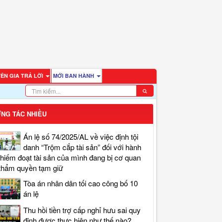
ÊN GIA TRẢ LỜI
MỚI BAN HÀNH
NG TÁC NHIỀU
Án lệ số 74/2025/AL về việc định tội
danh “Trộm cắp tài sản” đối với hành
chiếm đoạt tài sản của mình đang bị cơ quan
thẩm quyền tạm giữ
Tòa án nhân dân tối cao công bố 10
án lệ
Thu hồi tiền trợ cấp nghỉ hưu sai quy
định được thực hiện như thế nào?