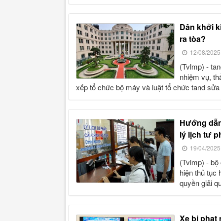
dân khởi kiện hành chính, nay không còn cấp huyện thì ai sẽ
ra tòa?
12/08/2025
(tvlmp) - tand tối cao mới đây có văn bản về việc hướng dẫn thực hiện
nhiệm vụ, th
xếp tổ chức bộ máy và luật tổ chức tand sửa 
hướng dẫn thực hiện thủ tục hành chính lĩnh vực cấp phiếu
lý lịch tư 
19/04/2025
(tvlmp) - bộ công an hướng dẫn các cơ quan, tổ chức, cá nhân thực
hiện thủ tục 
quyền giải q
xe bị phạt nguội nhưng đã sang tên, chủ cũ hay chủ mới