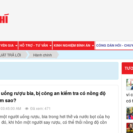
UYÊN GIA
HỖ TRỢ - TƯ VẤN
KINH NGHIỆM BÌNH ÁN
CÔNG DÂN HỎI - CHUY
UẬT TRẢ LỜI
Hành chính
TƯƠ
vi 
àm sao?
có 
 03:45:00 AM
Đã xem: 471
 đó, khi hôn một người say rượu, có thể thổi nồng độ cồn