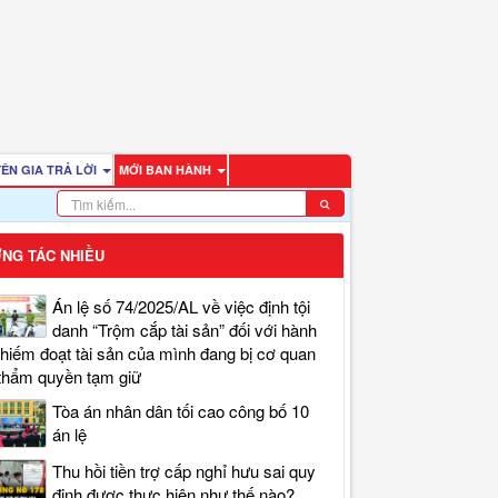
ÊN GIA TRẢ LỜI
MỚI BAN HÀNH
NG TÁC NHIỀU
Án lệ số 74/2025/AL về việc định tội
danh “Trộm cắp tài sản” đối với hành
chiếm đoạt tài sản của mình đang bị cơ quan
thẩm quyền tạm giữ
Tòa án nhân dân tối cao công bố 10
án lệ
Thu hồi tiền trợ cấp nghỉ hưu sai quy
định được thực hiện như thế nào?