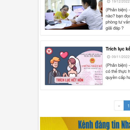
19/12/2022
(phản biện) - xin hỏi, lưu trú là gì và việc thông báo về nơi lưu trú thế
nào? bạn đọc
phòng tư vấn
giải đáp ?
trích lục
09/11/2022
(phản biện) - ông lê hoàng quân ở huyện đức phổ, tỉnh quảng ngãi hỏi,
có thể thực 
quyền cấp h
«
1