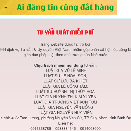
Trang website được tài trợ bởi
HH dịch vụ Tư vấn & Ủy quyền Việt Nam, nhằm góp phần xã hội hóa công tá
giáo dục pháp luật theo chủ trương của Nhà nước
Chịu trách nhiệm nội dung tư vấn
:
LUẬT GIA VŨ LÊ MINH
LUẬT SƯ LÊ HOÀI SƠN,
LUẬT SƯ LƯU BÁ KHIẾT
LUẬT GIA LÊ CÔNG TÂM,
LUẬT SƯ HUỲNH THỊ THÚY HOA
LUẬT GIA HUỲNH THỊ KIM XUYÊN
LUẬT GIA TRƯƠNG VIỆT KON TUM
LUẬT GIA NGUYỄN VĂN BỔNG
LUẬT GIA NGUYỄN HUY VIỄN
ịa chỉ: 40/2 Trần Lương, phường Nguyễn Văn Cừ, TP Quy Nhơn, tỉnh Bình Đị
Liên hệ:
0911338786 – 0983334146 – 0914068690