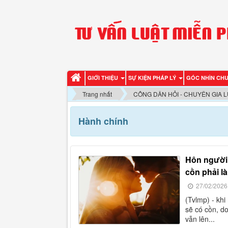
GIỚI THIỆU
SỰ KIỆN PHÁP LÝ
GÓC NHÌN CH
Trang nhất
CÔNG DÂN HỎI - CHUYÊN GIA L
Hành chính
hôn người uống rượu bia, bị công an kiểm tra có nồng độ
cồn phải l
27/02/2026
(tvlmp) - khi một người uống rượu, bia trong hơi thở và nước bọt của họ
sẽ có cồn, do
vẫn lên...