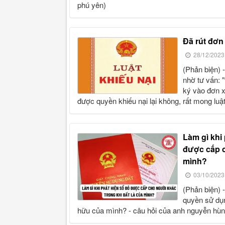
phú yên)
đã rút đơ
28/12/2023
(phản biện) - bà phạm thị thừa ở phường đống đa, thành phố quy nhơn
nhờ tư vấn: "
ký vào đơn xi
được quyền khiếu nại lại không, rất mong luật 
làm gì khi phát hiện giấy chứng nhận quyền sử dụng đất
được cấp c
mình?
03/10/2023
(phản biện) - cho tôi hỏi tôi phải làm gì khi phát hiện giấy chứng nhận
quyền sử dụn
hữu của mình? - câu hỏi của anh nguyễn hùng