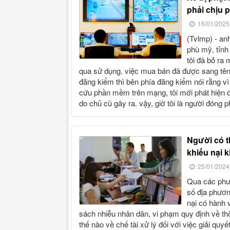
phải chịu p
16/01/2025
(tvlmp) - anh nguyễn nguyễn văn t ở thôn an lạc tây, xã mỹ hòa, huyện
phù mỹ, tỉnh
tôi đã bỏ ra
qua sử dụng. việc mua bán đã được sang tên 
đăng kiểm thì bên phía đăng kiểm nói rằng vì
cứu phần mềm trên mạng, tôi mới phát hiện đ
do chủ cũ gây ra. vậy, giờ tôi là người đóng 
người có thẩm quyền giải quyết khiếu nại nhưng giải quyết
khiếu nại 
25/01/2024
qua các phương tiện thông tin đại chúng tôi được biết, hiện nay tại một
số địa phươn
nại có hành v
sách nhiễu nhân dân, vi phạm quy định về thờ
thế nào về chế tài xử lý đối với việc giải quy