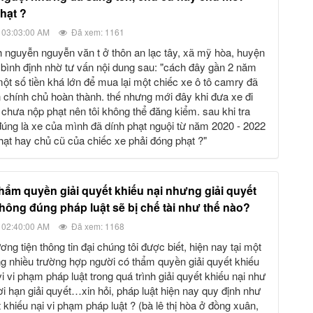
hạt ?
 03:03:00 AM
Đã xem: 1161
 bình định nhờ tư vấn nội dung sau: "cách đây gần 2 năm
 một số tiền khá lớn để mua lại một chiếc xe ô tô camry đã
chính chủ hoàn thành. thế nhưng mới đây khi đưa xe đi
 chưa nộp phạt nên tôi không thể đăng kiểm. sau khi tra
úng là xe của mình đã dính phạt nguội từ năm 2020 - 2022
phạt hay chủ cũ của chiếc xe phải đóng phạt ?"
không đúng pháp luật sẽ bị chế tài như thế nào?
 02:40:00 AM
Đã xem: 1168
g nhiều trường hợp người có thẩm quyền giải quyết khiếu
i vi phạm pháp luật trong quá trình giải quyết khiếu nại như
i hạn giải quyết…xin hỏi, pháp luật hiện nay quy định như
ết khiếu nại vi phạm pháp luật ? (bà lê thị hòa ở đồng xuân,