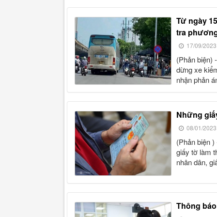
từ ngày 15.9, 4 trường hợp nào csgt được dừng xe để kiểm
tra phương
17/09/2023
(phản biện) - từ ngày 15.9, có 4 trường hợp cảnh sát giao thông được
dừng xe kiểm
nhận phản án
những giấ
08/01/2023
(phản biện ) - từ 1/1/2023, người dân có thể dùng một trong các loại
giấy tờ làm 
nhân dân, gi
thông báo