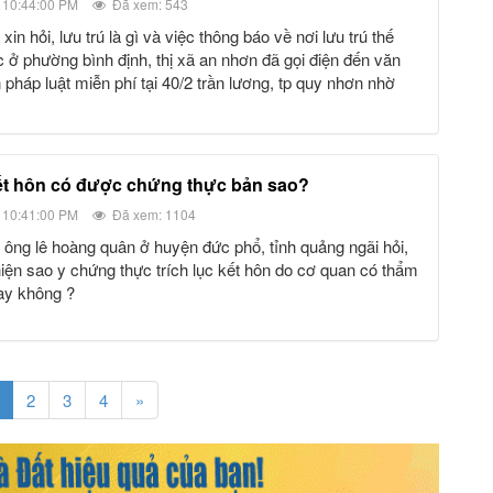
 10:44:00 PM
Đã xem: 543
 ở phường bình định, thị xã an nhơn đã gọi điện đến văn
 pháp luật miễn phí tại 40/2 trần lương, tp quy nhơn nhờ
 kết hôn có được chứng thực bản sao?
 10:41:00 PM
Đã xem: 1104
hiện sao y chứng thực trích lục kết hôn do cơ quan có thẩm
ay không ?
2
3
4
»