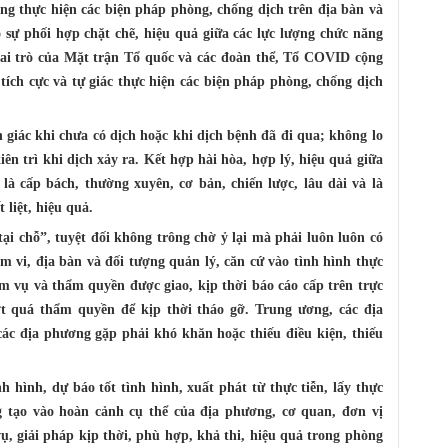
ng thực hiện các biện pháp phòng, chống dịch trên địa bàn và
 sự phối hợp chặt chẽ, hiệu quả giữa các lực lượng chức năng
 vai trò của Mặt trận Tổ quốc và các đoàn thể, Tổ COVID cộng
ích cực và tự giác thực hiện các biện pháp phòng, chống dịch
 giác khi chưa có dịch hoặc khi dịch bệnh đã đi qua; không lo
iên trì khi dịch xảy ra. Kết hợp hài hòa, hợp lý, hiệu quả giữa
à cấp bách, thường xuyên, cơ bản, chiến lược, lâu dài và là
 liệt, hiệu quả.
tại chỗ”, tuyệt đối không trông chờ ỷ lại mà phải luôn luôn có
m vi, địa bàn và đối tượng quản lý, căn cứ vào tình hình thực
ệm vụ và thẩm quyền được giao, kịp thời báo cáo cấp trên trực
t quá thẩm quyền để kịp thời tháo gỡ. Trung ương, các địa
các địa phương gặp phải khó khăn hoặc thiếu điều kiện, thiếu
h hình, dự báo tốt tình hình, xuất phát từ thực tiễn, lấy thực
g tạo vào hoàn cảnh cụ thể của địa phương, cơ quan, đơn vị
vụ, giải pháp kịp thời, phù hợp, khả thi, hiệu quả trong phòng