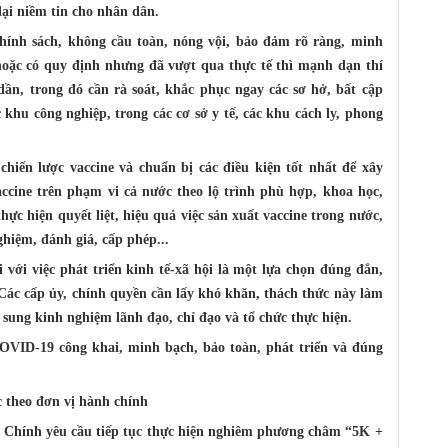
lại niềm tin cho nhân dân.
chính sách, không cầu toàn, nóng vội, bảo đảm rõ ràng, minh
hoặc có quy định nhưng đã vượt qua thực tế thì mạnh dạn thí
ần, trong đó cần rà soát, khắc phục ngay các sơ hở, bất cập
 khu công nghiệp, trong các cơ sở y tế, các khu cách ly, phong
hiến lược vaccine và chuẩn bị các điều kiện tốt nhất để xây
accine trên phạm vi cả nước theo lộ trình phù hợp, khoa học,
hực hiện quyết liệt, hiệu quả việc sản xuất vaccine trong nước,
ghiệm, đánh giá, cấp phép...
với việc phát triển kinh tế-xã hội là một lựa chọn đúng đắn,
Các cấp ủy, chính quyền cần lấy khó khăn, thách thức này làm
 sung kinh nghiệm lãnh đạo, chỉ đạo và tổ chức thực hiện.
OVID-19 công khai, minh bạch, bảo toàn, phát triển và đúng
theo đơn vị hành chính
 Chính yêu cầu tiếp tục thực hiện nghiêm phương châm “5K +