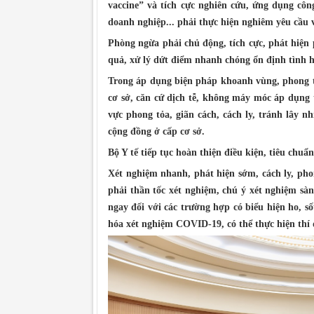
vaccine” và tích cực nghiên cứu, ứng dụng côn
doanh nghiệp... phải thực hiện nghiêm yêu cầu 
Phòng ngừa phải chủ động, tích cực, phát hiện 
quả, xử lý dứt điểm nhanh chóng ổn định tình 
Trong áp dụng biện pháp khoanh vùng, phong tỏ
cơ sở, căn cứ dịch tễ, không máy móc áp dụng 
vực phong tỏa, giãn cách, cách ly, tránh lây 
cộng đồng ở cấp cơ sở.
Bộ Y tế tiếp tục hoàn thiện điều kiện, tiêu chuẩn
Xét nghiệm nhanh, phát hiện sớm, cách ly, phon
phải thần tốc xét nghiệm, chú ý xét nghiệm sàng
ngay đối với các trường hợp có biểu hiện ho, s
hóa xét nghiệm COVID-19, có thể thực hiện thí 