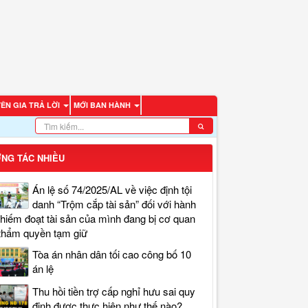
ÊN GIA TRẢ LỜI
MỚI BAN HÀNH
NG TÁC NHIỀU
Án lệ số 74/2025/AL về việc định tội
danh “Trộm cắp tài sản” đối với hành
chiếm đoạt tài sản của mình đang bị cơ quan
thẩm quyền tạm giữ
Tòa án nhân dân tối cao công bố 10
án lệ
Thu hồi tiền trợ cấp nghỉ hưu sai quy
định được thực hiện như thế nào?