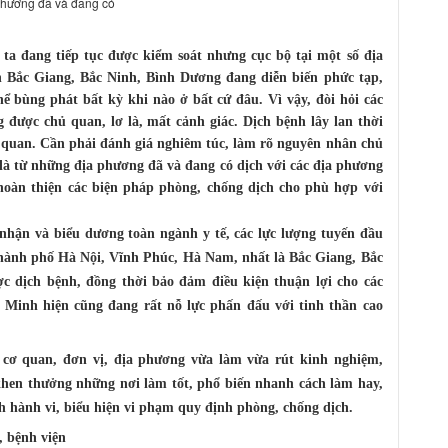
phương đã và đang có
a đang tiếp tục được kiểm soát nhưng cục bộ tại một số địa
Bắc Giang, Bắc Ninh, Bình Dương đang diễn biến phức tạp,
ể bùng phát bất kỳ khi nào ở bất cứ đâu. Vì vậy, đòi hỏi các
 được chủ quan, lơ là, mất cảnh giác. Dịch bệnh lây lan thời
 quan. Cần phải đánh giá nghiêm túc, làm rõ nguyên nhân chủ
là từ những địa phương đã và đang có dịch với các địa phương
 hoàn thiện các biện pháp phòng, chống dịch cho phù hợp với
nhận và biểu dương toàn ngành y tế, các lực lượng tuyến đầu
 thành phố Hà Nội, Vĩnh Phúc, Hà Nam, nhất là Bắc Giang, Bắc
ợc dịch bệnh, đồng thời bảo đảm điều kiện thuận lợi cho các
 Minh hiện cũng đang rất nỗ lực phấn đấu với tinh thần cao
cơ quan, đơn vị, địa phương vừa làm vừa rút kinh nghiệm,
khen thưởng những nơi làm tốt, phổ biến nhanh cách làm hay,
 hành vi, biểu hiện vi phạm quy định phòng, chống dịch.
, bệnh viện