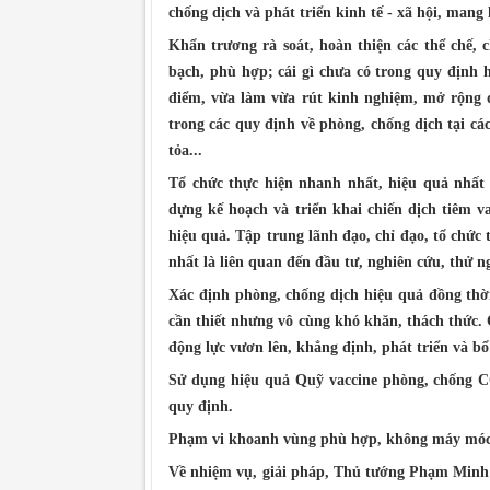
chống dịch và phát triển kinh tế - xã hội, mang 
Khẩn trương rà soát, hoàn thiện các thể chế, 
bạch, phù hợp; cái gì chưa có trong quy định 
điểm, vừa làm vừa rút kinh nghiệm, mở rộng d
trong các quy định về phòng, chống dịch tại các
tỏa...
Tổ chức thực hiện nhanh nhất, hiệu quả nhất c
dựng kế hoạch và triển khai chiến dịch tiêm v
hiệu quả. Tập trung lãnh đạo, chỉ đạo, tổ chức t
nhất là liên quan đến đầu tư, nghiên cứu, thử n
Xác định phòng, chống dịch hiệu quả đồng thời 
cần thiết nhưng vô cùng khó khăn, thách thức. 
động lực vươn lên, khẳng định, phát triển và bổ
Sử dụng hiệu quả Quỹ vaccine phòng, chống C
quy định.
Phạm vi khoanh vùng phù hợp, không máy móc 
Về nhiệm vụ, giải pháp, Thủ tướng Phạm Minh