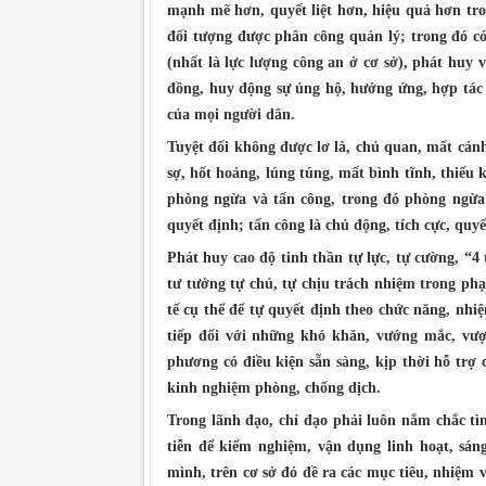
mạnh mẽ hơn, quyết liệt hơn, hiệu quả hơn tro
đối tượng được phân công quản lý; trong đó có
(nhất là lực lượng công an ở cơ sở), phát huy
đồng, huy động sự ủng hộ, hưởng ứng, hợp tác t
của mọi người dân.
Tuyệt đối không được lơ là, chủ quan, mất cảnh
sợ, hốt hoảng, lúng túng, mất bình tĩnh, thiếu k
phòng ngừa và tấn công, trong đó phòng ngừa l
quyết định; tấn công là chủ động, tích cực, quyết
Phát huy cao độ tinh thần tự lực, tự cường, “4 
tư tưởng tự chủ, tự chịu trách nhiệm trong phạ
tế cụ thể để tự quyết định theo chức năng, nhi
tiếp đối với những khó khăn, vướng mắc, vượ
phương có điều kiện sẵn sàng, kịp thời hỗ trợ 
kinh nghiệm phòng, chống dịch.
Trong lãnh đạo, chỉ đạo phải luôn nắm chắc tìn
tiễn để kiểm nghiệm, vận dụng linh hoạt, sán
mình, trên cơ sở đó đề ra các mục tiêu, nhiệm 