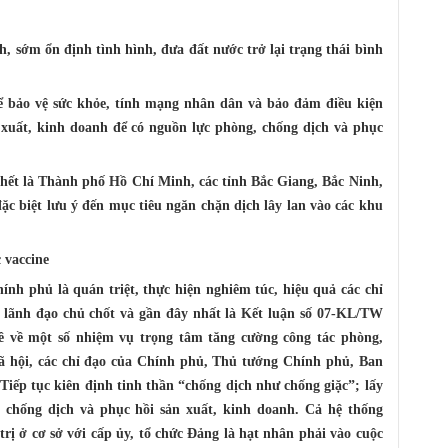
h, sớm ổn định tình hình, đưa đất nước trở lại trạng thái bình
ể bảo vệ sức khỏe, tính mạng nhân dân và bảo đảm điều kiện
 xuất, kinh doanh để có nguồn lực phòng, chống dịch và phục
c hết là Thành phố Hồ Chí Minh, các tỉnh Bắc Giang, Bắc Ninh,
c biệt lưu ý đến mục tiêu ngăn chặn dịch lây lan vào các khu
 vaccine
nh phủ là quán triệt, thực hiện nghiêm túc, hiệu quả các chỉ
í lãnh đạo chủ chốt và gần đây nhất là Kết luận số 07-KL/TW
ề về một số nhiệm vụ trọng tâm tăng cường công tác phòng,
xã hội, các chỉ đạo của Chính phủ, Thủ tướng Chính phủ, Ban
iếp tục kiên định tinh thần “chống dịch như chống giặc”; lấy
, chống dịch và phục hồi sản xuất, kinh doanh. Cả hệ thống
 trị ở cơ sở với cấp ủy, tổ chức Đảng là hạt nhân phải vào cuộc