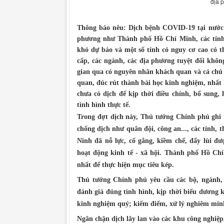
địa 
Thông báo nêu: Dịch bệnh COVID-19 tại nước t
phương như Thành phố Hồ Chí Minh, các tỉnh 
khó dự báo và một số tỉnh có nguy cơ cao có th
cấp, các ngành, các địa phương tuyệt đối không
gian qua có nguyên nhân khách quan và cả chủ
quan, đúc rút thành bài học kinh nghiệm, nhất 
chưa có dịch để kịp thời điều chỉnh, bổ sung,
tình hình thực tế.
Trong đợt dịch này, Thủ tướng Chính phủ ghi 
chống dịch như quân đội, công an..., các tỉnh,
Ninh đã nỗ lực, cố gắng, kiềm chế, đẩy lùi đư
hoạt động kinh tế - xã hội. Thành phố Hồ Chí
nhất để thực hiện mục tiêu kép.
Thủ tướng Chính phủ yêu cầu các bộ, ngành, 
đánh giá đúng tình hình, kịp thời biểu dương 
kinh nghiệm quý; kiểm điểm, xử lý nghiêm minh
Ngăn chặn dịch lây lan vào các khu công nghiệp