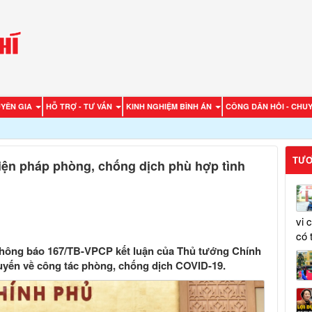
UYÊN GIA
HỖ TRỢ - TƯ VẤN
KINH NGHIỆM BÌNH ÁN
CÔNG DÂN HỎI - CHUY
TƯƠ
biện pháp phòng, chống dịch phù hợp tình
vi 
có 
hông báo 167/TB-VPCP kết luận của Thủ tướng Chính
uyến về công tác phòng, chống dịch COVID-19.