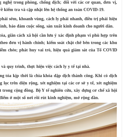
g nghệ trong phòng, chống dịch; đối với các cơ quan, đơn vị,
về kiểm tra và cập nhật lên hệ thống an toàn COVID-19.
phải sớm, khoanh vùng, cách ly phải nhanh, điều trị phải hiệu
hình, bảo đảm cuộc sống, sản xuất kinh doanh cho người dân.
a, giãn cách xã hội cần lưu ý xác định phạm vi phù hợp trên
theo đơn vị hành chính; kiểm soát chặt chẽ bên trong các khu
nhiễm chéo; phát huy vai trò, hiệu quả giám sát của Tổ COVID
 và quy trình, thực hiện việc cách ly y tế tại nhà.
g tỏa kịp thời là chìa khóa dập dịch thành công. Khi có dịch
 lọc trên diện rộng, xét nghiệm tại các cơ sở y tế, xét nghiệm
ốt trong cộng đồng. Bộ Y tế nghiên cứu, xây dựng cơ chế xã hội
điểm ở một số nơi rồi rút kinh nghiệm, mở rộng dần.