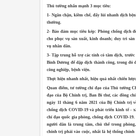
Thủ tướng nhấn mạnh 3 mục tiêu:
1- Ngăn chặn, kiềm chế, đẩy lùi nhanh dịch bện
thường.
2- Bảo đảm mục tiêu kép: Phòng chống dịch đ
cho phục vụ sản xuất, kinh doanh; duy trì sản
vụ nhân dân.
3- Tập trung hỗ trợ các tỉnh có tâm dịch, trướ
Bình Dương để dập dịch thành công, trong đó đặ
công nghiệp, bệnh viện.
Thực hiện nhanh nhất, hiệu quả nhất chiến lược
Quan điểm, tư tưởng chỉ đạo của Thủ tướng Chí
đạo của Bộ Chính trị, Ban Bí thư, các đồng ch
ngày 11 tháng 6 năm 2021 của Bộ Chính trị v
chống dịch COVID-19 và phát triển kinh tế - 
chỉ đạo quốc gia phòng, chống dịch COVID-19. T
người dân là trung tâm, chủ thể trong phòng
chính trị phải vào cuộc, nhất là hệ thống chính