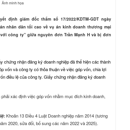
Ảnh minh họa
Quyết định giám đốc thẩm số 17/2022/KDTM-GDT ngày
án nhân dân tối cao về vụ án kinh doanh thương mại
 với công ty” giữa nguyên đơn Trần Mạnh H và bị đơn
iấy chứng nhận đăng ký doanh nghiệp đã thể hiện các thành
óp vốn và công ty có thỏa thuận về việc góp vốn, chia lợi
vốn điều lệ của công ty. Giấy chứng nhận đăng ký doanh
 phải xác định việc góp vốn nhằm mục đích kinh doanh,
lệ
:
Khoản 13 Điều 4 Luật Doanh nghiệp năm 2014 (tương
năm 2020, sửa đổi, bổ sung các năm 2022 và 2025).