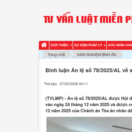
GIỚI THIỆU
SỰ KIỆN PHÁP LÝ
GÓC NHÌN CH
Trang nhất
KINH NGHIỆM BÌNH ÁN
Bình luận Án lệ số 78/2025/AL về 
Thứ sáu - 27/02/2026 04:11
(TVLMP) - Án lệ số 78/2025/AL được Hội 
vào ngày 24 tháng 12 năm 2025 và được c
12 năm 2025 của Chánh án Tòa án nhân dân