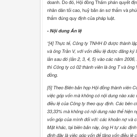
doanh. Do đó, Hội đồng Thẩm phán quyết đị
nhân dân tối cao, huỷ bản án sơ thẩm và phúc 
thẩm đúng quy định của pháp luật.
- Nội dung Án lệ
“[4] Thực tế, Công ty TNHH
Đ được thành lậ
và ông Trần V, với vốn điều lệ được đăng ký 
lần sau đó (lần 2, 3, 4, 5) vào các năm 200
thì Công ty có 02 thành viên là ông T và ông 
đồng.
[5] Theo Biên bản họp Hội đồng thành viên Cô
việc góp vốn mà không có nội dung nào xác n
điều lệ của Công ty theo quy định. Các bên ch
33,33% mà không có nội dung nào thể hiện n
vốn góp của mình đối với: các khoản nợ và cá
Mặt khác, tại biên bản này, ông H tự xác địn
định đây là việc góp vốn để tăng vốn điều lệ