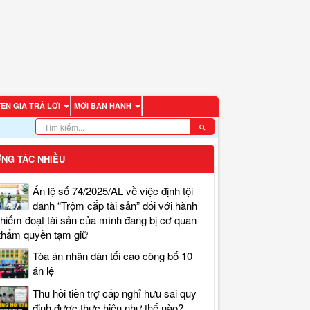
ÊN GIA TRẢ LỜI
MỚI BAN HÀNH
NG TÁC NHIỀU
Án lệ số 74/2025/AL về việc định tội
danh “Trộm cắp tài sản” đối với hành
chiếm đoạt tài sản của mình đang bị cơ quan
thẩm quyền tạm giữ
Tòa án nhân dân tối cao công bố 10
án lệ
Thu hồi tiền trợ cấp nghỉ hưu sai quy
định được thực hiện như thế nào?