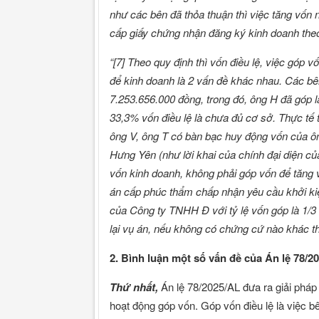
như các bên đã thỏa thuận thì việc tăng vố
cấp giấy chứng nhận đăng ký kinh doanh theo
“[7] Theo quy định thì vốn điều lệ, việc góp v
để kinh doanh là 2 vấn đề khác nhau. Các bê
7.253.656.000 đồng, trong đó, ông H đã góp 
33,3% vốn điều lệ là chưa đủ cơ sở. Thực tế 
ông V, ông T có bàn bạc huy động vốn của ô
Hưng Yên (như lời khai của chính đại diện c
vốn kinh doanh, không phải góp vốn để tăng 
án cấp phúc thẩm chấp nhận yêu cầu khởi ki
của Công ty TNHH
Đ với tỷ lệ vốn góp là 1/3
lại vụ án, nếu không có chứng cứ nào khác th
2. Bình luận một số vấn đề của Án lệ 78/2
Thứ nhất,
Án lệ 78/2025/AL đưa ra giải pháp 
hoạt động góp vốn. Góp vốn điều lệ là việc b