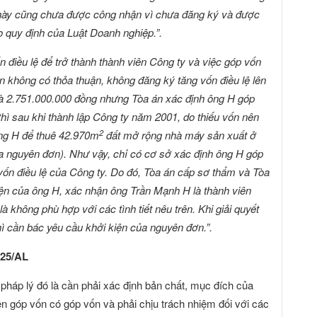
n này cũng chưa được công nhận vì chưa đăng ký và được
 quy định của Luật Doanh nghiệp.”.
ốn điều lệ để trở thành thành viên Công ty và việc góp vốn
n không có thỏa thuận, không đăng ký tăng vốn điều lệ lên
là 2.751.000.000 đồng nhưng Tòa án xác định ông H góp
thì sau khi thành lập Công ty năm 2001, do thiếu vốn nên
2
ng H để thuê 42.970m
đất mở rộng nhà máy sản xuất ở
ủa nguyên đơn). Như vậy, chỉ có cơ sở xác định ông H góp
vốn điều lệ của Công ty. Do đó, Tòa án cấp sơ thẩm và Tòa
ện của ông H, xác nhận ông Trần Mạnh H là thành viên
 là không phù hợp với các tình tiết nêu trên. Khi giải quyết
ì cần bác yêu cầu khởi kiện của nguyên đơn.”.
025/AL
pháp lý đó là cần phải xác định bản chất, mục đích của
ên góp vốn có góp vốn và phải chịu trách nhiệm đối với các