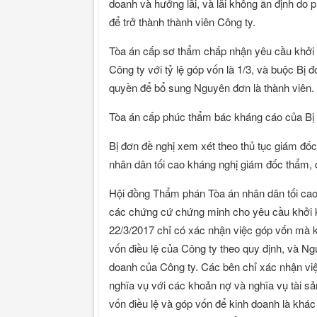
doanh và hưởng lãi, và lãi không ấn định do 
để trở thành thành viên Công ty.
Tòa án cấp sơ thẩm chấp nhận yêu cầu khởi 
Công ty với tỷ lệ góp vốn là 1/3, và buộc Bị 
quyền để bổ sung Nguyên đơn là thành viên.
Tòa án cấp phúc thẩm bác kháng cáo của Bị 
Bị đơn đề nghị xem xét theo thủ tục giám đ
nhân dân tối cao kháng nghị giám đốc thẩm,
Hội đồng Thẩm phán Tòa án nhân dân tối ca
các chứng cứ chứng minh cho yêu cầu khởi k
22/3/2017 chỉ có xác nhận việc góp vốn mà 
vốn điều lệ của Công ty theo quy định, và N
doanh của Công ty. Các bên chỉ xác nhận vi
nghĩa vụ với các khoản nợ và nghĩa vụ tài s
vốn điều lệ và góp vốn để kinh doanh là khá