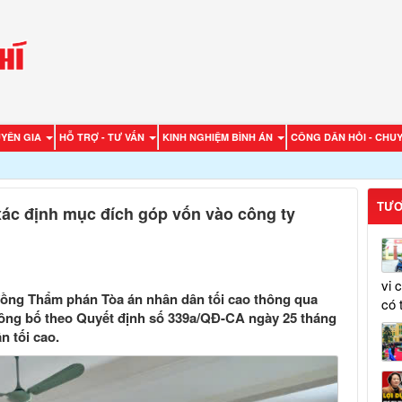
UYÊN GIA
HỖ TRỢ - TƯ VẤN
KINH NGHIỆM BÌNH ÁN
CÔNG DÂN HỎI - CHUY
TƯƠ
xác định mục đích góp vốn vào công ty
vi 
đồng Thẩm phán Tòa án nhân dân tối cao thông qua
có 
ông bố theo Quyết định số 339a/QĐ-CA ngày 25 tháng
 tối cao.