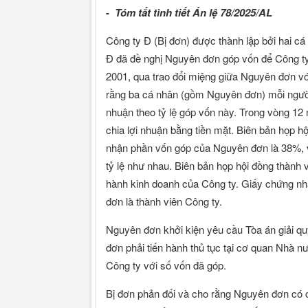
-
Tóm tắt tình tiết Án lệ 78/2025/AL
Công ty Đ (Bị đơn) được thành lập bởi hai c
Đ đã đề nghị Nguyên đơn góp vốn để Công t
2001, qua trao đổi miệng giữa Nguyên đơn vớ
rằng ba cá nhân (gồm Nguyên đơn) mỗi người
nhuận theo tỷ lệ góp vốn này. Trong vòng 12
chia lợi nhuận bằng tiền mặt. Biên bản họp h
nhận phần vốn góp của Nguyên đơn là 38%, v
tỷ lệ như nhau. Biên bản họp hội đồng thành
hành kinh doanh của Công ty. Giấy chứng nh
đơn là thành viên Công ty.
Nguyên đơn khởi kiện yêu cầu Tòa án giải qu
đơn phải tiến hành thủ tục tại cơ quan Nhà 
Công ty với số vốn đã góp.
Bị đơn phản đối và cho rằng Nguyên đơn có c