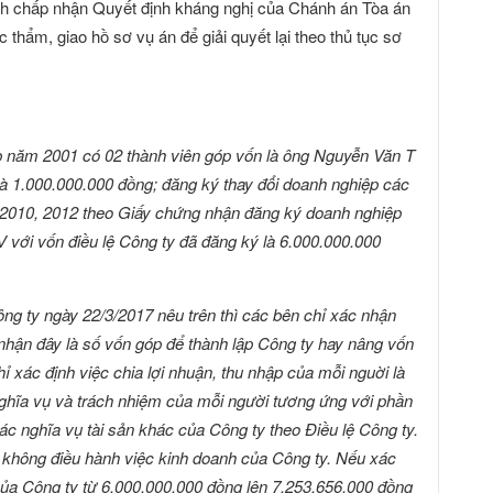
nh chấp nhận Quyết định kháng nghị của Chánh án Tòa án
thẩm, giao hồ sơ vụ án để giải quyết lại theo thủ tục sơ
p năm 2001 có 02 thành viên góp vốn là ông Nguyễn Văn T
là 1.000.000.000 đồng; đăng ký thay đổi doanh nghiệp các
6, 2010, 2012 theo Giấy chứng nhận đăng ký doanh nghiệp
V với vốn điều lệ Công ty đã đăng ký là 6.000.000.000
ng ty ngày 22/3/2017 nêu trên thì các bên chỉ xác nhận
hận đây là số vốn góp để thành lập Công ty hay nâng vốn
ỉ xác định việc chia lợi nhuận, thu nhập của mỗi nguời là
ghĩa vụ và trách nhiệm của mỗi người tương ứng với phần
c nghĩa vụ tài sản khác của Công ty theo Điều lệ Công ty.
h không điều hành việc kinh doanh của Công ty. Nếu xác
 của Công ty từ 6.000.000.000 đồng lên 7.253.656.000 đồng