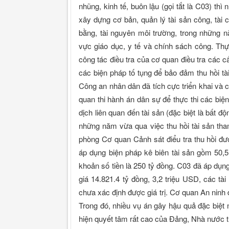
nhũng, kinh tế, buôn lậu (gọi tắt là C03) th
xây dựng cơ bản, quản lý tài sản công, tài 
bằng, tài nguyên môi trường, trong những n
vực giáo dục, y tế và chính sách công. Th
công tác điều tra của cơ quan điều tra các 
các biện pháp tố tụng để bảo đảm thu hồi tà
Công an nhân dân đã tích cực triển khai và 
quan thi hành án dân sự để thực thi các biệ
dịch liên quan đến tài sản (đặc biệt là bất đ
những năm vừa qua việc thu hồi tài sản th
phòng Cơ quan Cảnh sát điểu tra thu hồi đư
áp dụng biện pháp kê biên tài sản gồm 50,5 
khoản số tiền là 250 tỷ đồng. C03 đã áp dụng b
giá 14.821.4 tỷ đồng, 3,2 triệu USD, các tài
chưa xác định được giá trị. Cơ quan An ninh đ
Trong đó, nhiều vụ án gây hậu quả đặc biệt ng
hiện quyết tâm rất cao của Đảng, Nhà nước 