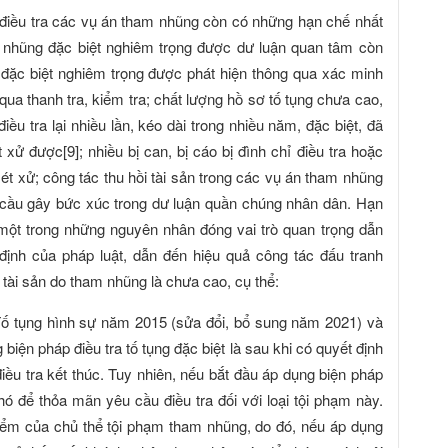
điều tra các vụ án tham nhũng còn có những hạn chế nhất
am nhũng đặc biệt nghiêm trọng được dư luận quan tâm còn
 đặc biệt nghiêm trọng được phát hiện thông qua xác minh
ua thanh tra, kiểm tra; chất lượng hồ sơ tố tụng chưa cao,
iều tra lại nhiều lần, kéo dài trong nhiều năm, đặc biệt, đã
ử được[9]; nhiều bị can, bị cáo bị đình chỉ điều tra hoặc
 xét xử; công tác thu hồi tài sản trong các vụ án tham nhũng
cầu gây bức xúc trong dư luận quần chúng nhân dân. Hạn
một trong những nguyên nhân đóng vai trò quan trọng dẫn
định của pháp luật, dẫn đến hiệu quả công tác đấu tranh
tài sản do tham nhũng là chưa cao, cụ thể:
Tố tụng hình sự năm 2015 (sửa đổi, bổ sung năm 2021) và
 biện pháp điều tra tố tụng đặc biệt là sau khi có quyết định
iều tra kết thúc. Tuy nhiên, nếu bắt đầu áp dụng biện pháp
khó để thỏa mãn yêu cầu điều tra đối với loại tội phạm này.
iểm của chủ thể tội phạm tham nhũng, do đó, nếu áp dụng