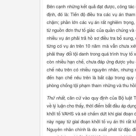
Bên cạnh những kết quả đạt được, công tác 
định, đó là: Tiến độ điều tra các vụ án th
chậm; phần lớn các vụ án rất nghiêm trọng,
từ nguồn đơn thư tố giác của quần chúng và q
nhiều vụ án phải trả hồ sơ điều tra bổ sung, đ
từng có vụ án trên 10 năm mà vẫn chưa xét x
phải thay đổi tội danh trong quá trình truy tố
còn nhiều hạn chế, chưa đáp ứng được yêu 
chế nêu trên có nhiều nguyên nhân, nhưng 
đến hạn chế nêu trên là bất cập trong quy 
phòng chống tội phạm tham những và thu hồi 
Thứ nhất,
căn cứ vào quy định của Bộ luật 
về lý luận cho thấy, thời điểm bắt đầu áp dụng
khởi tố VAHS và sẽ chấm dứt khi giai đoạn đ
này ngay từ giai đoạn khởi tố vụ án thì rất 
Nguyên nhân chính là do xuất phát từ đặc đ