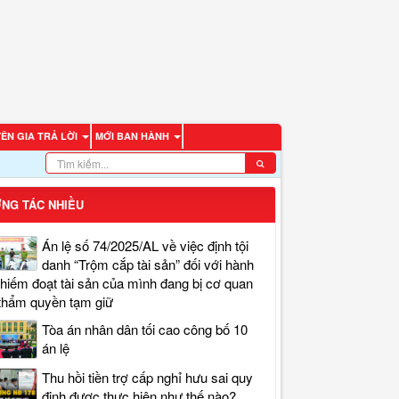
ÊN GIA TRẢ LỜI
MỚI BAN HÀNH
NG TÁC NHIỀU
Án lệ số 74/2025/AL về việc định tội
danh “Trộm cắp tài sản” đối với hành
chiếm đoạt tài sản của mình đang bị cơ quan
thẩm quyền tạm giữ
Tòa án nhân dân tối cao công bố 10
án lệ
Thu hồi tiền trợ cấp nghỉ hưu sai quy
định được thực hiện như thế nào?