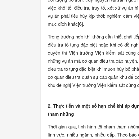
việc khởi tố, điều tra, truy tố, xét xử vụ án 
vụ án phải tiêu hủy kịp thời; nghiêm cấm vi
mục đích khác[6].
Trong trường hợp khi không cần thiết phải ti
điều tra tố tụng đặc biệt hoặc khi có đề n
quyền thì Viện trưởng Viện kiểm sát cùng cấ
những vụ án mà cơ quan điều tra cấp huyện, 
điều tra tố tụng đặc biệt khi muốn hủy bỏ ph
cơ quan điều tra quân sự cấp quân khu để cơ
khu đề nghị Viện trưởng Viện kiểm sát cùng 
2. Thực tiễn và một số hạn chế khi áp dụn
tham nhũng
Thời gian qua, tình hình tội phạm tham nhũn
lĩnh vực, nhiều ngành, nhiều cấp. Theo báo