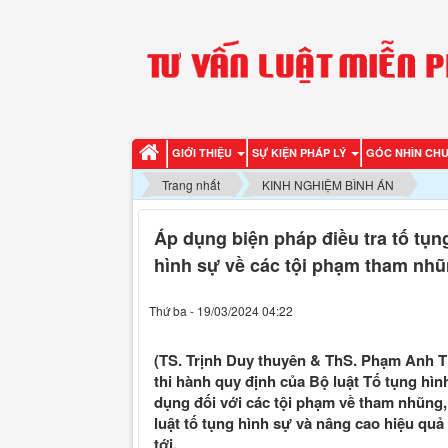
GIỚI THIỆU
SỰ KIỆN PHÁP LÝ
GÓC NHÌN CH
Trang nhất
KINH NGHIỆM BÌNH ÁN
Áp dụng biện pháp điều tra tố tụng
hình sự về các tội phạm tham nh
Thứ ba - 19/03/2024 04:22
(TS. Trịnh Duy thuyên & ThS. Phạm Anh Thư
thi hành quy định của Bộ luật Tố tụng hìn
dụng đối với các tội phạm về tham nhũng,
luật tố tụng hình sự và nâng cao hiệu quả
tới.