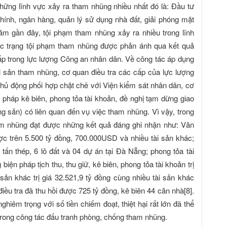
ì những lĩnh vực xảy ra tham nhũng nhiều nhất đó là: Đầu tư
chính, ngân hàng, quản lý sử dụng nhà đất, giải phóng mặt
ăm gần đây, tội phạm tham nhũng xảy ra nhiều trong lĩnh
ực trạng tội phạm tham nhũng được phản ánh qua kết quả
cấp trong lực lượng Công an nhân dân. Về công tác áp dụng
i sản tham nhũng, cơ quan điều tra các cấp của lực lượng
chủ động phối hợp chặt chẽ với Viện kiểm sát nhân dân, cơ
n pháp kê biên, phong tỏa tài khoản, đề nghị tạm dừng giao
ộng sản) có liên quan đến vụ việc tham nhũng. Vì vậy, trong
am nhũng đạt được những kết quả đáng ghi nhận như: Văn
ợc trên 5.500 tỷ đồng, 700.000USD và nhiều tài sản khác;
tấn thép, 6 lô đất và 04 dự án tại Đà Nẵng; phong tỏa tài
iện pháp tịch thu, thu giữ, kê biên, phong tỏa tài khoản trị
 sản khác trị giá 32.521,9 tỷ đồng cùng nhiều tài sản khác
iều tra đã thu hồi được 725 tỷ đồng, kê biên 44 căn nhà[8].
hiêm trọng với số tiền chiếm đoạt, thiệt hại rất lớn đã thể
trong công tác đấu tranh phòng, chống tham nhũng.