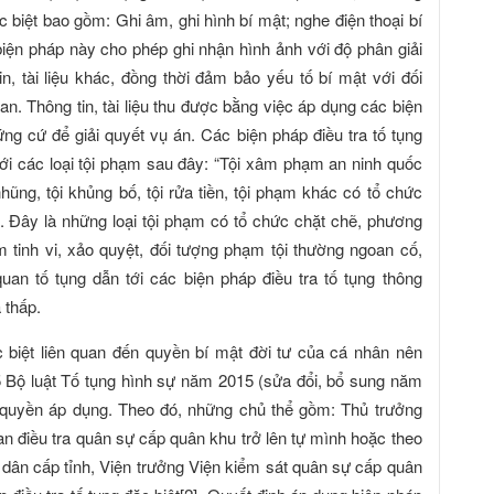
c biệt bao gồm: Ghi âm, ghi hình bí mật; nghe điện thoại bí
 biện pháp này cho phép ghi nhận hình ảnh với độ phân giải
, tài liệu khác, đồng thời đảm bảo yếu tố bí mật với đối
n. Thông tin, tài liệu thu được bằng việc áp dụng các biện
ứng cứ để giải quyết vụ án. Các biện pháp điều tra tố tụng
 với các loại tội phạm sau đây: “Tội xâm phạm an ninh quốc
hũng, tội khủng bố, tội rửa tiền, tội phạm khác có tổ chức
1]. Đây là những loại tội phạm có tổ chức chặt chẽ, phương
 tinh vi, xảo quyệt, đối tượng phạm tội thường ngoan cố,
uan tố tụng dẫn tới các biện pháp điều tra tố tụng thông
 thấp.
c biệt liên quan đến quyền bí mật đời tư của cá nhân nên
5 Bộ luật Tố tụng hình sự năm 2015 (sửa đổi, bổ sung năm
 quyền áp dụng. Theo đó, những chủ thể gồm: Thủ trưởng
an điều tra quân sự cấp quân khu trở lên tự mình hoặc theo
dân cấp tỉnh, Viện trưởng Viện kiểm sát quân sự cấp quân