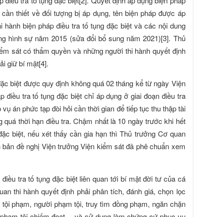
 điều tra tố tụng đặc biệt[2]. Quyết định áp dụng biện pháp
in cần thiết về đối tượng bị áp dụng, tên biện pháp được áp
i hành biện pháp điều tra tố tụng đặc biệt và các nội dung
ụng hình sự năm 2015 (sửa đổi bổ sung năm 2021)[3]. Thủ
iểm sát có thẩm quyền và những người thi hành quyết định
i giữ bí mật[4].
g đặc biệt được quy định không quá 02 tháng kể từ ngày Viện
 điều tra tố tụng đặc biệt chỉ áp dụng ở giai đoạn điều tra
vụ án phức tạp đòi hỏi cần thời gian để tiếp tục thu thập tài
g quá thời hạn điều tra. Chậm nhất là 10 ngày trước khi hết
 đặc biệt, nếu xét thấy cần gia hạn thì Thủ trưởng Cơ quan
ăn bản đề nghị Viện trưởng Viện kiểm sát đã phê chuẩn xem
 điều tra tố tụng đặc biệt liên quan tới bí mật đời tư của cá
an thi hành quyết định phải phân tích, đánh giá, chọn lọc
inh tội phạm, người phạm tội, truy tìm đồng phạm, ngăn chặn
ời phạm tội chiếm đoạt… và sử dụng làm chứng cứ phục vụ