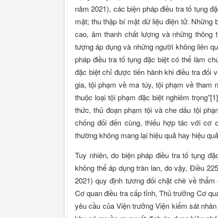
năm 2021), các biện pháp điều tra tố tụng đặ
mật; thu thập bí mật dữ liệu điện tử. Những
cao, âm thanh chất lượng và những thông tin
tượng áp dụng và những người không liên qua
pháp điều tra tố tụng đặc biệt có thể làm ch
đặc biệt chỉ được tiến hành khi điều tra đối
gia, tội phạm về ma túy, tội phạm về tham n
thuộc loại tội phạm đặc biệt nghiêm trọng”[
thức, thủ đoạn phạm tội và che dấu tội phạm
chống đối đến cùng, thiếu hợp tác với cơ q
thường không mang lại hiệu quả hay hiệu quả
Tuy nhiên, do biện pháp điều tra tố tụng đặ
không thể áp dụng tràn lan, do vậy, Điều 22
2021) quy định tương đối chặt chẽ về thẩm
Cơ quan điều tra cấp tỉnh, Thủ trưởng Cơ qu
yêu cầu của Viện trưởng Viện kiểm sát nhân 