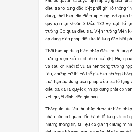
khu có quyền ra quyết định áp dụng biện pháp
điều tra tố tụng đặc biệt phải ghi rõ thông t
dụng, thời hạn, địa điểm áp dụng, cơ quan th
quy định tại khoản 2 Điều 132 Bộ luật Tố t
trưởng Cơ quan điều tra, Viện trưởng Viện k
áp dụng biện pháp điều tra tố tụng đặc biệt phả
Thời hạn áp dụng biện pháp điều tra tố tụn
trưởng Viện kiểm sát phê chuẩn[5]. Biện pháp
và sau khi khởi tố vụ án nên trong trường hợp 
liệu, chứng cứ thì có thể gia hạn nhưng khôn
thời hạn áp dụng biện pháp điều tra tố tụng
điều tra đã ra quyết định áp dụng phải có v
xét, quyết định việc gia hạn.
Thông tin, tài liệu thu thập được từ biện pháp
nhân nên cơ quan tiến hành tố tụng và cơ qu
những thông tin, tài liệu có giá trị chứng m
đối tượng bỏ trốn, truy nguyên tài sản ngư