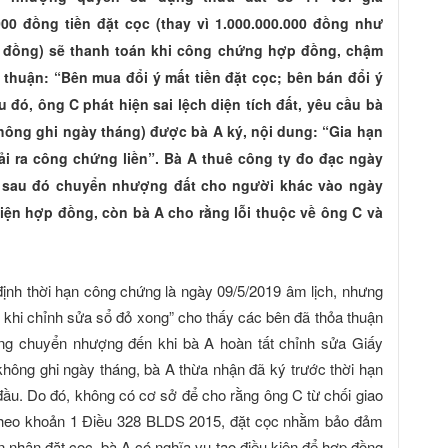
000 đồng tiền đặt cọc (thay vì 1.000.000.000 đồng như
000 đồng) sẽ thanh toán khi công chứng hợp đồng, chậm
 thuận: “Bên mua đổi ý mất tiền đặt cọc; bên bán đổi ý
u đó, ông C phát hiện sai lệch diện tích đất, yêu cầu bà
không ghi ngày tháng) được bà A ký, nội dung: “Gia hạn
ải ra công chứng liền”. Bà A thuê công ty đo đạc ngày
, sau đó chuyển nhượng đất cho người khác vào ngày
hiện hợp đồng, còn bà A cho rằng lỗi thuộc về ông C và
ịnh thời hạn công chứng là ngày 09/5/2019 âm lịch, nhưng
n khi chỉnh sửa sổ đỏ xong” cho thấy các bên đã thỏa thuận
ồng chuyển nhượng đến khi bà A hoàn tất chỉnh sửa Giấy
hông ghi ngày tháng, bà A thừa nhận đã ký trước thời hạn
ầu. Do đó, không có cơ sở để cho rằng ông C từ chối giao
 Theo khoản 1 Điều 328 BLDS 2015, đặt cọc nhằm bảo đảm
n nhận đặt cọc, bà A có nghĩa vụ tạo điều kiện để hợp đồng