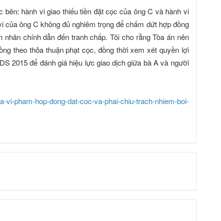
c bên: hành vi giao thiếu tiền đặt cọc của ông C và hành vi
 vi của ông C không đủ nghiêm trọng để chấm dứt hợp đồng
ên nhân chính dẫn đến tranh chấp. Tôi cho rằng Tòa án nên
ng theo thỏa thuận phạt cọc, đồng thời xem xét quyền lợi
DS 2015 để đánh giá hiệu lực giao dịch giữa bà A và người
a-vi-pham-hop-dong-dat-coc-va-phai-chiu-trach-nhiem-boi-