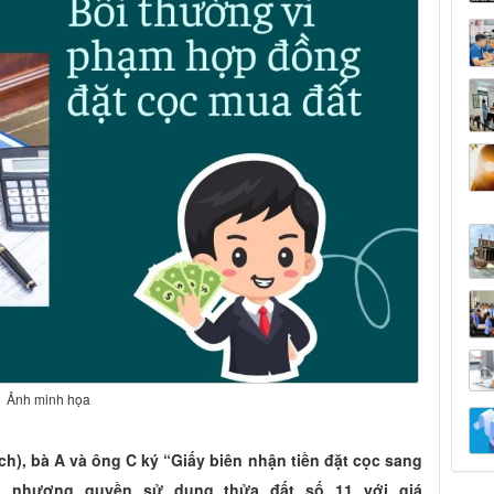
Ảnh minh họa
ch), bà A và ông C ký “Giấy biên nhận tiền đặt cọc sang
n nhượng quyền sử dụng thửa đất số 11 với giá