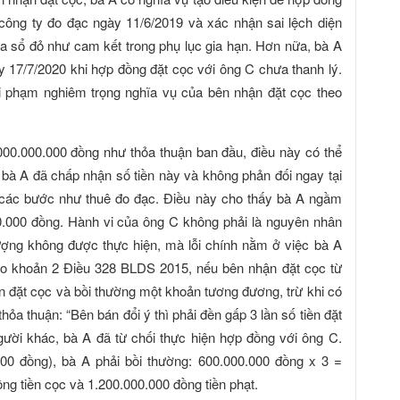
ông ty đo đạc ngày 11/6/2019 và xác nhận sai lệch diện
ửa sổ đỏ như cam kết trong phụ lục gia hạn. Hơn nữa, bà A
 17/7/2020 khi hợp đồng đặt cọc với ông C chưa thanh lý.
vi phạm nghiêm trọng nghĩa vụ của bên nhận đặt cọc theo
000.000.000 đồng như thỏa thuận ban đầu, điều này có thể
 bà A đã chấp nhận số tiền này và không phản đối ngay tại
ện các bước như thuê đo đạc. Điều này cho thấy bà A ngầm
00.000 đồng. Hành vi của ông C không phải là nguyên nhân
ượng không được thực hiện, mà lỗi chính nằm ở việc bà A
eo khoản 2 Điều 328 BLDS 2015, nếu bên nhận đặt cọc từ
sản đặt cọc và bồi thường một khoản tương đương, trừ khi có
hỏa thuận: “Bên bán đổi ý thì phải đền gấp 3 lần số tiền đặt
ười khác, bà A đã từ chối thực hiện hợp đồng với ông C.
000 đồng), bà A phải bồi thường: 600.000.000 đồng x 3 =
g tiền cọc và 1.200.000.000 đồng tiền phạt.