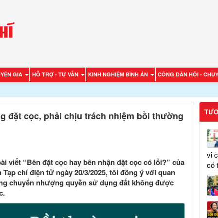
UYÊN GIA
HỖ TRỢ - TƯ VẤN
KINH NGHIỆM BÌNH ÁN
CÔNG DÂN HỎI - CHUY
TƯƠ
g đặt cọc, phải chịu trách nhiệm bồi thường
vi 
ài viết “Bên đặt cọc hay bên nhận đặt cọc có lỗi?” của
có 
 Tạp chí điện tử ngày 20/3/2025, tôi đồng ý với quan
 đồng chuyển nhượng quyền sử dụng đất không được
c.