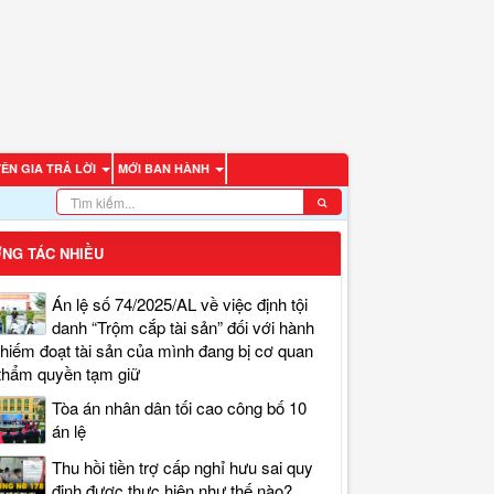
ÊN GIA TRẢ LỜI
MỚI BAN HÀNH
NG TÁC NHIỀU
Án lệ số 74/2025/AL về việc định tội
danh “Trộm cắp tài sản” đối với hành
chiếm đoạt tài sản của mình đang bị cơ quan
thẩm quyền tạm giữ
Tòa án nhân dân tối cao công bố 10
án lệ
Thu hồi tiền trợ cấp nghỉ hưu sai quy
định được thực hiện như thế nào?