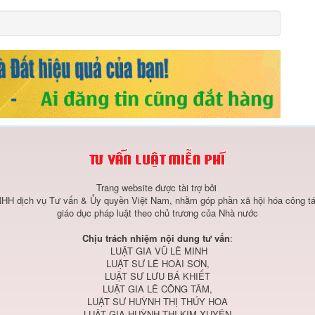
Trang website được tài trợ bởi
HH dịch vụ Tư vấn & Ủy quyền Việt Nam, nhằm góp phần xã hội hóa công tá
giáo dục pháp luật theo chủ trương của Nhà nước
Chịu trách nhiệm nội dung tư vấn
:
LUẬT GIA VŨ LÊ MINH
LUẬT SƯ LÊ HOÀI SƠN,
LUẬT SƯ LƯU BÁ KHIẾT
LUẬT GIA LÊ CÔNG TÂM,
LUẬT SƯ HUỲNH THỊ THÚY HOA
LUẬT GIA HUỲNH THỊ KIM XUYÊN