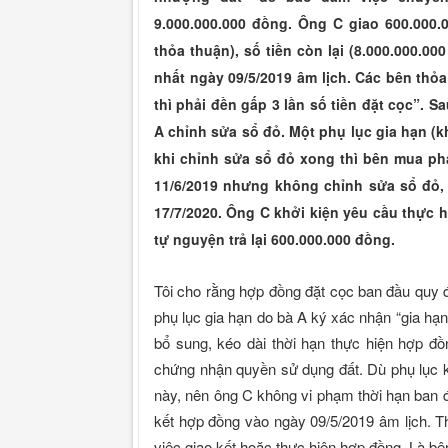
9.000.000.000 đồng. Ông C giao 600.000.
thỏa thuận), số tiền còn lại (8.000.000.
nhất ngày 09/5/2019 âm lịch. Các bên thỏa
thì phải đền gấp 3 lần số tiền đặt cọc”. Sa
A chỉnh sửa sổ đỏ. Một phụ lục gia hạn (
khi chỉnh sửa sổ đỏ xong thì bên mua ph
11/6/2019 nhưng không chỉnh sửa sổ đỏ
17/7/2020. Ông C khởi kiện yêu cầu thực 
tự nguyện trả lại 600.000.000 đồng.
Tôi cho rằng hợp đồng đặt cọc ban đầu quy đ
phụ lục gia hạn do bà A ký xác nhận “gia hạ
bổ sung, kéo dài thời hạn thực hiện hợp đ
chứng nhận quyền sử dụng đất. Dù phụ lục k
này, nên ông C không vi phạm thời hạn ban đ
kết hợp đồng vào ngày 09/5/2019 âm lịch.
việc giao kết hoặc thực hiện hợp đồng. Là bê