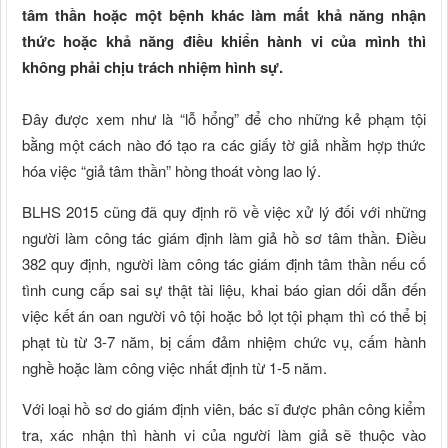
tâm thần hoặc một bệnh khác làm mất khả năng nhận
thức hoặc khả năng điều khiển hành vi của mình thì
không phải chịu trách nhiệm hình sự.
Đây được xem như là “lỗ hổng” để cho những kẻ phạm tội
bằng một cách nào đó tạo ra các giấy tờ giả nhằm hợp thức
hóa việc “giả tâm thần” hòng thoát vòng lao lý.
BLHS 2015 cũng đã quy định rõ về việc xử lý đối với những
người làm công tác giám định làm giả hồ sơ tâm thần. Điều
382 quy định, người làm công tác giám định tâm thần nếu cố
tình cung cấp sai sự thật tài liệu, khai báo gian dối dẫn đến
việc kết án oan người vô tội hoặc bỏ lọt tội phạm thì có thể bị
phạt tù từ 3-7 năm, bị cấm đảm nhiệm chức vụ, cấm hành
nghề hoặc làm công việc nhất định từ 1-5 năm.
Với loại hồ sơ do giám định viên, bác sĩ được phân công kiểm
tra, xác nhận thì hành vi của người làm giả sẽ thuộc vào