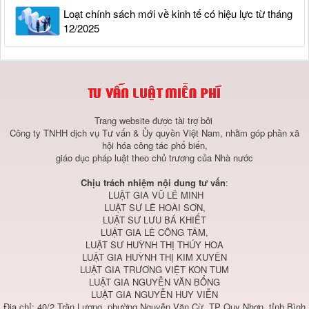
Loạt chính sách mới về kinh tế có hiệu lực từ tháng
12/2025
Trang website được tài trợ bởi
Công ty TNHH dịch vụ Tư vấn & Ủy quyền Việt Nam, nhằm góp phần xã
hội hóa công tác phổ biến,
giáo dục pháp luật theo chủ trương của Nhà nước
Chịu trách nhiệm nội dung tư vấn
:
LUẬT GIA VŨ LÊ MINH
LUẬT SƯ LÊ HOÀI SƠN,
LUẬT SƯ LƯU BÁ KHIẾT
LUẬT GIA LÊ CÔNG TÂM,
LUẬT SƯ HUỲNH THỊ THÚY HOA
LUẬT GIA HUỲNH THỊ KIM XUYÊN
LUẬT GIA TRƯƠNG VIỆT KON TUM
LUẬT GIA NGUYỄN VĂN BỔNG
LUẬT GIA NGUYỄN HUY VIỄN
Địa chỉ: 40/2 Trần Lương, phường Nguyễn Văn Cừ, TP Quy Nhơn, tỉnh Bình