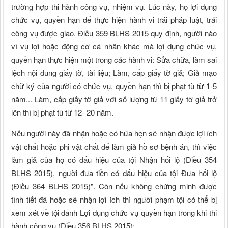
trường hợp thi hành công vụ, nhiệm vụ. Lúc này, họ lợi dụng
chức vụ, quyền hạn để thực hiện hành vi trái pháp luật, trái
công vụ được giao. Điều 359 BLHS 2015 quy định, người nào
vì vụ lợi hoặc động cơ cá nhân khác mà lợi dụng chức vụ,
quyền hạn thực hiện một trong các hành vi: Sửa chữa, làm sai
lệch nội dung giấy tờ, tài liệu; Làm, cấp giấy tờ giả; Giả mạo
chữ ký của người có chức vụ, quyền hạn thì bị phạt tù từ 1-5
năm... Làm, cấp giấy tờ giả với số lượng từ 11 giấy tờ giả trở
lên thì bị phạt tù từ 12- 20 năm.
Nếu người này đã nhận hoặc có hứa hẹn sẽ nhận được lợi ích
vật chất hoặc phi vật chất để làm giả hồ sơ bệnh án, thì việc
làm giả của họ có dấu hiệu của tội Nhận hối lộ (Điều 354
BLHS 2015), người đưa tiền có dấu hiệu của tội Đưa hối lộ
(Điều 364 BLHS 2015)". Còn nếu không chứng minh được
tình tiết đã hoặc sẽ nhận lợi ích thì người phạm tội có thể bị
xem xét về tội danh Lợi dụng chức vụ quyền hạn trong khi thi
hành công vụ (Điều 356 BLHS 2015);