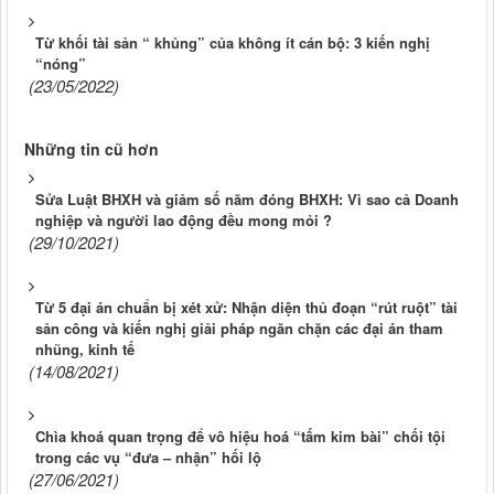
Từ khối tài sản “ khủng” của không ít cán bộ: 3 kiến nghị
“nóng”
(23/05/2022)
Những tin cũ hơn
Sửa Luật BHXH và giảm số năm đóng BHXH: Vì sao cả Doanh
nghiệp và người lao động đều mong mỏi ?
(29/10/2021)
Từ 5 đại án chuẩn bị xét xử: Nhận diện thủ đoạn “rút ruột” tài
sản công và kiến nghị giải pháp ngăn chặn các đại án tham
nhũng, kinh tế
(14/08/2021)
Chìa khoá quan trọng để vô hiệu hoá “tấm kim bài” chối tội
trong các vụ “đưa – nhận” hối lộ
(27/06/2021)