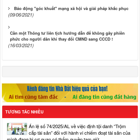
Báo động "góc khuất" mạng xã hội và giải pháp khắc phục
(09/06/2021)
Cần một Thông tư liên tịch hướng dẫn để không gây phiền
phức cho người dân khi thay đổi CMND sang CCCD !
(16/03/2021)
TƯƠNG TÁC NHIỀU
Án lệ số 74/2025/AL về việc định tội danh “Trộm
cắp tài sản” đối với hành vi chiếm đoạt tài sản của
mình đang bị cơ quan có thẩm quyền tạm giữ