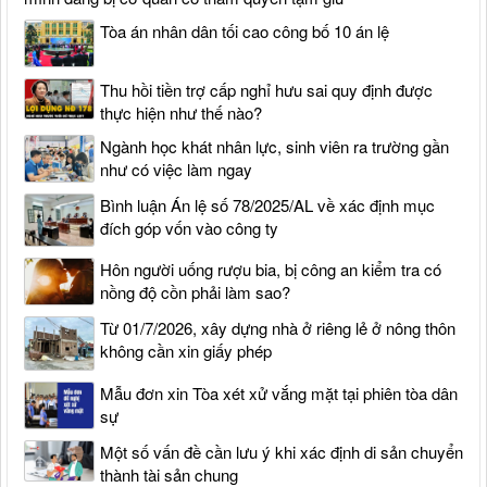
Tòa án nhân dân tối cao công bố 10 án lệ
Thu hồi tiền trợ cấp nghỉ hưu sai quy định được
thực hiện như thế nào?
Ngành học khát nhân lực, sinh viên ra trường gần
như có việc làm ngay
Bình luận Án lệ số 78/2025/AL về xác định mục
đích góp vốn vào công ty
Hôn người uống rượu bia, bị công an kiểm tra có
nồng độ cồn phải làm sao?
Từ 01/7/2026, xây dựng nhà ở riêng lẻ ở nông thôn
không cần xin giấy phép
Mẫu đơn xin Tòa xét xử vắng mặt tại phiên tòa dân
sự
Một số vấn đề cần lưu ý khi xác định di sản chuyển
thành tài sản chung