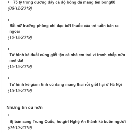
75 tỷ trong đường dây cá độ bóng đá mang tên bong88
(08/12/2019)
Bắt nữ trưởng phòng chỉ đạo bớt thuốc của trẻ tuồn bán ra
ngoài
(10/12/2019)
Tử hình kẻ đuổi cùng giết tận cả nhà em trai vì tranh chấp nửa
mét đất
(12/12/2019)
Tử hình kẻ giam tình cũ đang mang thai rồi giết hại ở Hà Nội
(13/12/2019)
Những tin cũ hơn
Bị bán sang Trung Quốc, hotgirl Nghệ An thành kẻ buôn người
(04/12/2019)