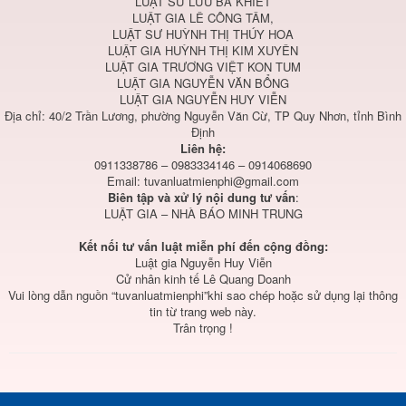
LUẬT SƯ LƯU BÁ KHIẾT
LUẬT GIA LÊ CÔNG TÂM,
LUẬT SƯ HUỲNH THỊ THÚY HOA
LUẬT GIA HUỲNH THỊ KIM XUYÊN
LUẬT GIA TRƯƠNG VIỆT KON TUM
LUẬT GIA NGUYỄN VĂN BỔNG
LUẬT GIA NGUYỄN HUY VIỄN
Địa chỉ: 40/2 Trần Lương, phường Nguyễn Văn Cừ, TP Quy Nhơn, tỉnh Bình
Định
Liên hệ:
0911338786 – 0983334146 – 0914068690
Email:
tuvanluatmienphi@gmail.com
Biên tập và xử lý nội dung tư vấn
:
LUẬT GIA – NHÀ BÁO MINH TRUNG
Kết nối tư vấn luật miễn phí đến cộng đồng:
Luật gia Nguyễn Huy Viễn
Cử nhân kinh tế Lê Quang Doanh
Vui lòng dẫn nguồn “tuvanluatmienphi”khi sao chép hoặc sử dụng lại thông
tin từ trang web này.
Trân trọng !