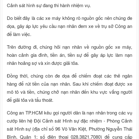
Cảnh sát hình sự đang thi hành nhiệm vụ.
Do biết đây là các xe máy không rõ nguồn gốc nên chúng đe
dọa, gây áp lực yêu cầu nạn nhân đem xe về trụ sở Công an
để làm việc.
Trên đường đi, chúng hỏi nạn nhân về nguồn gốc xe máy,
hoàn cảnh gia đình, tiền án, tiền sự để gây áp lực làm nạn
nhân hoảng sợ và xin được giải tỏa.
Đồng thời, chúng còn đe dọa để chiếm đoạt các thẻ ngân
hàng để rút tiền của nạn nhân. Sau khi chiếm đoạt được xe
mô tô và tiền, chúng chở nạn nhân đến khu vực vắng người
để giải tỏa và tẩu thoát.
Công an TP.HCM kêu gọi người dân là nạn nhân trong các vụ
cướp liên hệ Đội Cảnh sát Hình sự đặc nhiệm - Phòng Cảnh
sát Hình sự (địa chỉ số 96 Võ Văn Kiệt, Phường Nguyễn Thái
Bình, Quận 1; số điện thoại 028.3821.7080) để cung cấp