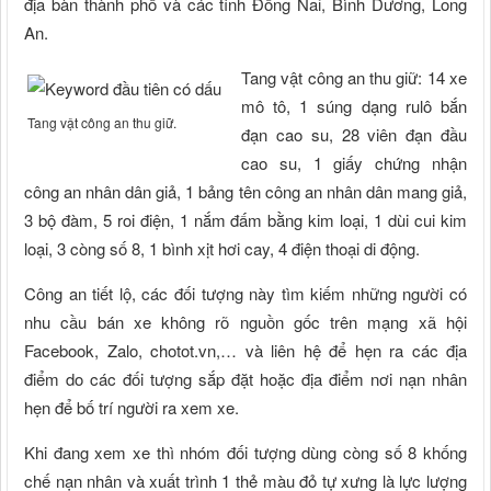
địa bàn thành phố và các tỉnh Đồng Nai, Bình Dương, Long
An.
Tang vật công an thu giữ: 14 xe
mô tô, 1 súng dạng rulô bắn
Tang vật công an thu giữ.
đạn cao su, 28 viên đạn đầu
cao su, 1 giấy chứng nhận
công an nhân dân giả, 1 bảng tên công an nhân dân mang giả,
3 bộ đàm, 5 roi điện, 1 nắm đấm bằng kim loại, 1 dùi cui kim
loại, 3 còng số 8, 1 bình xịt hơi cay, 4 điện thoại di động.
Công an tiết lộ, các đối tượng này tìm kiếm những người có
nhu cầu bán xe không rõ nguồn gốc trên mạng xã hội
Facebook, Zalo, chotot.vn,… và liên hệ để hẹn ra các địa
điểm do các đối tượng sắp đặt hoặc địa điểm nơi nạn nhân
hẹn để bố trí người ra xem xe.
Khi đang xem xe thì nhóm đối tượng dùng còng số 8 khống
chế nạn nhân và xuất trình 1 thẻ màu đỏ tự xưng là lực lượng