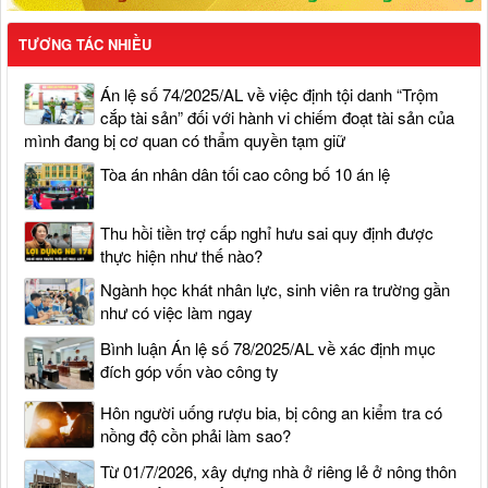
TƯƠNG TÁC NHIỀU
Án lệ số 74/2025/AL về việc định tội danh “Trộm
cắp tài sản” đối với hành vi chiếm đoạt tài sản của
mình đang bị cơ quan có thẩm quyền tạm giữ
Tòa án nhân dân tối cao công bố 10 án lệ
Thu hồi tiền trợ cấp nghỉ hưu sai quy định được
thực hiện như thế nào?
Ngành học khát nhân lực, sinh viên ra trường gần
như có việc làm ngay
Bình luận Án lệ số 78/2025/AL về xác định mục
đích góp vốn vào công ty
Hôn người uống rượu bia, bị công an kiểm tra có
nồng độ cồn phải làm sao?
Từ 01/7/2026, xây dựng nhà ở riêng lẻ ở nông thôn