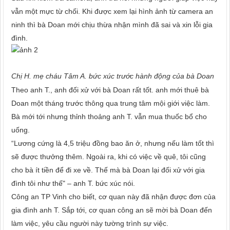
vẫn một mực từ chối. Khi được xem lại hình ảnh từ camera an
ninh thì bà Doan mới chịu thừa nhận mình đã sai và xin lỗi gia
đình.
Chị H. mẹ cháu Tâm A. bức xúc trước hành động của bà Doan
Theo anh T., anh đối xử với bà Doan rất tốt. anh mới thuê bà
Doan một tháng trước thông qua trung tâm mội giới việc làm.
Bà mới tới nhưng thỉnh thoảng anh T. vẫn mua thuốc bổ cho
uống.
“Lương cứng là 4,5 triệu đồng bao ăn ở, nhưng nếu làm tốt thì
sẽ được thưởng thêm. Ngoài ra, khi có việc về quê, tôi cũng
cho bà ít tiền để đi xe về. Thế mà bà Doan lại đối xử với gia
đình tôi như thế" – anh T. bức xúc nói.
Công an TP Vinh cho biết, cơ quan này đã nhận được đơn của
gia đình anh T. Sắp tới, cơ quan công an sẽ mời bà Doan đến
làm việc, yêu cầu người này tường trình sự việc.