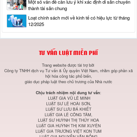
Một số vấn đề cần lưu ý khi xác định di sản chuyển
thành tài sản chung
Loạt chính sách mới về kinh tế có hiệu lực từ tháng
12/2025
Trang website được tài trợ bởi
Công ty TNHH dịch vụ Tư vấn & Ủy quyền Việt Nam, nhằm góp phần xã
hội hóa công tác phổ biến,
giáo dục pháp luật theo chủ trương của Nhà nước
Chịu trách nhiệm nội dung tư vấn
:
LUẬT GIA VŨ LÊ MINH
LUẬT SƯ LÊ HOÀI SƠN,
LUẬT SƯ LƯU BÁ KHIẾT
LUẬT GIA LÊ CÔNG TÂM,
LUẬT SƯ HUỲNH THỊ THÚY HOA
LUẬT GIA HUỲNH THỊ KIM XUYÊN
LUẬT GIA TRƯƠNG VIỆT KON TUM
LUẬT GIA NGUYỄN VĂN BỔNG