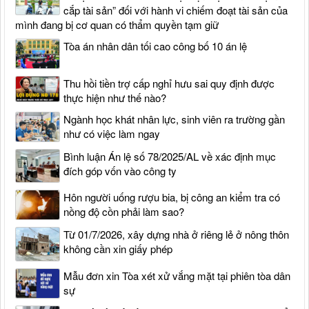
cắp tài sản” đối với hành vi chiếm đoạt tài sản của
mình đang bị cơ quan có thẩm quyền tạm giữ
Tòa án nhân dân tối cao công bố 10 án lệ
Thu hồi tiền trợ cấp nghỉ hưu sai quy định được
thực hiện như thế nào?
Ngành học khát nhân lực, sinh viên ra trường gần
như có việc làm ngay
Bình luận Án lệ số 78/2025/AL về xác định mục
đích góp vốn vào công ty
Hôn người uống rượu bia, bị công an kiểm tra có
nồng độ cồn phải làm sao?
Từ 01/7/2026, xây dựng nhà ở riêng lẻ ở nông thôn
không cần xin giấy phép
Mẫu đơn xin Tòa xét xử vắng mặt tại phiên tòa dân
sự