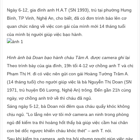
Ngày 6-12, gia đình anh H.A.T (SN 1993), trú tại phường Hưng
Bình, TP Vinh, Nghệ An, cho biết, đã có đơn trình báo lên cơ
quan chức năng về việc con gái của mình mới 14 tháng tuổi
của mình bị người giúp việc bạo hành.
Hình ảnh bà Doan bạo hành cháu Tâm A. được camera ghi lại
Theo trình bày của gia đình, 19h tối 4-12 vợ chồng anh T và chị
Phạm Thị H. đi có việc nên gửi con gái Hoàng Tường Trâm A.
(14 tháng tuổi) cho người giúp việc là bà Nguyễn Thị Doan (SN
1971, trú huyện Đô Lương, Nghệ An) trông. Đến gần 21h cùng
ngày, vợ chồng anh trở về thì cháu đã ngủ.
Sáng ngày 5-12, bà Doan nói đêm qua cháu quấy khóc không
chịu ngủ. "Lo lắng nên vợ tôi mở camera an ninh trong phòng
ngủ để kiểm tra thì hoảng hốt thấy bà giúp việc cầm hai chân
con bé dốc ngược khiến cháu khóc thét" – anh T. nói.
Sau khi kiểm tra camera, anh tra hỏi nhưng người giúp việc này