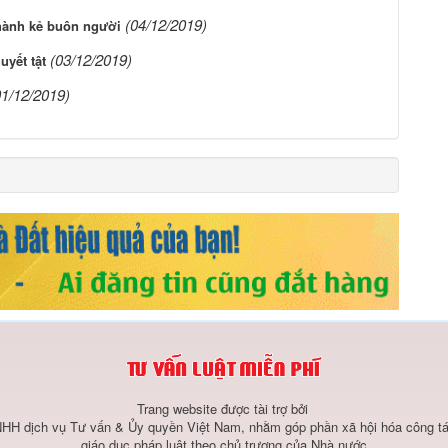
(04/12/2019)
thành kẻ buôn người
(03/12/2019)
uyết tật
01/12/2019)
Trang website được tài trợ bởi
HH dịch vụ Tư vấn & Ủy quyền Việt Nam, nhằm góp phần xã hội hóa công tá
giáo dục pháp luật theo chủ trương của Nhà nước