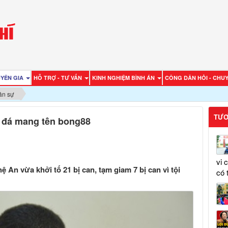
UYÊN GIA
HỖ TRỢ - TƯ VẤN
KINH NGHIỆM BÌNH ÁN
CÔNG DÂN HỎI - CHUY
ân sự
TƯƠ
g đá mang tên bong88
vi 
 An vừa khởi tố 21 bị can, tạm giam 7 bị can vì tội
có 