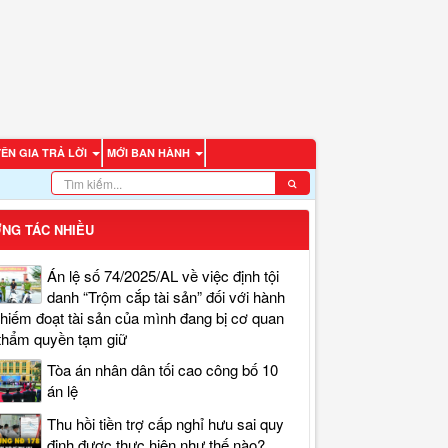
ÊN GIA TRẢ LỜI
MỚI BAN HÀNH
NG TÁC NHIỀU
Án lệ số 74/2025/AL về việc định tội
danh “Trộm cắp tài sản” đối với hành
chiếm đoạt tài sản của mình đang bị cơ quan
thẩm quyền tạm giữ
Tòa án nhân dân tối cao công bố 10
án lệ
Thu hồi tiền trợ cấp nghỉ hưu sai quy
định được thực hiện như thế nào?