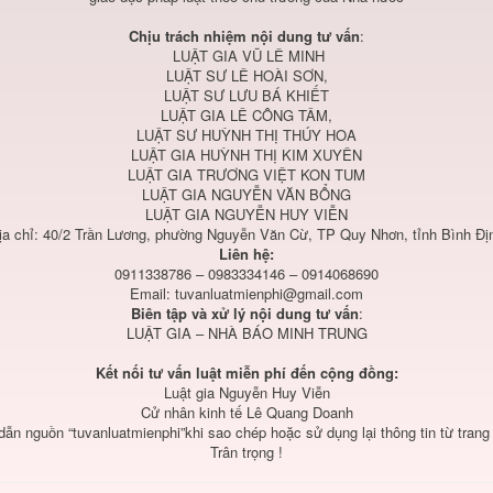
Chịu trách nhiệm nội dung tư vấn
:
LUẬT GIA VŨ LÊ MINH
LUẬT SƯ LÊ HOÀI SƠN,
LUẬT SƯ LƯU BÁ KHIẾT
LUẬT GIA LÊ CÔNG TÂM,
LUẬT SƯ HUỲNH THỊ THÚY HOA
LUẬT GIA HUỲNH THỊ KIM XUYÊN
LUẬT GIA TRƯƠNG VIỆT KON TUM
LUẬT GIA NGUYỄN VĂN BỔNG
LUẬT GIA NGUYỄN HUY VIỄN
ịa chỉ: 40/2 Trần Lương, phường Nguyễn Văn Cừ, TP Quy Nhơn, tỉnh Bình Đị
Liên hệ:
0911338786 – 0983334146 – 0914068690
Email:
tuvanluatmienphi@gmail.com
Biên tập và xử lý nội dung tư vấn
:
LUẬT GIA – NHÀ BÁO MINH TRUNG
Kết nối tư vấn luật miễn phí đến cộng đồng:
Luật gia Nguyễn Huy Viễn
Cử nhân kinh tế Lê Quang Doanh
 dẫn nguồn “tuvanluatmienphi”khi sao chép hoặc sử dụng lại thông tin từ trang
Trân trọng !