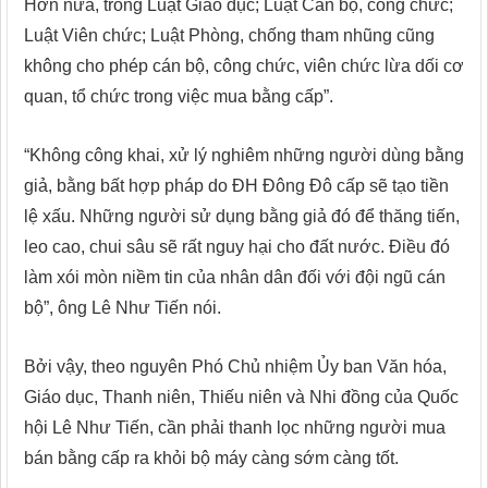
Hơn nữa, trong Luật Giáo dục; Luật Cán bộ, công chức;
Luật Viên chức; Luật Phòng, chống tham nhũng cũng
không cho phép cán bộ, công chức, viên chức lừa dối cơ
quan, tổ chức trong việc mua bằng cấp”.
“Không công khai, xử lý nghiêm những người dùng bằng
giả, bằng bất hợp pháp do ĐH Đông Đô cấp sẽ tạo tiền
lệ xấu. Những người sử dụng bằng giả đó để thăng tiến,
leo cao, chui sâu sẽ rất nguy hại cho đất nước. Điều đó
làm xói mòn niềm tin của nhân dân đối với đội ngũ cán
bộ”, ông Lê Như Tiến nói.
Bởi vậy, theo nguyên Phó Chủ nhiệm Ủy ban Văn hóa,
Giáo dục, Thanh niên, Thiếu niên và Nhi đồng của Quốc
hội Lê Như Tiến, cần phải thanh lọc những người mua
bán bằng cấp ra khỏi bộ máy càng sớm càng tốt.