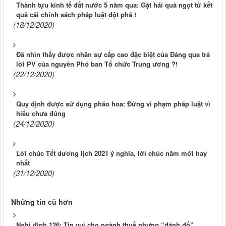
Thành tựu kinh tế đất nước 5 năm qua: Gặt hái quả ngọt từ kết
quả cải chính sách pháp luật đột phá !
(18/12/2020)
Đã nhìn thấy được nhân sự cấp cao đặc biệt của Đảng qua trả
lời PV của nguyên Phó ban Tổ chức Trung ương ?!
(22/12/2020)
Quy định được sử dụng pháo hoa: Đừng vi phạm pháp luật vì
hiểu chưa đúng
(24/12/2020)
Lời chúc Tết dương lịch 2021 ý nghĩa, lời chúc năm mới hay
nhất
(31/12/2020)
Những tin cũ hơn
Nghị định 126: Tin vui cho ngành thuế nhưng “đánh đố”