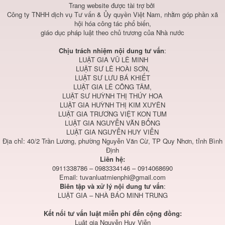
Trang website được tài trợ bởi
Công ty TNHH dịch vụ Tư vấn & Ủy quyền Việt Nam, nhằm góp phần xã
hội hóa công tác phổ biến,
giáo dục pháp luật theo chủ trương của Nhà nước
Chịu trách nhiệm nội dung tư vấn
:
LUẬT GIA VŨ LÊ MINH
LUẬT SƯ LÊ HOÀI SƠN,
LUẬT SƯ LƯU BÁ KHIẾT
LUẬT GIA LÊ CÔNG TÂM,
LUẬT SƯ HUỲNH THỊ THÚY HOA
LUẬT GIA HUỲNH THỊ KIM XUYÊN
LUẬT GIA TRƯƠNG VIỆT KON TUM
LUẬT GIA NGUYỄN VĂN BỔNG
LUẬT GIA NGUYỄN HUY VIỄN
Địa chỉ: 40/2 Trần Lương, phường Nguyễn Văn Cừ, TP Quy Nhơn, tỉnh Bình
Định
Liên hệ:
0911338786 – 0983334146 – 0914068690
Email:
tuvanluatmienphi@gmail.com
Biên tập và xử lý nội dung tư vấn
:
LUẬT GIA – NHÀ BÁO MINH TRUNG
Kết nối tư vấn luật miễn phí đến cộng đồng:
Luật gia Nguyễn Huy Viễn