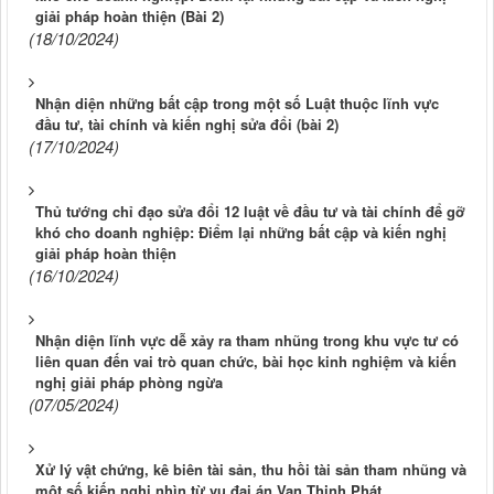
giải pháp hoàn thiện (Bài 2)
(18/10/2024)
Nhận diện những bất cập trong một số Luật thuộc lĩnh vực
đầu tư, tài chính và kiến nghị sửa đổi (bài 2)
(17/10/2024)
Thủ tướng chỉ đạo sửa đổi 12 luật về đầu tư và tài chính để gỡ
khó cho doanh nghiệp: Điểm lại những bất cập và kiến nghị
giải pháp hoàn thiện
(16/10/2024)
Nhận diện lĩnh vực dễ xảy ra tham nhũng trong khu vực tư có
liên quan đến vai trò quan chức, bài học kinh nghiệm và kiến
nghị giải pháp phòng ngừa
(07/05/2024)
Xử lý vật chứng, kê biên tài sản, thu hồi tài sản tham nhũng và
một số kiến nghị nhìn từ vụ đại án Vạn Thịnh Phát