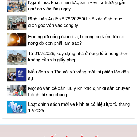
Ngành học khát nhân lực, sinh viên ra trường gần
như có việc làm ngay
Bình luận Án lệ số 78/2025/AL về xác định mục
đích góp vốn vào công ty
Hôn người uống rượu bia, bị công an kiểm tra có
nồng độ cồn phải làm sao?
Từ 01/7/2026, xây dựng nhà ở riêng lẻ ở nông thôn
không cần xin giấy phép
Mẫu đơn xin Tòa xét xử vắng mặt tại phiên tòa dân
sự
Một số vấn đề cần lưu ý khi xác định di sản chuyển
thành tài sản chung
Loạt chính sách mới về kinh tế có hiệu lực từ tháng
12/2025