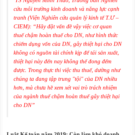
TS Nguyễn Minh Thảo, Trưởng ban Nghiên
cứu môi trường kinh doanh và năng lực cạnh
tranh (Viện Nghiên cứu quản lý kinh tế T.Ư –
CIEM): “
Hãy đặt vấn đề vậy việc cơ quan
thuế chậm hoàn thuế cho DN, như hình thức
chiếm dụng vốn của DN, gây thiệt hại cho DN
không có nguồn tài chính kịp để tái sản xuất,
thiệt hại này đến nay không thể đong đếm
được. Trong thực thi việc thu thuế, dường như
chúng ta đang tập trung "tội" của DN nhiều
hơn, mà chưa hề xem xét vai trò trách nhiệm
của ngành thuế chậm hoàn thuế gây thiệt hại
cho DN”
Luật Kế toán năm 2019: Còn làm khó doanh