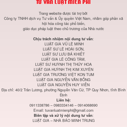
Trang website được tài trợ bởi
Công ty TNHH dịch vụ Tư vấn & Ủy quyền Việt Nam, nhằm góp phần xã
hội hóa công tác phổ biến,
giáo dục pháp luật theo chủ trương của Nhà nước
Chịu trách nhiệm nội dung tư vấn
:
LUẬT GIA VŨ LÊ MINH
LUẬT SƯ LÊ HOÀI SƠN,
LUẬT SƯ LƯU BÁ KHIẾT
LUẬT GIA LÊ CÔNG TÂM,
LUẬT SƯ HUỲNH THỊ THÚY HOA
LUẬT GIA HUỲNH THỊ KIM XUYÊN
LUẬT GIA TRƯƠNG VIỆT KON TUM
LUẬT GIA NGUYỄN VĂN BỔNG
LUẬT GIA NGUYỄN HUY VIỄN
Địa chỉ: 40/2 Trần Lương, phường Nguyễn Văn Cừ, TP Quy Nhơn, tỉnh Bình
Định
Liên hệ:
0911338786 – 0983334146 – 0914068690
Email:
tuvanluatmienphi@gmail.com
Biên tập và xử lý nội dung tư vấn
:
LUẬT GIA – NHÀ BÁO MINH TRUNG