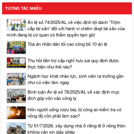
TƯƠNG TÁC NHIỀU
Án lệ số 74/2025/AL về việc định tội danh “Trộm
cắp tài sản” đối với hành vi chiếm đoạt tài sản của
mình đang bị cơ quan có thẩm quyền tạm giữ
Tòa án nhân dân tối cao công bố 10 án lệ
Thu hồi tiền trợ cấp nghỉ hưu sai quy định được
thực hiện như thế nào?
Ngành học khát nhân lực, sinh viên ra trường gần
như có việc làm ngay
Bình luận Án lệ số 78/2025/AL về xác định mục
đích góp vốn vào công ty
Hôn người uống rượu bia, bị công an kiểm tra có
nồng độ cồn phải làm sao?
Từ 01/7/2026, xây dựng nhà ở riêng lẻ ở nông thôn
không cần xin giấy phép