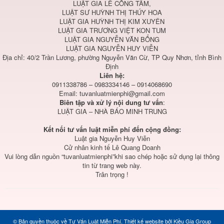
LUẬT GIA LÊ CÔNG TÂM,
LUẬT SƯ HUỲNH THỊ THÚY HOA
LUẬT GIA HUỲNH THỊ KIM XUYÊN
LUẬT GIA TRƯƠNG VIỆT KON TUM
LUẬT GIA NGUYỄN VĂN BỔNG
LUẬT GIA NGUYỄN HUY VIỄN
Địa chỉ: 40/2 Trần Lương, phường Nguyễn Văn Cừ, TP Quy Nhơn, tỉnh Bình
Định
Liên hệ:
0911338786 – 0983334146 – 0914068690
Email:
tuvanluatmienphi@gmail.com
Biên tập và xử lý nội dung tư vấn
:
LUẬT GIA – NHÀ BÁO MINH TRUNG
Kết nối tư vấn luật miễn phí đến cộng đồng:
Luật gia Nguyễn Huy Viễn
Cử nhân kinh tế Lê Quang Doanh
Vui lòng dẫn nguồn “tuvanluatmienphi”khi sao chép hoặc sử dụng lại thông
tin từ trang web này.
Trân trọng !
© Bản quyền thuộc về
Tư Vấn Luật Miễn Phí
.
Thiết kế website
bởi
Kiều Gia Group