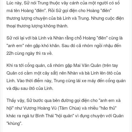
Lúc này, Sử nói Trung thuộc vây cánh của một người có số
má tên Hoàng "điên". Rồi Sử gọi điện cho Hoàng "điên"
thương lượng chuyện của bà Linh và Trung. Nhưng cuộc điện
thoại thương lượng không thành.
Sử nói lại với bà Linh và Nhàn rằng chỗ Hoàng "điên" cũng là
"anh em" nên gặp khó khăn. Sau đó cả nhóm ngồi nhậu đến
22h cùng ngày thì ra về.
Khi ra tới cổng quán, cả nhóm gặp Mai Văn Quân (trên tay
Quân có cầm một cây sắt) nên Nhàn và bà Linh lên ôtô của
Linh. Vào thời điểm này, Trung cũng lái xe máy đến cổng quán
và đậu sau ôtô của Linh.
Thấy vậy, Sử bước qua bên đường gọi điện cho "anh em xã
hội" như Vương Hoàng Vũ (Tâm Chùa) và nhiều "hảo thủ"
khác ra ngã tư Bình Thái "hội quân" vì đụng chuyện với Quân
"khùng".