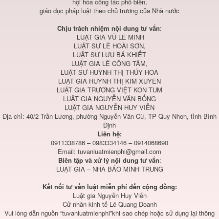
hội hóa công tác phổ biến,
giáo dục pháp luật theo chủ trương của Nhà nước
Chịu trách nhiệm nội dung tư vấn
:
LUẬT GIA VŨ LÊ MINH
LUẬT SƯ LÊ HOÀI SƠN,
LUẬT SƯ LƯU BÁ KHIẾT
LUẬT GIA LÊ CÔNG TÂM,
LUẬT SƯ HUỲNH THỊ THÚY HOA
LUẬT GIA HUỲNH THỊ KIM XUYÊN
LUẬT GIA TRƯƠNG VIỆT KON TUM
LUẬT GIA NGUYỄN VĂN BỔNG
LUẬT GIA NGUYỄN HUY VIỄN
Địa chỉ: 40/2 Trần Lương, phường Nguyễn Văn Cừ, TP Quy Nhơn, tỉnh Bình
Định
Liên hệ:
0911338786 – 0983334146 – 0914068690
Email:
tuvanluatmienphi@gmail.com
Biên tập và xử lý nội dung tư vấn
:
LUẬT GIA – NHÀ BÁO MINH TRUNG
Kết nối tư vấn luật miễn phí đến cộng đồng:
Luật gia Nguyễn Huy Viễn
Cử nhân kinh tế Lê Quang Doanh
Vui lòng dẫn nguồn “tuvanluatmienphi”khi sao chép hoặc sử dụng lại thông