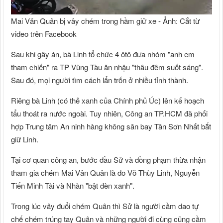
Mai Văn Quân bị vây chém trong hầm giữ xe - Ảnh: Cắt từ
video trên Facebook
Sau khi gây án, bà Linh tổ chức 4 ôtô đưa nhóm "anh em
tham chiến" ra TP Vũng Tàu ăn nhậu "thâu đêm suốt sáng".
Sau đó, mọi người tìm cách lẩn trốn ở nhiều tỉnh thành.
Riêng bà Linh (có thẻ xanh của Chính phủ Úc) lên kế hoạch
tẩu thoát ra nước ngoài. Tuy nhiên, Công an TP.HCM đã phối
hợp Trung tâm An ninh hàng không sân bay Tân Sơn Nhất bắt
giữ Linh.
Tại cơ quan công an, bước đầu Sử và đồng phạm thừa nhận
tham gia chém Mai Vân Quân là do Võ Thùy Linh, Nguyễn
Tiến Minh Tài và Nhàn "bật đèn xanh".
Trong lúc vây đuổi chém Quân thì Sử là người cầm dao tự
chế chém trúng tay Quân và những người đi cùng cũng cầm