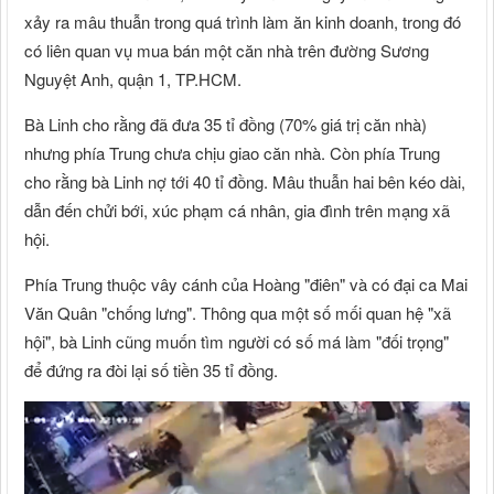
xảy ra mâu thuẫn trong quá trình làm ăn kinh doanh, trong đó
có liên quan vụ mua bán một căn nhà trên đường Sương
Nguyệt Anh, quận 1, TP.HCM.
Bà Linh cho rằng đã đưa 35 tỉ đồng (70% giá trị căn nhà)
nhưng phía Trung chưa chịu giao căn nhà. Còn phía Trung
cho rằng bà Linh nợ tới 40 tỉ đồng. Mâu thuẫn hai bên kéo dài,
dẫn đến chửi bới, xúc phạm cá nhân, gia đình trên mạng xã
hội.
Phía Trung thuộc vây cánh của Hoàng "điên" và có đại ca Mai
Văn Quân "chống lưng". Thông qua một số mối quan hệ "xã
hội", bà Linh cũng muốn tìm người có số má làm "đối trọng"
để đứng ra đòi lại số tiền 35 tỉ đồng.