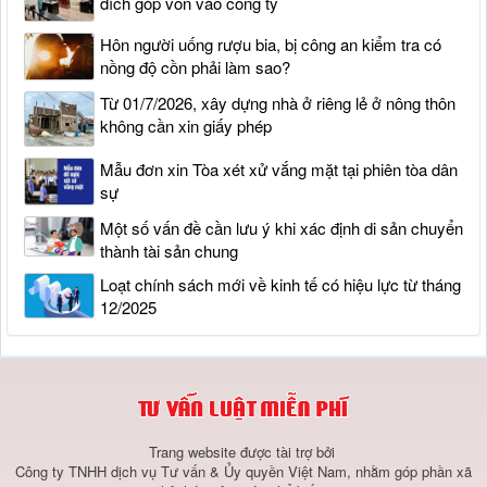
đích góp vốn vào công ty
Hôn người uống rượu bia, bị công an kiểm tra có
nồng độ cồn phải làm sao?
Từ 01/7/2026, xây dựng nhà ở riêng lẻ ở nông thôn
không cần xin giấy phép
Mẫu đơn xin Tòa xét xử vắng mặt tại phiên tòa dân
sự
Một số vấn đề cần lưu ý khi xác định di sản chuyển
thành tài sản chung
Loạt chính sách mới về kinh tế có hiệu lực từ tháng
12/2025
Trang website được tài trợ bởi
Công ty TNHH dịch vụ Tư vấn & Ủy quyền Việt Nam, nhằm góp phần xã