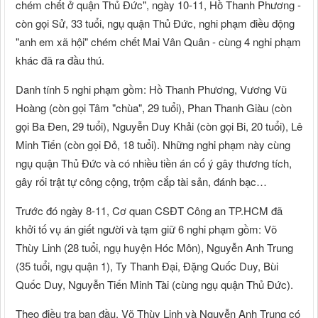
chém chết ở quận Thủ Đức", ngày 10-11, Hồ Thanh Phương -
còn gọi Sử, 33 tuổi, ngụ quận Thủ Đức, nghi phạm điều động
"anh em xã hội" chém chết Mai Vân Quân - cùng 4 nghi phạm
khác đã ra đầu thú.
Danh tính 5 nghi phạm gồm: Hồ Thanh Phương, Vương Vũ
Hoàng (còn gọi Tâm "chùa", 29 tuổi), Phan Thanh Giàu (còn
gọi Ba Đen, 29 tuổi), Nguyễn Duy Khải (còn gọi Bi, 20 tuổi), Lê
Minh Tiến (còn gọi Đỏ, 18 tuổi). Những nghi phạm này cùng
ngụ quận Thủ Đức và có nhiều tiền án cố ý gây thương tích,
gây rối trật tự công cộng, trộm cắp tài sản, đánh bạc…
Trước đó ngày 8-11, Cơ quan CSĐT Công an TP.HCM đã
khởi tố vụ án giết người và tạm giữ 6 nghi phạm gồm: Võ
Thùy Linh (28 tuổi, ngụ huyện Hóc Môn), Nguyễn Anh Trung
(35 tuổi, ngụ quận 1), Ty Thanh Đại, Đặng Quốc Duy, Bùi
Quốc Duy, Nguyễn Tiến Minh Tài (cùng ngụ quận Thủ Đức).
Theo điều tra ban đầu, Võ Thùy Linh và Nguyễn Anh Trung có