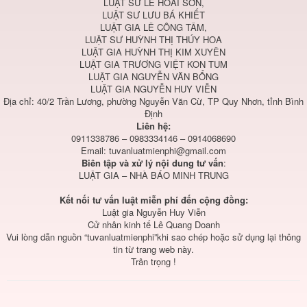
LUẬT SƯ LÊ HOÀI SƠN,
LUẬT SƯ LƯU BÁ KHIẾT
LUẬT GIA LÊ CÔNG TÂM,
LUẬT SƯ HUỲNH THỊ THÚY HOA
LUẬT GIA HUỲNH THỊ KIM XUYÊN
LUẬT GIA TRƯƠNG VIỆT KON TUM
LUẬT GIA NGUYỄN VĂN BỔNG
LUẬT GIA NGUYỄN HUY VIỄN
Địa chỉ: 40/2 Trần Lương, phường Nguyễn Văn Cừ, TP Quy Nhơn, tỉnh Bình
Định
Liên hệ:
0911338786 – 0983334146 – 0914068690
Email:
tuvanluatmienphi@gmail.com
Biên tập và xử lý nội dung tư vấn
:
LUẬT GIA – NHÀ BÁO MINH TRUNG
Kết nối tư vấn luật miễn phí đến cộng đồng:
Luật gia Nguyễn Huy Viễn
Cử nhân kinh tế Lê Quang Doanh
Vui lòng dẫn nguồn “tuvanluatmienphi”khi sao chép hoặc sử dụng lại thông
tin từ trang web này.
Trân trọng !