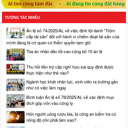
TƯƠNG TÁC NHIỀU
Án lệ số 74/2025/AL về việc định tội danh “Trộm
cắp tài sản” đối với hành vi chiếm đoạt tài sản của
mình đang bị cơ quan có thẩm quyền tạm giữ
Tòa án nhân dân tối cao công bố 10 án lệ
Thu hồi tiền trợ cấp nghỉ hưu sai quy định được
thực hiện như thế nào?
Ngành học khát nhân lực, sinh viên ra trường gần
như có việc làm ngay
Bình luận Án lệ số 78/2025/AL về xác định mục
đích góp vốn vào công ty
Hôn người uống rượu bia, bị công an kiểm tra có
nồng độ cồn phải làm sao?