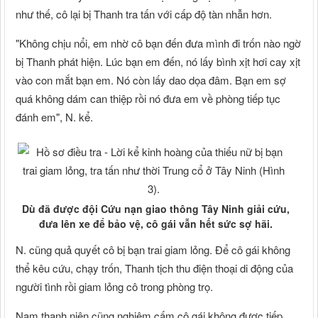
như thế, cô lại bị Thanh tra tấn với cấp độ tàn nhẫn hơn.
"Không chịu nổi, em nhờ cô bạn đến đưa mình đi trốn nào ngờ
bị Thanh phát hiện. Lúc bạn em đến, nó lấy bình xịt hơi cay xịt
vào con mắt bạn em. Nó còn lấy dao dọa đâm. Bạn em sợ
quá không dám can thiệp rồi nó đưa em về phòng tiếp tục
đánh em", N. kể.
Dù đã được đội Cứu nạn giao thông Tây Ninh giải cứu,
đưa lên xe để bảo vệ, cô gái vẫn hết sức sợ hãi.
N. cũng quả quyết cô bị bạn trai giam lỏng. Để cô gái không
thể kêu cứu, chạy trốn, Thanh tịch thu điện thoại di động của
người tình rồi giam lỏng cô trong phòng trọ.
Nam thanh niên cũng nghiêm cấm cô gái không được tiếp