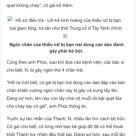
quẹt không cháy", cô gái kể thêm.
Ngón chân của thiếu nữ bị bạn trai dùng cán dao đánh
gãy phải bó bột.
Cũng theo anh Phúc, sau khi đưa vào bệnh viện, các bác sĩ
cho biết, N. bị gãy ngón thứ 4 chân trái.
"Hỏi ra mới biết, cô gái bị bạn trai dùng cán dao đập vào bàn
chân khiến xương ngón chân này bị gãy và sưng tấy lên.
Đáng sợ hơn, tên này còn lấy chai xịt muỗi rồi bật quẹt lửa
cho cháy tay cô gái", anh Phúc thông tin.
Trước sự tàn nhẫn của Thanh, N. nhiều lần tìm cách bỏ trốn.
Cô gái cho biết, cô từng nhờ bạn bè giúp đỡ để có thể thoát
khỏi Thanh tuy nhiên đều thất bại. Đáng sợ hơn, sau mỗi lần