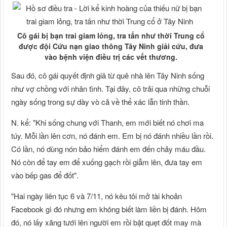
Cô gái bị bạn trai giam lỏng, tra tấn như thời Trung cổ
được đội Cứu nạn giao thông Tây Ninh giải cứu, đưa
vào bệnh viện điều trị các vết thương.
Sau đó, cô gái quyết định giã từ quê nhà lên Tây Ninh sống
như vợ chồng với nhân tình. Tại đây, cô trải qua những chuỗi
ngày sống trong sự dày vò cả về thể xác lẫn tinh thần.
N. kể: "Khi sống chung với Thanh, em mới biết nó chơi ma
túy. Mỗi lần lên cơn, nó đánh em. Em bị nó đánh nhiều lần rồi.
Có lần, nó dùng nón bảo hiểm đánh em đến chảy máu đầu.
Nó còn để tay em để xuống gạch rồi giẫm lên, đưa tay em
vào bếp gas để đốt".
"Hai ngày liên tục 6 và 7/11, nó kêu tôi mở tài khoản
Facebook gì đó nhưng em không biết làm liền bị đánh. Hôm
đó, nó lấy xăng tưới lên người em rồi bật quẹt đốt may mà