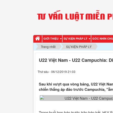
GIỚI THIỆU
SỰ KIỆN PHÁP LÝ
GÓC NHÌN CH
Trang nhất
SỰ KIỆN PHÁP LÝ
U22 Việt Nam - U22 Campuchia: D
Thứ sáu - 06/12/2019 21:03
Sau khi vượt qua vòng bảng, U22 Việt Nam
chiến thắng áp đảo trước Campuchia, "ẵm
Trong buổi họp báo trước trận bán kết, HLV 