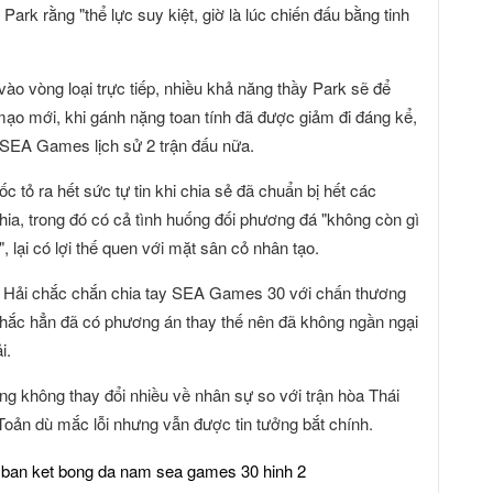
 Park rằng "thể lực suy kiệt, giờ là lúc chiến đấu bằng tinh
vào vòng loại trực tiếp, nhiều khả năng thầy Park sẽ để
mạo mới, khi gánh nặng toan tính đã được giảm đi đáng kể,
 SEA Games lịch sử 2 trận đấu nữa.
 tỏ ra hết sức tự tin khi chia sẻ đã chuẩn bị hết các
, trong đó có cả tình huống đối phương đá "không còn gì
, lại có lợi thế quen với mặt sân cỏ nhân tạo.
g Hải chắc chắn chia tay SEA Games 30 với chấn thương
chắc hẳn đã có phương án thay thế nên đã không ngần ngại
i.
g không thay đổi nhiều về nhân sự so với trận hòa Thái
oản dù mắc lỗi nhưng vẫn được tin tưởng bắt chính.