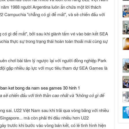
nh năm 1988 người Argentina luôn ẩn chứa một lời thách
22 Campuchia "chẳng có gì để mất", và sẽ chiến đấu với
có gì để mất", bởi sau khi giành tấm vé vào bán kết SEA
hia thực sự trong trạng thái hoàn toàn thoải mái cùng sự
uên chơi bài tâm lý ngược lại với người đồng nghiệp Park
đội gặp nhiều áp lực với mục tiêu tham dự SEA Games là
ẽ chiến đấu với tinh thần cao nhất và "không có gì để
g sai. U22 Việt Nam sau khi trải qua vòng bảng với nhiều
 Singapore... mà còn phải thi đấu nhiều hơn U22
gày trước khi bước vào vòng bán kết, có lẽ tình hình hiện