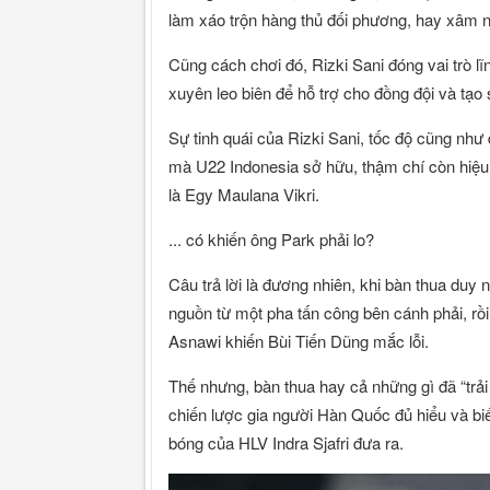
làm xáo trộn hàng thủ đối phương, hay xâm 
Cũng cách chơi đó, Rizki Sani đóng vai trò 
xuyên leo biên để hỗ trợ cho đồng đội và tạo
Sự tinh quái của Rizki Sani, tốc độ cũng như
mà U22 Indonesia sở hữu, thậm chí còn hiệu
là Egy Maulana Vikri.
... có khiến ông Park phải lo?
Câu trả lời là đương nhiên, khi bàn thua duy 
nguồn từ một pha tấn công bên cánh phải, rồi 
Asnawi khiến Bùi Tiến Dũng mắc lỗi.
Thế nhưng, bàn thua hay cả những gì đã “trả
chiến lược gia người Hàn Quốc đủ hiểu và bi
bóng của HLV Indra Sjafri đưa ra.