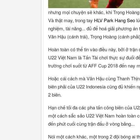
nhưng mọi chuyện sẽ khác, khi Trọng Hoàng 
Và thật may, trong tay
HLV Park Hang Seo
lú
nghiệm, tài năng... đủ để hoá giải phương án
Văn Hậu (cánh trái), Trọng Hoàng (cánh phải)
Hoàn toàn có thể tin vào điều này, bởi ở trận
U22 Việt Nam là Tấn Tài chơi thực sự đuối để
trường chơi suốt từ AFF Cup 2018 đến nay m
Hoặc cái cách mà Văn Hậu cùng Thanh Thịnh t
biên phải của U22 Indonesia cũng đủ khiến 
2 biên.
Hạn chế tối đa các pha tấn công biên của U22
một cách sắc sảo U22 Việt Nam hoàn toàn có 
đến phút cuối cùng trận đấu ở vòng bảng...
Nói một cách khác, một trong 2 đội bóng ai t