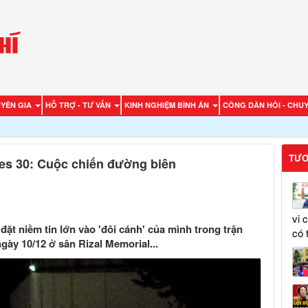
UYÊN GIA
HỖ TRỢ - TƯ VẤN
KINH NGHIỆM BÌNH ÁN
CÔNG DÂN HỎI - CHUY
TƯƠ
s 30: Cuộc chiến đường biên
vi 
ặt niềm tin lớn vào 'đôi cánh' của mình trong trận
có 
gày 10/12 ở sân Rizal Memorial...