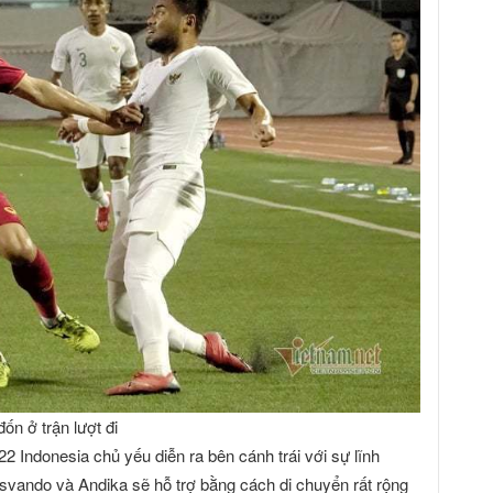
ốn ở trận lượt đi
2 Indonesia chủ yếu diễn ra bên cánh trái với sự lĩnh
svando và Andika sẽ hỗ trợ bằng cách di chuyển rất rộng