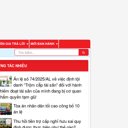
ÊN GIA TRẢ LỜI
MỚI BAN HÀNH
NG TÁC NHIỀU
Án lệ số 74/2025/AL về việc định tội
danh “Trộm cắp tài sản” đối với hành
chiếm đoạt tài sản của mình đang bị cơ quan
thẩm quyền tạm giữ
Tòa án nhân dân tối cao công bố 10
án lệ
Thu hồi tiền trợ cấp nghỉ hưu sai quy
định được thực hiện như thế nào?