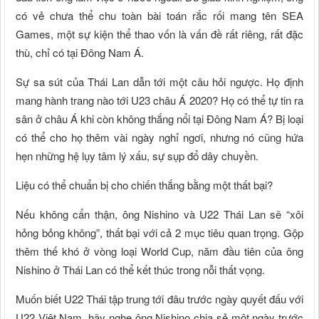
có vẻ chưa thể chu toàn bài toán rắc rối mang tên SEA
Games, một sự kiện thể thao vốn là vấn đề rất riêng, rất đặc
thù, chỉ có tại Đông Nam Á.
Sự sa sút của Thái Lan dẫn tới một câu hỏi ngược. Họ định
mang hành trang nào tới U23 châu Á 2020? Họ có thể tự tin ra
sân ở châu Á khi còn không thắng nổi tại Đông Nam Á? Bị loại
có thể cho họ thêm vài ngày nghỉ ngơi, nhưng nó cũng hứa
hẹn những hệ lụy tâm lý xấu, sự sụp đổ dây chuyền.
Liệu có thể chuẩn bị cho chiến thắng bằng một thất bại?
Nếu không cẩn thận, ông Nishino và U22 Thái Lan sẽ “xôi
hỏng bỏng không”, thất bại với cả 2 mục tiêu quan trọng. Gộp
thêm thế khó ở vòng loại World Cup, năm đầu tiên của ông
Nishino ở Thái Lan có thể kết thúc trong nỗi thất vọng.
Muốn biết U22 Thái tập trung tới đâu trước ngày quyết đấu với
U22 Việt Nam, hãy nghe ông Nishino chia sẻ một ngày trước