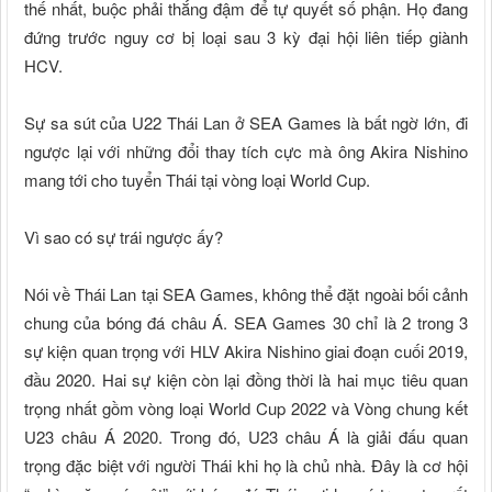
thế nhất, buộc phải thắng đậm để tự quyết số phận. Họ đang
đứng trước nguy cơ bị loại sau 3 kỳ đại hội liên tiếp giành
HCV.
Sự sa sút của U22 Thái Lan ở SEA Games là bất ngờ lớn, đi
ngược lại với những đổi thay tích cực mà ông Akira Nishino
mang tới cho tuyển Thái tại vòng loại World Cup.
Vì sao có sự trái ngược ấy?
Nói về Thái Lan tại SEA Games, không thể đặt ngoài bối cảnh
chung của bóng đá châu Á. SEA Games 30 chỉ là 2 trong 3
sự kiện quan trọng với HLV Akira Nishino giai đoạn cuối 2019,
đầu 2020. Hai sự kiện còn lại đồng thời là hai mục tiêu quan
trọng nhất gồm vòng loại World Cup 2022 và Vòng chung kết
U23 châu Á 2020. Trong đó, U23 châu Á là giải đấu quan
trọng đặc biệt với người Thái khi họ là chủ nhà. Đây là cơ hội