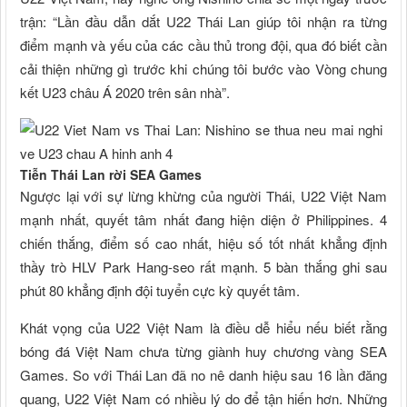
trận: “Lần đầu dẫn dắt U22 Thái Lan giúp tôi nhận ra từng
điểm mạnh và yếu của các cầu thủ trong đội, qua đó biết cần
cải thiện những gì trước khi chúng tôi bước vào Vòng chung
kết U23 châu Á 2020 trên sân nhà”.
Tiễn Thái Lan rời SEA Games
Ngược lại với sự lừng khừng của người Thái, U22 Việt Nam
mạnh nhất, quyết tâm nhất đang hiện diện ở Philippines. 4
chiến thắng, điểm số cao nhất, hiệu số tốt nhất khẳng định
thầy trò HLV Park Hang-seo rất mạnh. 5 bàn thắng ghi sau
phút 80 khẳng định đội tuyển cực kỳ quyết tâm.
Khát vọng của U22 Việt Nam là điều dễ hiểu nếu biết rằng
bóng đá Việt Nam chưa từng giành huy chương vàng SEA
Games. So với Thái Lan đã no nê danh hiệu sau 16 lần đăng
quang, U22 Việt Nam có nhiều lý do để tận hiến hơn. Những