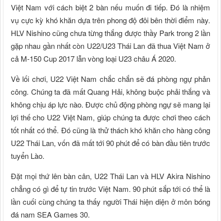
Việt Nam với cách biệt 2 bàn nếu muốn đi tiếp. Đó là nhiệm
vụ cực kỳ khó khăn dựa trên phong độ đôi bên thời điểm này.
HLV Nishino cũng chưa từng thắng được thầy Park trong 2 lần
gặp nhau gần nhất còn U22/U23 Thái Lan đã thua Việt Nam ở
cả M-150 Cup 2017 lẫn vòng loại U23 châu Á 2020.
Về lối chơi, U22 Việt Nam chắc chắn sẽ đá phòng ngự phản
công. Chúng ta đã mất Quang Hải, không buộc phải thắng và
không chịu áp lực nào. Được chủ động phòng ngự sẽ mang lại
lợi thế cho U22 Việt Nam, giúp chúng ta được chơi theo cách
tốt nhất có thể. Đó cũng là thử thách khó khăn cho hàng công
U22 Thái Lan, vốn đã mất tới 90 phút để có bàn đầu tiên trước
tuyển Lào.
Đặt mọi thứ lên bàn cân, U22 Thái Lan và HLV Akira Nishino
chẳng có gì để tự tin trước Việt Nam. 90 phút sắp tới có thể là
lần cuối cùng chúng ta thấy người Thái hiện diện ở môn bóng
đá nam SEA Games 30.