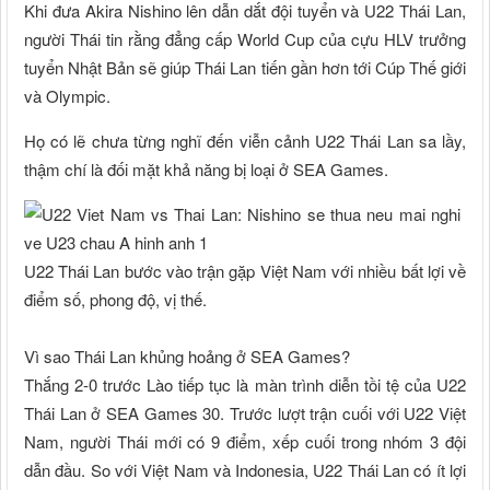
Khi đưa Akira Nishino lên dẫn dắt đội tuyển và U22 Thái Lan,
người Thái tin rằng đẳng cấp World Cup của cựu HLV trưởng
tuyển Nhật Bản sẽ giúp Thái Lan tiến gần hơn tới Cúp Thế giới
và Olympic.
Họ có lẽ chưa từng nghĩ đến viễn cảnh U22 Thái Lan sa lầy,
thậm chí là đối mặt khả năng bị loại ở SEA Games.
U22 Thái Lan bước vào trận gặp Việt Nam với nhiều bất lợi về
điểm số, phong độ, vị thế.
Vì sao Thái Lan khủng hoảng ở SEA Games?
Thắng 2-0 trước Lào tiếp tục là màn trình diễn tồi tệ của U22
Thái Lan ở SEA Games 30. Trước lượt trận cuối với U22 Việt
Nam, người Thái mới có 9 điểm, xếp cuối trong nhóm 3 đội
dẫn đầu. So với Việt Nam và Indonesia, U22 Thái Lan có ít lợi