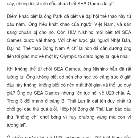
này, chúng tôi khi đó đều chưa biết SEA Games là gì”.
Điểm khác biệt là ông Park đã biết về đại hội thể thao này từ
đầu năm. Ông hiểu khát khao của người Việt Nam, và sẵn
sàng chuẩn bị cho nó. Còn HLV Nishino mới biết tới SEA
Games được vài tháng. Với chiến lược gia người Nhật Bản,
Đại hội Thể thao Đông Nam Á chỉ là hòn đá cản đường ông
tiến tới giấc mơ về một kỳ Olympic tổ chức ngay tại quê nhà.
Khi không thể từ chối SEA Games, ông Nishino hẳn đã rất
lưỡng lự. Ông không biết có nên cho học trò căng sức ở giải
đấu này không, không biết có nên mất thời gian và thể lực quý
giá? Ông dự SEA Games nhưng liên tục nói về U23 châu Á.
Trong 3 đội mạnh ở bảng B, Thái Lan là cái tên duy nhất từ
chối gọi cầu thủ quá tuổi. Hiệp hội Bóng đá Thái Lan bảo cầu
thủ “không chỉ chơi bóng vì huy chương vàng mà còn vì
tương lai”.
Ở chiều ngược lại, cả U22 Indonesia và U22 Việt Nam đều