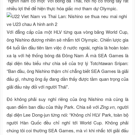
“nghìn năm có một” với bóng đá Thái, nơi họ có trong tay rất
nhiều lợi thế để hiện thực hóa giấc mơ tham dự Olympic.
Với đẳng cấp của một HLV từng qua vòng bảng World Cup,
ông Nishino đương nhiên sẽ nhắm tới Olympic. Chiến lược gia
64 tuổi lần đầu tiên làm việc ở nước ngoài, nghĩa là hoàn toàn
xa lạ với hệ thống bóng đá Đông Nam Á mà SEA Games là
đại diện tiêu biểu như chia sẻ của trợ lý Totchtawan Sripan:
“Ban đầu, ông Nishino thậm chí chẳng biết SEA Games là giải
đấu gì, nhưng ông ấy đang dần thấy được tầm quan trọng của
giải đấu này đối với người Thái”.
Đó không phải suy nghĩ riêng của ông Nishino mà cũng là
quan điểm ban đầu của thầy Park. Chia sẻ với
Zing.vn
, người
đại diện Lee Dong-jun từng nói: “Không chỉ HLV Park, toàn bộ
người Hàn Quốc đều chỉ nghĩ tới World Cup. Không phải
chúng tôi coi thường SEA Games, mà vì khi nhắc tới giải đấu