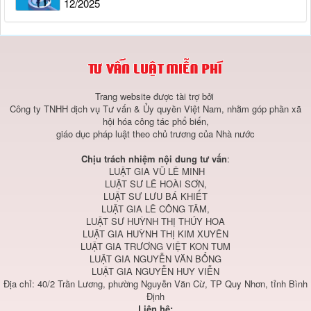
12/2025
Trang website được tài trợ bởi
Công ty TNHH dịch vụ Tư vấn & Ủy quyền Việt Nam, nhằm góp phần xã
hội hóa công tác phổ biến,
giáo dục pháp luật theo chủ trương của Nhà nước
Chịu trách nhiệm nội dung tư vấn
:
LUẬT GIA VŨ LÊ MINH
LUẬT SƯ LÊ HOÀI SƠN,
LUẬT SƯ LƯU BÁ KHIẾT
LUẬT GIA LÊ CÔNG TÂM,
LUẬT SƯ HUỲNH THỊ THÚY HOA
LUẬT GIA HUỲNH THỊ KIM XUYÊN
LUẬT GIA TRƯƠNG VIỆT KON TUM
LUẬT GIA NGUYỄN VĂN BỔNG
LUẬT GIA NGUYỄN HUY VIỄN
Địa chỉ: 40/2 Trần Lương, phường Nguyễn Văn Cừ, TP Quy Nhơn, tỉnh Bình
Định
Liên hệ: