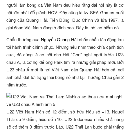
người làm bóng đá Việt Nam đều hiểu rằng đại hội này là cơ
hội lớn nhất để giành HCV. Đây cũng là kỳ SEA Games cuối
cùng của Quang Hải, Tiến Dũng, Đức Chinh và lứa 1997, là
giai đoạn Việt Nam đang ở đỉnh cao. Đây là thời cơ hiếm có.
Chấn thương của
Nguyễn Quang Hải
chắc chắn tác động lớn
tới hành trình chinh phục. Nhưng nếu nhìn theo khía cạnh tích
cực, đó cũng là cơ hội cho Hải “Con” nghỉ ngơi trước U23
châu Á, là cơ hội để ông Park tìm ra những giải pháp mới. Bởi
U23 châu Á mới là nơi Việt Nam cần Quang Hải hơn cả, nơi
anh phải đạt tới trạng thái bùng nổ như tại Thường Châu gần 2
năm trước.
U22 Việt Nam hiện có 12 điểm, sở hữu hiệu số +13. Người
Thái có 9 điểm, hiệu số +10. U22 Indonesia nhiều khả năng
sẽ có thêm 3 điểm trước Lào, U22 Thái Lan buộc phải thắng