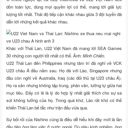
dồn toàn lực, dùng mọi quyền lợi có thể, mang tới giải lực
lượng tốt nhất. Thái độ tiếp cận khác nhau giữa 3 đội tuyển đã
dẫn tới những kết quả khác nhau.
Khác với Thái Lan, U22 Việt Nam đã mang tới SEA Games
30 những con người tốt nhất có thể. Ảnh:
Minh Chiến.
U22 Thái Lan đến Philippines nhưng tâm trí đã nghĩ về VCK
U23 châu Á đầu năm sau. Họ đá với Lào, Singapore nhưng
đầu còn nghĩ về Australia, Iraq (các đối thủ tại U23 châu Á).
Họ ra sân nhưng không tập trung, phân vân, lưỡng lự giữa hai
mục tiêu. Đấy có lẽ là lý do hợp lý nhất giải thích cho sự sa
sút không tưởng của họ. Trong quá khứ, Lào rất khó có thể
khiến Thái Lan bế tắc như trận đấu vừa qua.
Sự bối rối của Nishino cũng là điều dễ hiểu khi đây mới là lần
đầu tiên ông làm việc ở nước ngoài. Dù giàu kinh nghiệm, ông