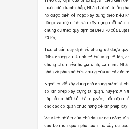
thuộc diện tranh chấp; Nhà phải có từ tầng hai
hộ được thiết kế hoặc xây dựng theo kiểu kh
riêng) và diện tích sàn xây dựng mỗi căn h
chung cư theo quy định tại Điều 70 của Luậ
2010);
Tiêu chuẩn quy định về chung cư được quy 
“Nhà chung cư là nhà có hai tầng trở lên, c
chung cho nhiều hộ gia đình, cá nhân. Nhà
nhân và phần sở hữu chung của tất cả các hộ
Ngoài ra, để xây dựng nhà chung cư mini, ch
sơ xin phép xây dựng tại quận, huyện; Xin t
Lập hồ sơ thiết kế, thẩm quyền, thẩm định hồ
cho các cơ quan chức năng để xin phép xây
Về trách nhiệm của chủ đầu tư nếu công trì
các bên liên quan phải tuân thủ đầy đủ các