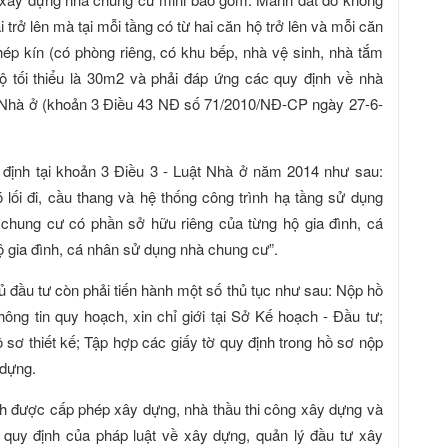
 trở lên mà tại mỗi tầng có từ hai căn hộ trở lên và mỗi căn
ép kín (có phòng riêng, có khu bếp, nhà vệ sinh, nhà tắm
ộ tối thiểu là 30m2 và phải đáp ứng các quy định về nhà
t Nhà ở (khoản 3 Điều 43 NĐ số 71/2010/NĐ-CP ngày 27-6-
định tại khoản 3 Điều 3 - Luật Nhà ở năm 2014 như sau:
ó lối đi, cầu thang và hệ thống công trình hạ tầng sử dụng
 chung cư có phần sở hữu riêng của từng hộ gia đình, cá
 gia đình, cá nhân sử dụng nhà chung cư”.
ủ đầu tư còn phải tiến hành một số thủ tục như sau: Nộp hồ
hông tin quy hoạch, xin chỉ giới tại Sở Kế hoạch - Đầu tư;
 sơ thiết kế; Tập hợp các giấy tờ quy định trong hồ sơ nộp
 dựng.
nh được cấp phép xây dựng, nhà thầu thi công xây dựng và
 quy định của pháp luật về xây dựng, quản lý đầu tư xây