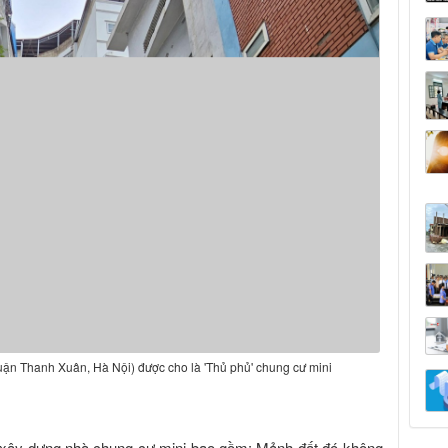
n Thanh Xuân, Hà Nội) được cho là 'Thủ phủ' chung cư mini
để xây dựng nhà chung cư mini bao gồm: Mảnh đất đó không