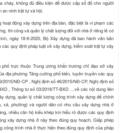
a cháy, không đủ điều kiện để được cấp sổ đỏ cho người
an ninh trật tự xã hội.
g hoạt động xây dựng trên địa bàn, đặc biệt là vi phạm các
g, thi công và quản lý chất lượng đối với nhà ở riêng lẻ có
ép kín, ngày 18-6-2020, Bộ Xây dựng đã ban hành văn bản
ác quy định pháp luật về xây dựng, kiểm soát trật tự xây
h phố trực thuộc Trung ương khẩn trương chỉ đạo sở xây
ủa địa phương Tăng cường phổ biến, tuyên truyền các quy
59/2015/NĐ-CP , Nghị định số 46/2015/NĐ-CP, Nghị định số
BXD , Thông tư số 03/2018/TT-BXD …về các nội dung liên
y dựng, quản lý chất lượng công trình xây dựng để chính
 xã, phường) và người dân có nhu cầu xây dựng nhà ở
 tầng, nhiều căn hộ kiểu khép kín hiểu rõ được các quy định
 động xây dựng nhà ở này theo đúng quy hoạch, Giấp phép
ng công trình nhà ở thực hiện theo đúng quy định của pháp