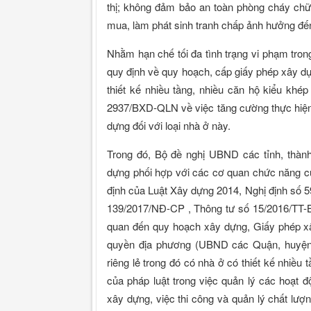
thị; không đảm bảo an toàn phòng cháy chữ
mua, làm phát sinh tranh chấp ảnh hưởng đến 
Nhằm hạn chế tối đa tình trạng vi phạm tron
quy định về quy hoạch, cấp giấy phép xây dựn
thiết kế nhiều tầng, nhiều căn hộ kiểu kh
2937/BXD-QLN về việc tăng cường thực hiện c
dựng đối với loại nhà ở này.
Trong đó, Bộ đề nghị UBND các tỉnh, thàn
dựng phối hợp với các cơ quan chức năng c
định của Luật Xây dựng 2014, Nghị định số 
139/2017/NĐ-CP , Thông tư số 15/2016/TT-
quan đến quy hoạch xây dựng, Giấy phép xâ
quyền địa phương (UBND các Quận, huyện,
riêng lẻ trong đó có nhà ở có thiết kế nhiều
của pháp luật trong việc quản lý các hoạt
xây dựng, việc thi công và quản lý chất lượ