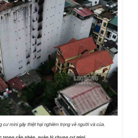
 cư mini gây thiệt hại nghiêm trọng về người và của.
 trong cấp phép, quản lý chung cư mini.