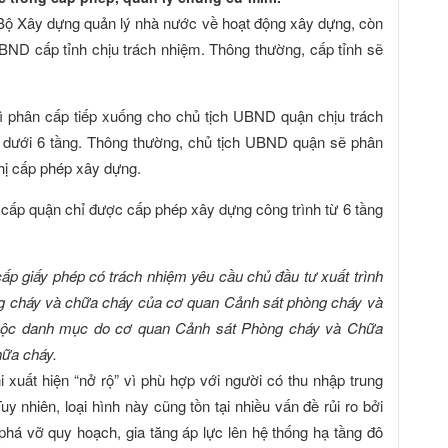
 Bộ Xây dựng quản lý nhà nước về hoạt động xây dựng, còn
ND cấp tỉnh chịu trách nhiệm. Thông thường, cấp tỉnh sẽ
hì phân cấp tiếp xuống cho chủ tịch UBND quận chịu trách
h dưới 6 tầng. Thông thường, chủ tịch UBND quận sẽ phân
hị cấp phép xây dựng.
cấp quận chỉ được cấp phép xây dựng công trình từ 6 tầng
ấp giấy phép có trách nhiệm yêu cầu chủ đầu tư xuất trình
ng cháy và chữa cháy của cơ quan Cảnh sát phòng cháy và
thuộc danh mục do cơ quan Cảnh sát Phòng cháy và Chữa
hữa cháy.
xuất hiện “nở rộ” vì phù hợp với người có thu nhập trung
uy nhiên, loại hình này cũng tồn tại nhiều vấn đề rủi ro bởi
 phá vỡ quy hoạch, gia tăng áp lực lên hệ thống hạ tầng đô