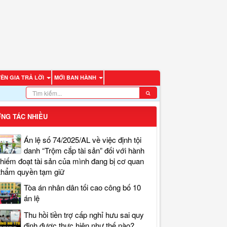
ÊN GIA TRẢ LỜI
MỚI BAN HÀNH
NG TÁC NHIỀU
Án lệ số 74/2025/AL về việc định tội
danh “Trộm cắp tài sản” đối với hành
chiếm đoạt tài sản của mình đang bị cơ quan
thẩm quyền tạm giữ
Tòa án nhân dân tối cao công bố 10
án lệ
Thu hồi tiền trợ cấp nghỉ hưu sai quy
định được thực hiện như thế nào?