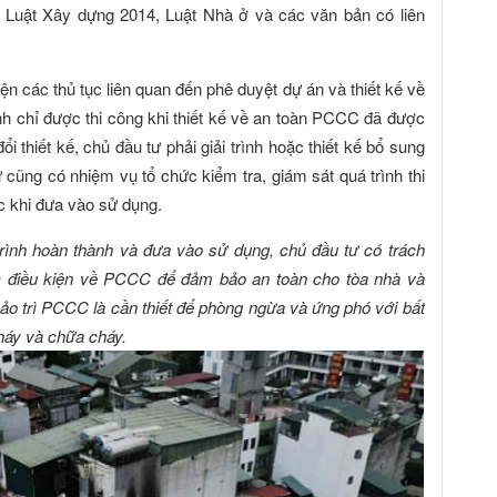
 Luật Xây dựng 2014, Luật Nhà ở và các văn bản có liên
ện các thủ tục liên quan đến phê duyệt dự án và thiết kế về
 chỉ được thi công khi thiết kế về an toàn PCCC đã được
ổi thiết kế, chủ đầu tư phải giải trình hoặc thiết kế bổ sung
ư cũng có nhiệm vụ tổ chức kiểm tra, giám sát quá trình thi
c khi đưa vào sử dụng.
trình hoàn thành và đưa vào sử dụng, chủ đầu tư c
ó trách
ác điều kiện về PCCC để đảm bảo an toàn cho tòa nhà và
ảo trì PCCC là cần thiết để phòng ngừa và ứng phó với bất
háy và chữa cháy.