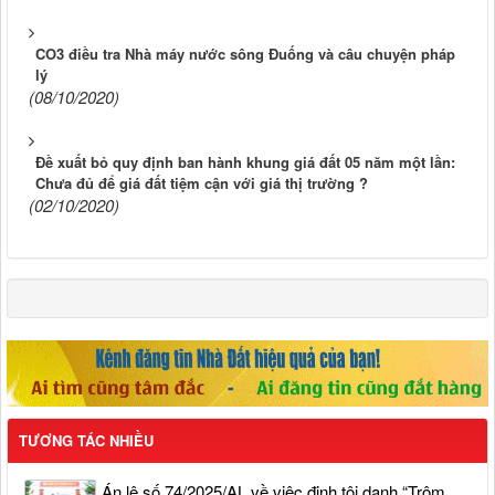
CO3 điều tra Nhà máy nước sông Đuống và câu chuyện pháp
lý
(08/10/2020)
Đề xuất bỏ quy định ban hành khung giá đất 05 năm một lần:
Chưa đủ để giá đất tiệm cận với giá thị trường ?
(02/10/2020)
TƯƠNG TÁC NHIỀU
Án lệ số 74/2025/AL về việc định tội danh “Trộm