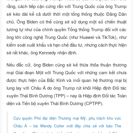
rằng, cách tiếp cận cứng rắn với Trung Quốc của ông Trump
sẽ kéo dài kể cả dưới thời một tổng thống thuộc Đảng Dân
chủ. Ông Biden có thể cũng sẽ sử dụng một số chiến thuật
tương tự như của chính quyền Tổng thống Trump đối với các
ông lớn công nghệ Trung Quốc (như Huawei và TikTok), như
kiểm soát xuất khẩu và hạn chế đầu tư, nhưng cách thực hiện
sẽ rất khác, ông Kennedy nhận định.
Nếu đắc cử, ông Biden cũng sẽ kế thừa thỏa thuận thương
mại Giai đoạn Một với Trung Quốc với những cam kết chưa
được thực hiện của Bắc Kinh và mối quan hệ thương mại bị
lung lay với Châu Á do ông Trump rút khỏi Hiệp định Đối tác
xuyên Thái Bình Dương (TPP) – nay là Hiệp định Đối tác Toàn
diện và Tiến bộ xuyên Thái Bình Dương (CPTPP).
Cựu quyền Phó đại diện Thương mại Mỹ, phụ trách khu vực
Châu Á – bà Wendy Cutler mới đây chia sẻ với báo The