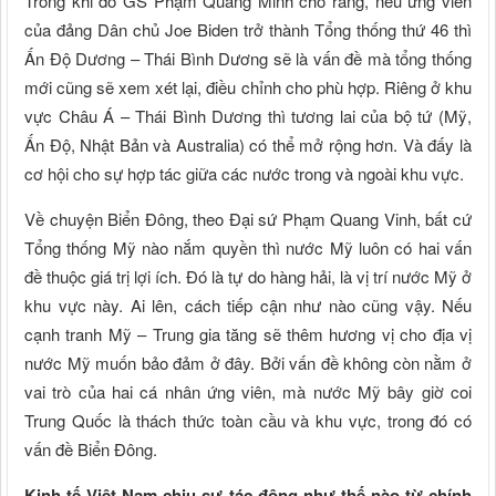
Trong khi đó GS Phạm Quang Minh cho rằng, nếu ứng viên
của đảng Dân chủ Joe Biden trở thành Tổng thống thứ 46 thì
Ấn Độ Dương – Thái Bình Dương sẽ là vấn đề mà tổng thống
mới cũng sẽ xem xét lại, điều chỉnh cho phù hợp. Riêng ở khu
vực Châu Á – Thái Bình Dương thì tương lai của bộ tứ (Mỹ,
Ấn Độ, Nhật Bản và Australia) có thể mở rộng hơn. Và đấy là
cơ hội cho sự hợp tác giữa các nước trong và ngoài khu vực.
Về chuyện Biển Đông, theo Đại sứ Phạm Quang Vinh, bất cứ
Tổng thống Mỹ nào nắm quyền thì nước Mỹ luôn có hai vấn
đề thuộc giá trị lợi ích. Đó là tự do hàng hải, là vị trí nước Mỹ ở
khu vực này. Ai lên, cách tiếp cận như nào cũng vậy. Nếu
cạnh tranh Mỹ – Trung gia tăng sẽ thêm hương vị cho địa vị
nước Mỹ muốn bảo đảm ở đây. Bởi vấn đề không còn nằm ở
vai trò của hai cá nhân ứng viên, mà nước Mỹ bây giờ coi
Trung Quốc là thách thức toàn cầu và khu vực, trong đó có
vấn đề Biển Đông.
Kinh tế Việt Nam chịu sự tác động như thế nào từ chính