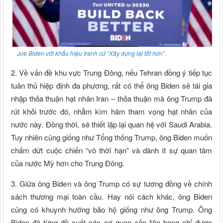
Joe Biden với khẩu hiệu tranh cử “Xây dựng lại tốt hơn”.
2. Về vấn đề khu vực Trung Đông, nếu Tehran đồng ý tiếp tục
tuân thủ hiệp định đa phương, rất có thể ông Biden sẽ tái gia
nhập thỏa thuận hạt nhân Iran – thỏa thuận mà ông Trump đã
rút khỏi trước đó, nhằm kìm hãm tham vọng hạt nhân của
nước này. Đồng thời, sẽ thiết lập lại quan hệ với Saudi Arabia.
Tuy nhiên cũng giống như Tổng thống Trump, ông Biden muốn
chấm dứt cuộc chiến “vô thời hạn” và dành ít sự quan tâm
của nước Mỹ hơn cho Trung Đông.
3. Giữa ông Biden và ông Trump có sự tương đồng về chính
sách thương mại toàn cầu. Hay nói cách khác, ông Biden
cũng có khuynh hướng bảo hộ giống như ông Trump. Ông
Biden đã từng đề xuất các cơ quan cấp liên bang chỉ được