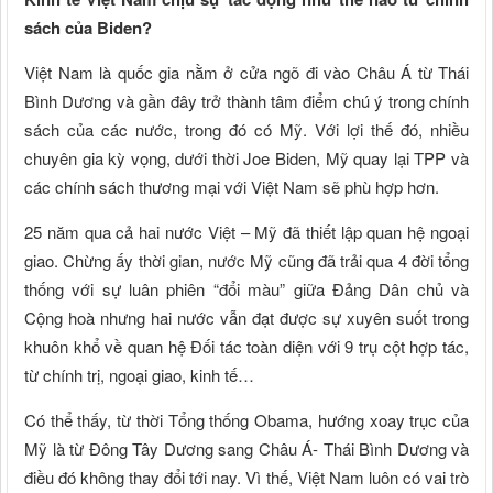
sách của Biden?
Việt Nam là quốc gia nằm ở cửa ngõ đi vào Châu Á từ Thái
Bình Dương và gần đây trở thành tâm điểm chú ý trong chính
sách của các nước, trong đó có Mỹ. Với lợi thế đó, nhiều
chuyên gia kỳ vọng, dưới thời Joe Biden, Mỹ quay lại TPP và
các chính sách thương mại với Việt Nam sẽ phù hợp hơn.
25 năm qua cả hai nước Việt – Mỹ đã thiết lập quan hệ ngoại
giao. Chừng ấy thời gian, nước Mỹ cũng đã trải qua 4 đời tổng
thống với sự luân phiên “đổi màu” giữa Đảng Dân chủ và
Cộng hoà nhưng hai nước vẫn đạt được sự xuyên suốt trong
khuôn khổ về quan hệ Đối tác toàn diện với 9 trụ cột hợp tác,
từ chính trị, ngoại giao, kinh tế…
Có thể thấy, từ thời Tổng thống Obama, hướng xoay trục của
Mỹ là từ Đông Tây Dương sang Châu Á- Thái Bình Dương và
điều đó không thay đổi tới nay. Vì thế, Việt Nam luôn có vai trò