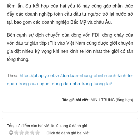
tiềm ẩn. Sự kết hợp của hai yếu tố này cũng góp phần thúc
đẩy các doanh nghiệp toàn cầu đầu tư ngược trở lại nước sở
tại, bao gồm các doanh nghiệp Bắc Mỹ và châu Âu.
Bên cạnh sự dịch chuyển của dòng vốn FDI, dòng chảy của
vốn đầu tư gián tiếp (FII) vào Việt Nam cũng được giới chuyên
gia đặt nhiều kỳ vọng khi nền kinh tế lớn nhất thế giới có tân
tổng thống.
Theo
: https://phaply.net.vn/du-doan-nhung-chinh-sach-kinh-te-
quan-trong-cua-nguoi-dung-dau-nha-trang-tuong-lai/
Tác giả bài viết:
MINH TRUNG (tổng hợp)
Tổng số điểm của bài viết là: 0 trong 0 đánh giá
Click để đánh giá bài viết