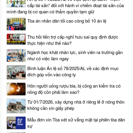
cắp tài sản” đối với hành vi chiếm đoạt tài sản của
mình đang bị cơ quan có thẩm quyền tạm giữ
Tòa án nhân dân tối cao công bố 10 án lệ
Thu hồi tiền trợ cấp nghỉ hưu sai quy định được
thực hiện như thế nào?
Ngành học khát nhân lực, sinh viên ra trường gần
như có việc làm ngay
Bình luận Án lệ số 78/2025/AL về xác định mục
đích góp vốn vào công ty
Hôn người uống rượu bia, bị công an kiểm tra có
nồng độ cồn phải làm sao?
Từ 01/7/2026, xây dựng nhà ở riêng lẻ ở nông thôn
không cần xin giấy phép
Mẫu đơn xin Tòa xét xử vắng mặt tại phiên tòa dân
sự