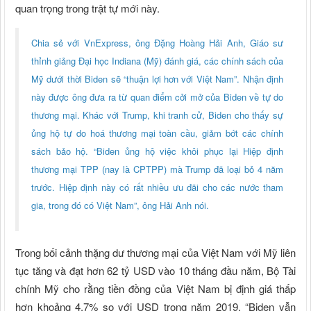
quan trọng trong trật tự mới này.
Chia sẻ với VnExpress, ông Đặng Hoàng Hải Anh, Giáo sư
thỉnh giảng Đại học Indiana (Mỹ) đánh giá, các chính sách của
Mỹ dưới thời Biden sẽ “thuận lợi hơn với Việt Nam”. Nhận định
này được ông đưa ra từ quan điểm cởi mở của Biden về tự do
thương mại. Khác với Trump, khi tranh cử, Biden cho thấy sự
ủng hộ tự do hoá thương mại toàn cầu, giảm bớt các chính
sách bảo hộ. “Biden ủng hộ việc khôi phục lại Hiệp định
thương mại TPP (nay là CPTPP) mà Trump đã loại bỏ 4 năm
trước. Hiệp định này có rất nhiều ưu đãi cho các nước tham
gia, trong đó có Việt Nam”, ông Hải Anh nói.
Trong bối cảnh thặng dư thương mại của Việt Nam với Mỹ liên
tục tăng và đạt hơn 62 tỷ USD vào 10 tháng đầu năm, Bộ Tài
chính Mỹ cho rằng tiền đồng của Việt Nam bị định giá thấp
hơn khoảng 4,7% so với USD trong năm 2019. “Biden vẫn