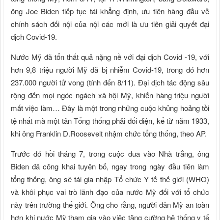
ông Joe Biden tiếp tục tái khẳng định, ưu tiên hàng đầu về
chính sách đối nội của nội các mới là ưu tiên giải quyết đại
dịch Covid-19.
Nước Mỹ đã tổn thất quả nặng nề với đại dịch Covid -19, với
hơn 9,8 triệu người Mỹ đã bị nhiễm Covid-19, trong đó hơn
237.000 người tử vong (tính đến 8/11). Đại dịch tác động sâu
rộng đến mọi ngóc ngách xã hội Mỹ, khiến hàng triệu người
mất việc làm… Đây là một trong những cuộc khủng hoảng tồi
tệ nhất mà một tân Tổng thống phải đối diện, kể từ năm 1933,
khi ông Franklin D.Roosevelt nhậm chức tổng thống, theo AP.
Trước đó hồi tháng 7, trong cuộc đua vào Nhà trắng, ông
Biden đã công khai tuyên bố, ngay trong ngày đầu tiên làm
tổng thống, ông sẽ tái gia nhập Tổ chức Y tế thế giới (WHO)
và khôi phục vai trò lãnh đạo của nước Mỹ đối với tổ chức
này trên trường thế giới. Ông cho rằng, người dân Mỹ an toàn
hơn khi nước Mỹ tham gia vào việc tăng cường hệ thống y tế