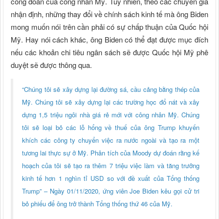
công đoàn của công nhân Mỹ. Tuy nhiên, theo các chuyên gia
nhận định, những thay đổi về chính sách kinh tế mà ông Biden
mong muốn nói trên cần phải có sự chấp thuận của Quốc hội
Mỹ. Hay nói cách khác, ông Biden có thể đạt được mục đích
nếu các khoản chi tiêu ngân sách sẽ được Quốc hội Mỹ phê
duyệt sẽ được thông qua.
“Chúng tôi sẽ xây dựng lại đường sá, cầu cảng bằng thép của
Mỹ. Chúng tôi sẽ xây dựng lại các trường học đổ nát và xây
dựng 1,5 triệu ngôi nhà giá rẻ mới với công nhân Mỹ. Chúng
tôi sẽ loại bỏ các lỗ hổng về thuế của ông Trump khuyến
khích các công ty chuyển việc ra nước ngoài và tạo ra một
tương lai thực sự ở Mỹ. Phân tích của Moody dự đoán rằng kế
hoạch của tôi sẽ tạo ra thêm 7 triệu việc làm và tăng trưởng
kinh tế hơn 1 nghìn tỉ USD so với đề xuất của Tổng thống
Trump” – Ngày 01/11/2020, ứng viên Joe Biden kêu gọi cử tri
bỏ phiếu để ông trở thành Tổng thống thứ 46 của Mỹ.