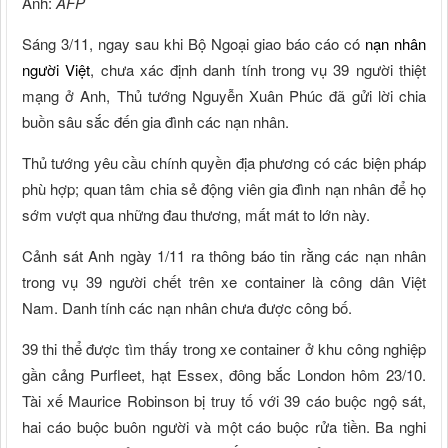
Ảnh:
AFP
Sáng 3/11, ngay sau khi Bộ Ngoại giao báo cáo có
nạn nhân
người Việt
, chưa xác định danh tính trong vụ 39 người thiệt
mạng ở Anh, Thủ tướng Nguyễn Xuân Phúc đã gửi lời chia
buồn sâu sắc đến gia đình các nạn nhân.
Thủ tướng yêu cầu chính quyền địa phương có các biện pháp
phù hợp; quan tâm chia sẻ động viên gia đình nạn nhân để họ
sớm vượt qua những đau thương, mất mát to lớn này.
Cảnh sát Anh ngày 1/11 ra thông báo tin rằng các nạn nhân
trong vụ 39 người chết trên xe container là công dân Việt
Nam. Danh tính các nạn nhân chưa được công bố.
39 thi thể được tìm thấy trong xe container ở khu công nghiệp
gần cảng Purfleet, hạt Essex, đông bắc London hôm 23/10.
Tài xế Maurice Robinson bị truy tố với 39 cáo buộc ngộ sát,
hai cáo buộc buôn người và một cáo buộc rửa tiền. Ba nghi