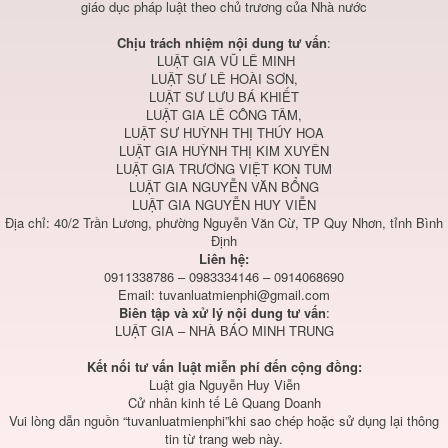
giáo dục pháp luật theo chủ trương của Nhà nước
Chịu trách nhiệm nội dung tư vấn
:
LUẬT GIA VŨ LÊ MINH
LUẬT SƯ LÊ HOÀI SƠN,
LUẬT SƯ LƯU BÁ KHIẾT
LUẬT GIA LÊ CÔNG TÂM,
LUẬT SƯ HUỲNH THỊ THÚY HOA
LUẬT GIA HUỲNH THỊ KIM XUYÊN
LUẬT GIA TRƯƠNG VIỆT KON TUM
LUẬT GIA NGUYỄN VĂN BỔNG
LUẬT GIA NGUYỄN HUY VIỄN
Địa chỉ: 40/2 Trần Lương, phường Nguyễn Văn Cừ, TP Quy Nhơn, tỉnh Bình
Định
Liên hệ:
0911338786 – 0983334146 – 0914068690
Email:
tuvanluatmienphi@gmail.com
Biên tập và xử lý nội dung tư vấn
:
LUẬT GIA – NHÀ BÁO MINH TRUNG
Kết nối tư vấn luật miễn phí đến cộng đồng:
Luật gia Nguyễn Huy Viễn
Cử nhân kinh tế Lê Quang Doanh
Vui lòng dẫn nguồn “tuvanluatmienphi”khi sao chép hoặc sử dụng lại thông
tin từ trang web này.