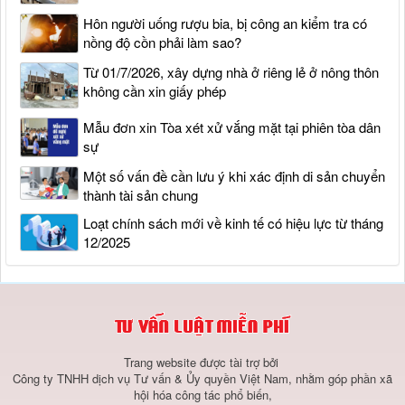
Hôn người uống rượu bia, bị công an kiểm tra có
nồng độ cồn phải làm sao?
Từ 01/7/2026, xây dựng nhà ở riêng lẻ ở nông thôn
không cần xin giấy phép
Mẫu đơn xin Tòa xét xử vắng mặt tại phiên tòa dân
sự
Một số vấn đề cần lưu ý khi xác định di sản chuyển
thành tài sản chung
Loạt chính sách mới về kinh tế có hiệu lực từ tháng
12/2025
Trang website được tài trợ bởi
Công ty TNHH dịch vụ Tư vấn & Ủy quyền Việt Nam, nhằm góp phần xã
hội hóa công tác phổ biến,