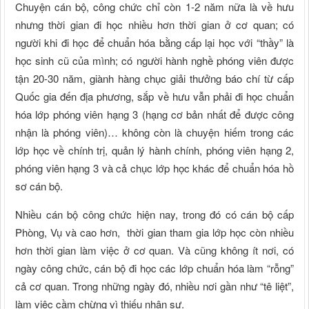
Chuyện cán bộ, công chức chỉ còn 1-2 năm nữa là về hưu
nhưng thời gian đi học nhiều hơn thời gian ở cơ quan; có
người khi đi học để chuẩn hóa bằng cấp lại học với “thầy” là
học sinh cũ của mình; có người hành nghề phóng viên được
tận 20-30 năm, giành hàng chục giải thưởng báo chí từ cấp
Quốc gia đến địa phương, sắp về hưu vẫn phải đi học chuẩn
hóa lớp phóng viên hạng 3 (hạng cơ bản nhất để được công
nhận là phóng viên)… không còn là chuyện hiếm trong các
lớp học về chính trị, quản lý hành chính, phóng viên hạng 2,
phóng viên hạng 3 và cả chục lớp học khác để chuẩn hóa hồ
sơ cán bộ.
Nhiều cán bộ công chức hiện nay, trong đó có cán bộ cấp
Phòng, Vụ và cao hơn, thời gian tham gia lớp học còn nhiều
hơn thời gian làm việc ở cơ quan. Và cũng không ít nơi, có
ngày công chức, cán bộ đi học các lớp chuẩn hóa làm “rỗng”
cả cơ quan. Trong những ngày đó, nhiều nơi gần như “tê liệt”,
làm việc cầm chừng vì thiếu nhân sự.