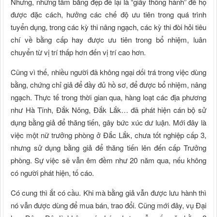
Nhưng, những tấm bằng đẹp đẽ lại là “giấy thông hành” để họ
được đặc cách, hưởng các chế độ ưu tiên trong quá trình
tuyển dụng, trong các kỳ thi nâng ngạch, các kỳ thi đòi hỏi tiêu
chí về bằng cấp hay được ưu tiên trong bổ nhiệm, luân
chuyển từ vị trí thấp hơn đến vị trí cao hơn.
Cũng vì thế, nhiều người đã không ngại dối trá trong việc dùng
bằng, chứng chỉ giả để đầy đủ hồ sơ, để được bổ nhiệm, nâng
ngạch. Thực tế trong thời gian qua, hàng loạt các địa phương
như Hà Tĩnh, Đắk Nông, Đắk Lắk… đã phát hiện cán bộ sử
dụng bằng giả để thăng tiến, gây bức xúc dư luận. Mới đây là
việc một nữ trưởng phòng ở Đắc Lắk, chưa tốt nghiệp cấp 3,
nhưng sử dụng bằng giả để thăng tiến lên đến cấp Trưởng
phòng. Sự việc sẽ vẫn êm đềm như 20 năm qua, nếu không
có người phát hiện, tố cáo.
Có cung thì ắt có cầu. Khi mà bằng giả vẫn được lưu hành thì
nó vẫn được dùng để mua bán, trao đổi. Cũng mới đây, vụ Đại