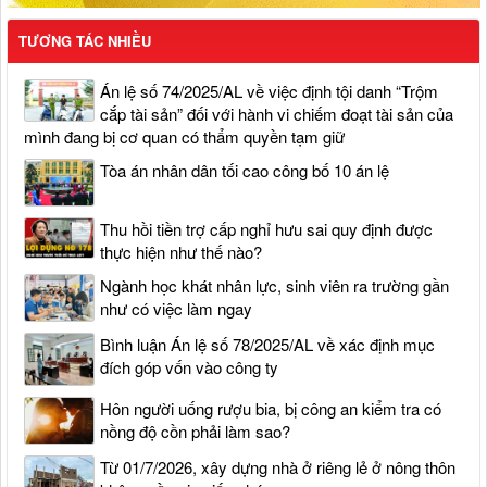
TƯƠNG TÁC NHIỀU
Án lệ số 74/2025/AL về việc định tội danh “Trộm
cắp tài sản” đối với hành vi chiếm đoạt tài sản của
mình đang bị cơ quan có thẩm quyền tạm giữ
Tòa án nhân dân tối cao công bố 10 án lệ
Thu hồi tiền trợ cấp nghỉ hưu sai quy định được
thực hiện như thế nào?
Ngành học khát nhân lực, sinh viên ra trường gần
như có việc làm ngay
Bình luận Án lệ số 78/2025/AL về xác định mục
đích góp vốn vào công ty
Hôn người uống rượu bia, bị công an kiểm tra có
nồng độ cồn phải làm sao?
Từ 01/7/2026, xây dựng nhà ở riêng lẻ ở nông thôn