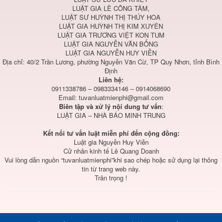
LUẬT GIA LÊ CÔNG TÂM,
LUẬT SƯ HUỲNH THỊ THÚY HOA
LUẬT GIA HUỲNH THỊ KIM XUYÊN
LUẬT GIA TRƯƠNG VIỆT KON TUM
LUẬT GIA NGUYỄN VĂN BỔNG
LUẬT GIA NGUYỄN HUY VIỄN
Địa chỉ: 40/2 Trần Lương, phường Nguyễn Văn Cừ, TP Quy Nhơn, tỉnh Bình
Định
Liên hệ:
0911338786 – 0983334146 – 0914068690
Email:
tuvanluatmienphi@gmail.com
Biên tập và xử lý nội dung tư vấn
:
LUẬT GIA – NHÀ BÁO MINH TRUNG
Kết nối tư vấn luật miễn phí đến cộng đồng:
Luật gia Nguyễn Huy Viễn
Cử nhân kinh tế Lê Quang Doanh
Vui lòng dẫn nguồn “tuvanluatmienphi”khi sao chép hoặc sử dụng lại thông
tin từ trang web này.
Trân trọng !