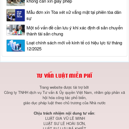
không cần xin giấy phép
Mẫu đơn xin Tòa xét xử vắng mặt tại phiên tòa dân
sự
Một số vấn đề cần lưu ý khi xác định di sản chuyển
thành tài sản chung
Loạt chính sách mới về kinh tế có hiệu lực từ tháng
12/2025
Trang website được tài trợ bởi
Công ty TNHH dịch vụ Tư vấn & Ủy quyền Việt Nam, nhằm góp phần xã
hội hóa công tác phổ biến,
giáo dục pháp luật theo chủ trương của Nhà nước
Chịu trách nhiệm nội dung tư vấn
:
LUẬT GIA VŨ LÊ MINH
LUẬT SƯ LÊ HOÀI SƠN,
LUẬT SƯ LƯU BÁ KHIẾT