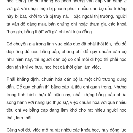
học Đông Đô dù không có phép nhưng vẫn cấp văn bằng 2
với giá vài chục triệu bị phanh phui, nhiều cán bộ của trường
này bị bắt, khởi tố và bị truy nã. Hoặc ngoài thị trường, người
ta vẫn dễ dàng mua bán chứng chỉ hoặc tham gia các khoá
“học giả, bằng thật” với giá chỉ vài triệu đồng.
Có chuyên gia trong lĩnh vực giáo dục đã phải thốt lên, nếu để
đáp ứng đủ các bằng cấp, chứng chỉ để quy chuẩn cán bộ
như hiện nay, thì người cán bộ đó chỉ mỗi đi học thì phải học
đến tận khi về hưu, học hết cả thời gian làm việc.
Phải khẳng định, chuẩn hóa cán bộ là một chủ trương đúng
đắn. Để quy chuẩn thì bằng cấp là tiêu chí quan trọng. Nhưng
trong tình hình thực tế hiện nay, chất lượng bằng cấp chưa
song hành với năng lực thực sự, việc chuẩn hóa với quá nhiều
tiêu chí về bằng cấp đang làm khó cho rất nhiều người học
thật, làm thật.
Cùng với đó, việc mở ra rất nhiều các khóa học, huy động lực