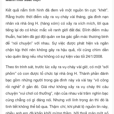
Kết quả nắm tình hình đã đem về một nguồn tin cực “khét”.
Rằng trước thời điểm xảy ra vụ cháy vài tháng, gia đình nạn
nhân và nhà ông H. (hàng xóm) có xảy ra xích mích, lời qua
tiếng lại do có khúc mắc về ranh giới đất đai. Đỉnh điểm mâu
thuẫn, hai bên đã gọi đội quân xe ba gác gắn mác thương binh
để “nói chuyện” với nhau. Sự việc được phát hiện và ngăn
chặn kịp thời nên không gây ra hậu quả, rồi cũng chìm dần
vào quên lãng nếu như không có sự kiện vào tối 24/1/2008.
Theo tin trinh sát, trước lúc xảy ra vụ cháy vài giờ, có một “sới
phỏm” cò con được tổ chức tại nhà ông H. Thành phần đánh
bạc gồm những người trong gia đình này và vài tay “vô công
rồi nghề” ở gần đó. Giá như không xảy ra vụ cháy thì câu
chuyện “vui chơi có thưởng”, nặn của nhau vài trăm nghìn bạc
cũng chẳng có gì đáng nói. Nhưng với lính trọng án thì đó là
tình tiết không thể bỏ qua. Thậm chí, khi phát lộ nguồn tin này,
nhiều anh em đã khấp khởi mừng thầm, bởi thoả mãn một số