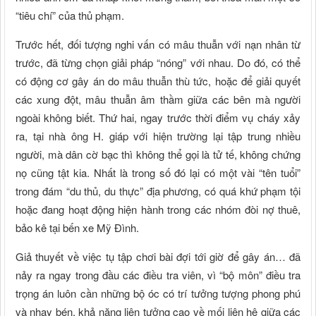
“tiêu chí” của thủ phạm.
Trước hết, đối tượng nghi vấn có mâu thuẫn với nạn nhân từ
trước, đã từng chọn giải pháp “nóng” với nhau. Do đó, có thể
có động cơ gây án do mâu thuẫn thù tức, hoặc để giải quyết
các xung đột, mâu thuẫn âm thầm giữa các bên mà người
ngoài không biết. Thứ hai, ngay trước thời điểm vụ cháy xảy
ra, tại nhà ông H. giáp với hiện trường lại tập trung nhiều
người, mà dân cờ bạc thì không thể gọi là tử tế, không chứng
nọ cũng tật kia. Nhất là trong số đó lại có một vài “tên tuổi”
trong đám “du thủ, du thực” địa phương, có quá khứ phạm tội
hoặc đang hoạt động hiện hành trong các nhóm đòi nợ thuê,
bảo kê tại bến xe Mỹ Đình.
Giả thuyết về việc tụ tập chơi bài đợi tới giờ để gây án… đã
nảy ra ngay trong đầu các điều tra viên, vì “bộ môn” điều tra
trọng án luôn cần những bộ óc có trí tưởng tượng phong phú
và nhạy bén, khả năng liên tưởng cao về mối liên hệ giữa các