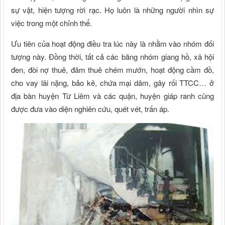
sự vật, hiện tượng rời rạc. Họ luôn là những người nhìn sự
việc trong một chỉnh thể.
Ưu tiên của hoạt động điều tra lúc này là nhằm vào nhóm đối
tượng này. Đồng thời, tất cả các băng nhóm giang hồ, xã hội
đen, đòi nợ thuê, đâm thuê chém mướn, hoạt động cầm đồ,
cho vay lãi nặng, bảo kê, chứa mại dâm, gây rối TTCC… ở
địa bàn huyện Từ Liêm và các quận, huyện giáp ranh cũng
được đưa vào diện nghiên cứu, quét vét, trấn áp.