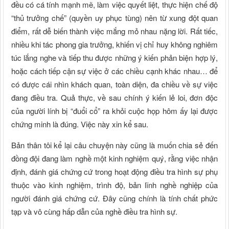
đều có cá tính mạnh mẽ, làm việc quyết liệt, thực hiện chế độ
“thủ trưởng chế” (quyền uy phục tùng) nên từ xung đột quan
điểm, rất dễ biến thành việc mắng mỏ nhau nặng lời. Rất tiếc,
nhiều khi tác phong gia trưởng, khiến vị chỉ huy không nghiêm
túc lắng nghe và tiếp thu được những ý kiến phản biện hợp lý,
hoặc cách tiếp cận sự việc ở các chiều cạnh khác nhau… để
có được cái nhìn khách quan, toàn diện, đa chiều về sự việc
đang điều tra. Quả thực, về sau chính ý kiến lẻ loi, đơn độc
của người lính bị “đuổi cổ” ra khỏi cuộc họp hôm ấy lại được
chứng minh là đúng. Việc này xin kể sau.
Bản thân tôi kể lại câu chuyện này cũng là muốn chia sẻ đến
đồng đội đang làm nghề một kinh nghiệm quý, rằng việc nhận
định, đánh giá chứng cứ trong hoạt động điều tra hình sự phụ
thuộc vào kinh nghiệm, trình độ, bản lĩnh nghề nghiệp của
người đánh giá chứng cứ. Đây cũng chính là tính chất phức
tạp và vô cùng hấp dẫn của nghề điều tra hình sự.