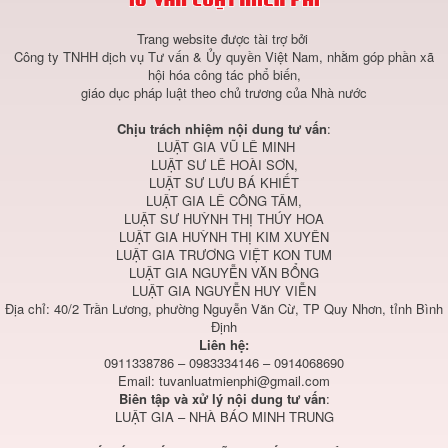
Trang website được tài trợ bởi
Công ty TNHH dịch vụ Tư vấn & Ủy quyền Việt Nam, nhằm góp phần xã
hội hóa công tác phổ biến,
giáo dục pháp luật theo chủ trương của Nhà nước
Chịu trách nhiệm nội dung tư vấn
:
LUẬT GIA VŨ LÊ MINH
LUẬT SƯ LÊ HOÀI SƠN,
LUẬT SƯ LƯU BÁ KHIẾT
LUẬT GIA LÊ CÔNG TÂM,
LUẬT SƯ HUỲNH THỊ THÚY HOA
LUẬT GIA HUỲNH THỊ KIM XUYÊN
LUẬT GIA TRƯƠNG VIỆT KON TUM
LUẬT GIA NGUYỄN VĂN BỔNG
LUẬT GIA NGUYỄN HUY VIỄN
Địa chỉ: 40/2 Trần Lương, phường Nguyễn Văn Cừ, TP Quy Nhơn, tỉnh Bình
Định
Liên hệ:
0911338786 – 0983334146 – 0914068690
Email:
tuvanluatmienphi@gmail.com
Biên tập và xử lý nội dung tư vấn
:
LUẬT GIA – NHÀ BÁO MINH TRUNG