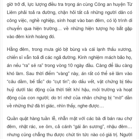
giờ trở đi, lực lượng điều tra trọng án cùng Công an huyện Từ
Liêm phải toả ra đường, chặn hỏi tất cả những người dân có
công việc, nghề nghiệp, sinh hoạt vào ban đêm, có lộ trình di
chuyển qua hiện trường… về những hiện tượng họ bắt gặp
vào đêm kinh hoàng đó.
Hằng đêm, trong mưa gió bịt bùng và cái lạnh thấu xương,
chiến sĩ vẫn toả đi các ngả đường. Kinh nghiệm mách bảo họ,
án nếu “ra” sẽ ra” trong vòng 10 ngày đầu. Càng để lâu càng
khó làm. Sau thời điểm “vàng” này, án rất có thể sẽ lâm vào
“câu dầm, bế tắc” do “cụt tin”; do dấu vết, vật chứng bị tiêu
huỷ dưới tác động của thời tiết khí hậu, môi trường và hoạt
động của con người; do trí nhớ của nhân chứng bị “mờ” dần
về những thứ đã tri giác, nhìn thấy, nghe được…
Quần quật hàng tuần lễ, nhẵn mặt với các bà đi bán rau chợ
đêm, nhặt rác, xe ôm, cả cánh “gái ăn sương”, nhậu đêm…
nhưng cũng chẳng thu được chút tin tức nào có giá trị. Người