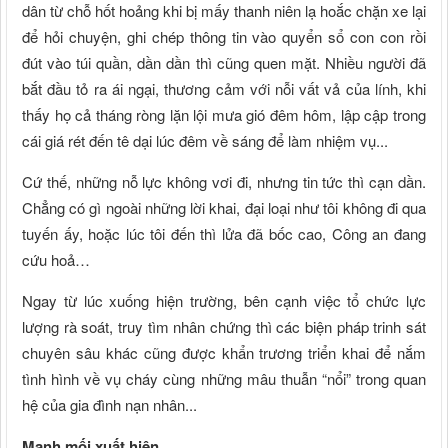
dân từ chỗ hốt hoảng khi bị mấy thanh niên lạ hoắc chặn xe lại
để hỏi chuyện, ghi chép thông tin vào quyển sổ con con rồi
đút vào túi quần, dần dần thì cũng quen mặt. Nhiều người đã
bắt đầu tỏ ra ái ngại, thương cảm với nỗi vất vả của lính, khi
thấy họ cả tháng ròng lặn lội mưa gió đêm hôm, lập cập trong
cái giá rét đến tê dại lúc đêm về sáng để làm nhiệm vụ...
Cứ thế, những nỗ lực không vơi đi, nhưng tin tức thì cạn dần.
Chẳng có gì ngoài những lời khai, đại loại như tôi không đi qua
tuyến ấy, hoặc lúc tôi đến thì lửa đã bốc cao, Công an đang
cứu hoả…
Ngay từ lúc xuống hiện trường, bên cạnh việc tổ chức lực
lượng rà soát, truy tìm nhân chứng thì các biện pháp trinh sát
chuyên sâu khác cũng được khẩn trương triển khai để nắm
tình hình về vụ cháy cùng những mâu thuẫn “nổi” trong quan
hệ của gia đình nạn nhân...
Manh mối xuất hiện