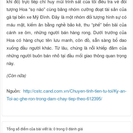
khi đó) trực tiếp chỉ huy mũi trinh sát của tôi điều tra về đối
tượng Hoa “sọ não” cùng băng nhóm cưỡng đoạt tài sản của
gã tại bến xe Mỹ Đình. Đây là một nhóm đối tượng hình sự có
máu mặt, kiếm ăn bằng nghề bảo kê, thu “phế” bến bãi của
cánh xe ôm, những người bán hàng rong. Dưới trướng của
Hoa có hàng chục tên lưu manh, côn đồ, sẵn sàng bổ dao
xuống đầu người khác. Từ lâu, chúng là nỗi khiếp đảm của
những người buôn bán nhỏ tại đầu mối giao thông quan trọng
này.
(Còn nữa)
Nguồn:
http://cstc.cand.com.vn/Chuyen-tinh-tien-tu-toi/Ky-an-
Toi-ac-ghe-ron-trong-dam-chay-tiep-theo-612395/
Tổng số điểm của bài viết là: 0 trong 0 đánh giá