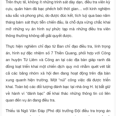
Trên thực tế, không ít những trinh sát dày dạn, điều tra viên kỳ
cựu, quân hàm đã bạc phếch bởi thời gian… với kinh nghiệm
sâu sắc và phong phú, do được đúc kết, tích luỹ qua bao năm
tháng bám sát thực tiễn chiến đấu, là chỗ dựa vững chắc khai
mở những vụ án hình sự phức tạp mà những điều tra viên
thông thường không dễ giải quyết được.
Thực hiện nghiêm chỉ đạo từ Ban chỉ đạo điều tra, lính trọng
án, hình sự đặc nhiệm số 7 Thiền Quang, phối hợp với Công
an huyện Từ Liêm và Công an tại các địa bàn giáp ranh đã
đồng loạt triển khai một chiến dịch quy mô nhằm quét vét tất
cả các băng nhóm xã hội đen đang hoạt động trên địa bàn
xung quanh hiện trường. Một “núi” công việc đã được triển
khai. Toàn bộ các đối tượng đánh bạc tại nhà ông H. bị bắt giữ
về hành vi “đánh bạc” để khai thác những thông tin có liên
quan đến vụ án đang điều tra.
Thiếu tá Ngô Văn Đáp (Phó đội trưởng Đội điều tra trọng án