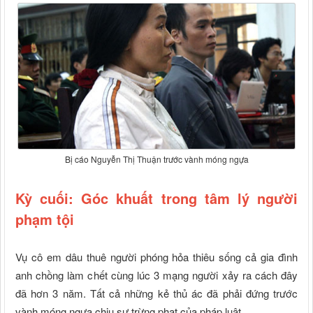
Bị cáo Nguyễn Thị Thuận trước vành móng ngựa
Kỳ cuối: Góc khuất trong tâm lý người
phạm tội
Vụ cô em dâu thuê người phóng hỏa thiêu sống cả gia đình
anh chồng làm chết cùng lúc 3 mạng người xảy ra cách đây
đã hơn 3 năm. Tất cả những kẻ thủ ác đã phải đứng trước
vành móng ngựa chịu sự trừng phạt của pháp luật...