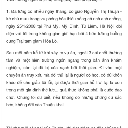
1. Đã từng có nhiều ngày tháng, cô giáo Nguyễn Thị Thuận -
kẻ chủ mưu trong vụ phóng hỏa thiêu sống cả nhà anh chồng,
ngày 25/1/2008 tại Phú Mỹ, Mỹ Đình, Từ Liêm, Hà Nội, đối
diện với tôi trong không gian giới hạn bởi 4 bức tường buồng
cung Trại tạm giam Hỏa Lò.
Sau một năm kể từ khi xảy ra vụ án, ngoài 3 cái chết thương
tâm và một hiện trường ngổn ngang trong bản ảnh khám
nghiệm, còn lại đã bị xóa sạch bởi thời gian. Đi vào một
chuyên án truy xét, mà đối thủ lại là người có học, có đủ khôn
khéo để che giấu tội lỗi, lại được thời gian hỗ trợ, lại là con
trong một gia đình thế lực... quả thực không phải là cuộc dạo
chơi. Chúng tôi dư biết, nếu không có những chứng cứ sắc
bén, không đời nào Thuận khai.
Tôi nhớ mãi câu nói của Thuận, khi đưa thị ra xe đặc chủng về