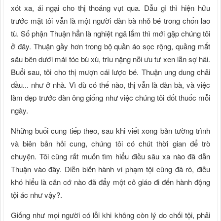
xót xa, ái ngại cho thị thoáng vụt qua. Dẫu gì thì hiện hữu
trước mặt tôi vẫn là một người đàn bà nhỏ bé trong chốn lao
tù. Số phận Thuận hẳn là nghiệt ngã lắm thì mới gặp chúng tôi
ở đây. Thuận gầy hơn trong bộ quần áo sọc rộng, quầng mắt
sâu bên dưới mái tóc bù xù, trĩu nặng nỗi ưu tư xen lẫn sợ hãi.
Buổi sau, tôi cho thị mượn cái lược bé. Thuận ung dung chải
đầu... như ở nhà. Vì dù có thế nào, thị vẫn là đàn bà, và việc
làm đẹp trước đàn ông giống như việc chúng tôi đốt thuốc mỗi
ngày.
Những buổi cung tiếp theo, sau khi viết xong bản tường trình
và biên bản hỏi cung, chúng tôi có chút thời gian để trò
chuyện. Tôi cũng rất muốn tìm hiểu điều sâu xa nào đã dẫn
Thuận vào đây. Diễn biến hành vi phạm tội cũng đã rõ, điều
khó hiểu là căn cớ nào đã đẩy một cô giáo đi đến hành động
tội ác như vậy?.
Giống như mọi người có lỗi khi không còn lý do chối tội, phải