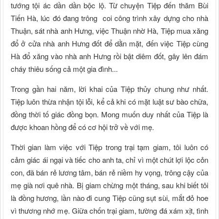
tướng tội ác dần dần bộc lộ. Từ chuyện Tiệp đến thăm Bùi
Tiến Hà, lúc đó đang trông coi công trình xây dựng cho nhà
Thuận, sát nhà anh Hưng, việc Thuận nhờ Hà, Tiệp mua xăng
đổ ở cửa nhà anh Hưng đốt để dằn mặt, đến việc Tiệp cùng
Hà đổ xăng vào nhà anh Hưng rồi bật diêm đốt, gây lên đám
cháy thiêu sống cả một gia đình...
Trong gần hai năm, lời khai của Tiệp thủy chung như nhất.
Tiệp luôn thừa nhận tội lỗi, kể cả khi có mặt luật sư bào chữa,
đồng thời tố giác đồng bọn. Mong muốn duy nhất của Tiệp là
được khoan hồng để có cơ hội trở về với mẹ.
Thời gian làm việc với Tiệp trong trại tạm giam, tôi luôn có
cảm giác ái ngại và tiếc cho anh ta, chỉ vì một chút lợi lộc cỏn
con, đã bán rẻ lương tâm, bán rẻ niềm hy vọng, trông cậy của
mẹ già nơi quê nhà. Bị giam chừng một tháng, sau khi biết tôi
là đồng hương, lần nào đi cung Tiệp cũng sụt sùi, mắt đỏ hoe
vì thương nhớ mẹ. Giữa chốn trại giam, tường đá xám xịt, tình