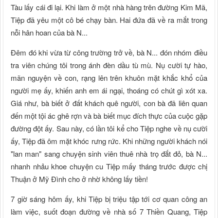
Tàu lấy cái đi lại. Khi làm ở một nhà hàng trên đường Kim Mã,
Tiệp đã yêu một cô bé chạy bàn. Hai đứa đã về ra mắt trong
nỗi hân hoan của bà N...
Đêm đó khi vừa từ công trường trở về, bà N... đón nhóm điều
tra viên chúng tôi trong ánh đèn dầu tù mù. Nụ cười tự hào,
mãn nguyện về con, rạng lên trên khuôn mặt khắc khổ của
người mẹ ấy, khiến anh em ái ngại, thoáng có chút gì xót xa.
Giá như, bà biết ở đất khách quê người, con bà đã liên quan
đến một tội ác ghê rợn và bà biết mục đích thực của cuộc gặp
đường đột ấy. Sau này, có lần tôi kể cho Tiệp nghe về nụ cười
ấy, Tiệp đã ôm mặt khóc rưng rức. Khi những người khách nói
"lan man" sang chuyện sinh viên thuê nhà trọ đắt đỏ, bà N...
nhanh nhảu khoe chuyện cu Tiệp mấy tháng trước được chị
Thuận ở Mỹ Đình cho ở nhờ không lấy tiền!
7 giờ sáng hôm ấy, khi Tiệp bị triệu tập tới cơ quan công an
làm việc, suốt đoạn đường về nhà số 7 Thiền Quang, Tiệp