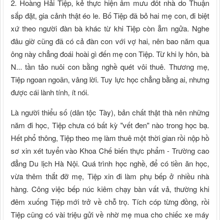
2. Hoàng Hải Tiệp, kẻ thực hiện âm mưu đốt nhà do Thuận
sắp đặt, gia cảnh thật éo le. Bố Tiệp đã bỏ hai mẹ con, đi biệt
xứ theo người đàn bà khác từ khi Tiệp còn ẵm ngửa. Nghe
đâu giờ cũng đã có cả đàn con với vợ hai, nên bao năm qua
ông này chẳng đoái hoài gì đến mẹ con Tiệp. Từ khi ly hôn, bà
N... tần tảo nuôi con bằng nghề quét vôi thuê. Thương mẹ,
Tiệp ngoan ngoãn, vâng lời. Tuy lực học chẳng bằng ai, nhưng
được cái lành tính, ít nói.
Là người thiểu số (dân tộc Tày), bản chất thật thà nên những
năm đi học, Tiệp chưa có bất kỳ "vết đen" nào trong học bạ.
Hết phổ thông, Tiệp theo mẹ làm thuê một thời gian rồi nộp hồ
sơ xin xét tuyển vào Khoa Chế biến thực phẩm - Trường cao
đẳng Du lịch Hà Nội. Quá trình học nghề, để có tiền ăn học,
vừa thêm thắt đỡ mẹ, Tiệp xin đi làm phụ bếp ở nhiều nhà
hàng. Công việc bếp núc kiêm chạy bàn vất vả, thường khi
đêm xuống Tiệp mới trở về chỗ trọ. Tích cóp từng đồng, rồi
Tiệp cũng có vài triệu gửi về nhờ mẹ mua cho chiếc xe máy