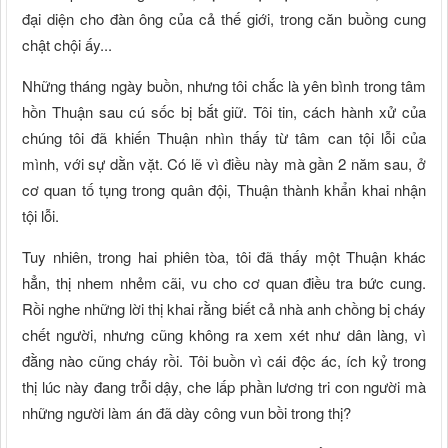
đại diện cho đàn ông của cả thế giới, trong căn buồng cung
chật chội ấy...
Những tháng ngày buồn, nhưng tôi chắc là yên bình trong tâm
hồn Thuận sau cú sốc bị bắt giữ. Tôi tin, cách hành xử của
chúng tôi đã khiến Thuận nhìn thấy từ tâm can tội lỗi của
mình, với sự dằn vặt. Có lẽ vì điều này mà gần 2 năm sau, ở
cơ quan tố tụng trong quân đội, Thuận thành khẩn khai nhận
tội lỗi.
Tuy nhiên, trong hai phiên tòa, tôi đã thấy một Thuận khác
hẳn, thị nhem nhẻm cãi, vu cho cơ quan điều tra bức cung.
Rồi nghe những lời thị khai rằng biết cả nhà anh chồng bị cháy
chết người, nhưng cũng không ra xem xét như dân làng, vì
đằng nào cũng cháy rồi. Tôi buồn vì cái độc ác, ích kỷ trong
thị lúc này đang trỗi dậy, che lấp phần lương tri con người mà
những người làm án đã dày công vun bồi trong thị?