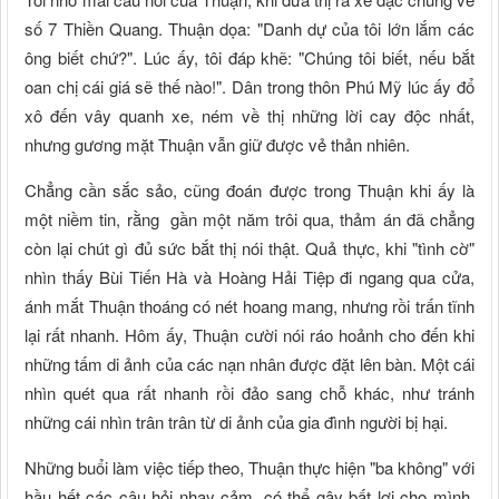
số 7 Thiền Quang. Thuận dọa: "Danh dự của tôi lớn lắm các
ông biết chứ?". Lúc ấy, tôi đáp khẽ: "Chúng tôi biết, nếu bắt
oan chị cái giá sẽ thế nào!". Dân trong thôn Phú Mỹ lúc ấy đổ
xô đến vây quanh xe, ném về thị những lời cay độc nhất,
nhưng gương mặt Thuận vẫn giữ được vẻ thản nhiên.
Chẳng cần sắc sảo, cũng đoán được trong Thuận khi ấy là
một niềm tin, rằng gần một năm trôi qua, thảm án đã chẳng
còn lại chút gì đủ sức bắt thị nói thật. Quả thực, khi "tình cờ"
nhìn thấy Bùi Tiến Hà và Hoàng Hải Tiệp đi ngang qua cửa,
ánh mắt Thuận thoáng có nét hoang mang, nhưng rồi trấn tĩnh
lại rất nhanh. Hôm ấy, Thuận cười nói ráo hoảnh cho đến khi
những tấm di ảnh của các nạn nhân được đặt lên bàn. Một cái
nhìn quét qua rất nhanh rồi đảo sang chỗ khác, như tránh
những cái nhìn trân trân từ di ảnh của gia đình người bị hại.
Những buổi làm việc tiếp theo, Thuận thực hiện "ba không" với
hầu hết các câu hỏi nhạy cảm, có thể gây bất lợi cho mình.