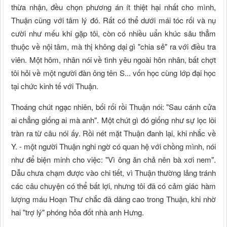
thừa nhận, đều chọn phương án ít thiệt hại nhất cho mình,
Thuận cũng với tâm lý đó. Rất có thể dưới mái tóc rối và nụ
cười như mếu khi gặp tôi, còn có nhiều uẩn khúc sâu thẳm
thuộc về nội tâm, mà thị không dại gì "chia sẻ" ra với điều tra
viên. Một hôm, nhân nói về tình yêu ngoài hôn nhân, bất chợt
tôi hỏi về một người đàn ông tên S... vốn học cùng lớp đại học
tại chức kinh tế với Thuận.
Thoáng chút ngạc nhiên, bối rối rồi Thuận nói: "Sau cánh cửa
ai chẳng giống ai mà anh". Một chút gì đó giống như sự lọc lõi
tràn ra từ câu nói ấy. Rồi nét mặt Thuận đanh lại, khi nhắc về
Y. - một người Thuận nghi ngờ có quan hệ với chồng mình, nói
như để biện minh cho việc: "Vì ông ăn chả nên bà xơi nem".
Dẫu chưa chạm được vào chi tiết, vì Thuận thường lảng tránh
các câu chuyện có thể bất lợi, nhưng tôi đã có cảm giác hàm
lượng máu Hoạn Thư chắc đã dâng cao trong Thuận, khi nhờ
hai "trợ lý" phóng hỏa đốt nhà anh Hưng.