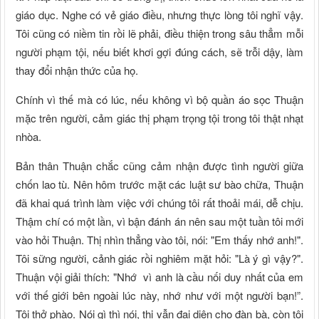
giáo dục. Nghe có vẻ giáo điều, nhưng thực lòng tôi nghĩ vậy.
Tôi cũng có niềm tin rồi lẽ phải, điều thiện trong sâu thẳm mỗi
người phạm tội, nếu biết khơi gợi đúng cách, sẽ trỗi dậy, làm
thay đổi nhận thức của họ.
Chính vì thế mà có lúc, nếu không vì bộ quần áo sọc Thuận
mặc trên người, cảm giác thị phạm trọng tội trong tôi thật nhạt
nhòa.
Bản thân Thuận chắc cũng cảm nhận được tình người giữa
chốn lao tù. Nên hôm trước mặt các luật sư bào chữa, Thuận
đã khai quá trình làm việc với chúng tôi rất thoải mái, dễ chịu.
Thậm chí có một lần, vì bận đánh án nên sau một tuần tôi mới
vào hỏi Thuận. Thị nhìn thẳng vào tôi, nói: "Em thấy nhớ anh!".
Tôi sững người, cảnh giác rồi nghiêm mặt hỏi: "Là ý gì vậy?".
Thuận vội giải thích: "Nhớ vì anh là cầu nối duy nhất của em
với thế giới bên ngoài lúc này, nhớ như với một người bạn!”.
Tôi thở phào. Nói gì thì nói, thị vẫn đại diện cho đàn bà, còn tôi