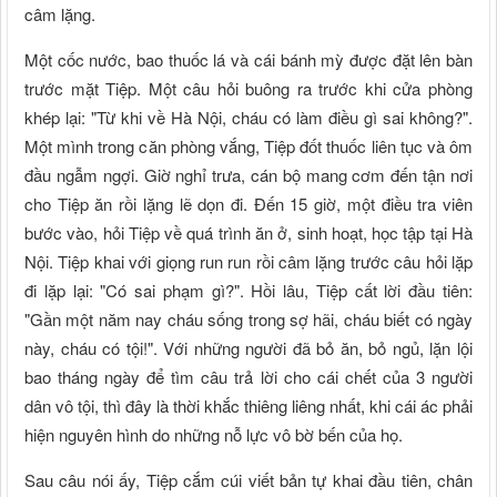
câm lặng.
Một cốc nước, bao thuốc lá và cái bánh mỳ được đặt lên bàn
trước mặt Tiệp. Một câu hỏi buông ra trước khi cửa phòng
khép lại: "Từ khi về Hà Nội, cháu có làm điều gì sai không?".
Một mình trong căn phòng vắng, Tiệp đốt thuốc liên tục và ôm
đầu ngẫm ngợi. Giờ nghỉ trưa, cán bộ mang cơm đến tận nơi
cho Tiệp ăn rồi lặng lẽ dọn đi. Đến 15 giờ, một điều tra viên
bước vào, hỏi Tiệp về quá trình ăn ở, sinh hoạt, học tập tại Hà
Nội. Tiệp khai với giọng run run rồi câm lặng trước câu hỏi lặp
đi lặp lại: "Có sai phạm gì?". Hồi lâu, Tiệp cất lời đầu tiên:
"Gần một năm nay cháu sống trong sợ hãi, cháu biết có ngày
này, cháu có tội!". Với những người đã bỏ ăn, bỏ ngủ, lặn lội
bao tháng ngày để tìm câu trả lời cho cái chết của 3 người
dân vô tội, thì đây là thời khắc thiêng liêng nhất, khi cái ác phải
hiện nguyên hình do những nỗ lực vô bờ bến của họ.
Sau câu nói ấy, Tiệp cắm cúi viết bản tự khai đầu tiên, chân