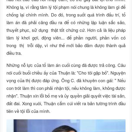
Không lạ, vì rằng tâm lý tội phạm nói chung là không làm gì để
chống lại chính mình. Do đó, trong suốt quá trình đấu trí, tổ
làm án đã phải căng đầu ra để có những lập luận sắc sảo,
thuyết phục, sử dụng thật tốt chứng cứ. Hơn cả là liệu pháp
tâm lý khơi gợi, động viên... để phần người, phần vốn có
trong thị trỗi dậy, vì như thế mới bảo đảm được thành quả
điều tra.
Những nỗ lực của tổ làm án cuối cùng đã được trả công. Câu
nói cuối buổi chiều ấy của Thuận là: "Cho tôi gặp bố". Nguyện
vọng của thị được đáp ứng. Ông C. đã khuyên con gái: " Nếu
con trót làm thì con phải nhận tội, nếu không làm, không được
nhận". Thuận xin lỗi bố mẹ và ủy quyền giải quyết việc tài sản,
đất đai. Xong xuôi, Thuận cắm cúi viết ra bản tường trình đầu
tiên về tội lỗi của mình.