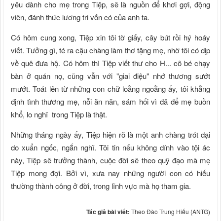
yêu dành cho mẹ trong Tiệp, sẽ là nguồn để khơi gợi, động
viên, đánh thức lương tri vốn có của anh ta.
Có hôm cung xong, Tiệp xin tôi tờ giấy, cây bút rồi hý hoáy
viết. Tưởng gì, té ra cậu chàng làm thơ tặng mẹ, nhờ tôi có dịp
về quê đưa hộ. Có hôm thì Tiệp viết thư cho H... cô bé chạy
bàn ở quán nọ, cũng vẫn với "giai điệu" nhớ thương sướt
mướt. Toát lên từ những con chữ loằng ngoằng ấy, tôi khẳng
định tình thương mẹ, nỗi ăn năn, sám hối vì đã để mẹ buồn
khổ, lo nghĩ trong Tiệp là thật.
Những tháng ngày ấy, Tiệp hiện rõ là một anh chàng trót dại
do xuẩn ngốc, ngắn nghĩ. Tôi tin nếu không dính vào tội ác
này, Tiệp sẽ trưởng thành, cuộc đời sẽ theo quỹ đạo mà mẹ
Tiệp mong đợi. Bởi vì, xưa nay những người con có hiếu
thường thành công ở đời, trong lĩnh vực mà họ tham gia.
Tác giả bài viết:
Theo Đào Trung Hiếu (ANTG)