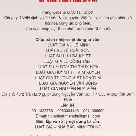
Trang website được tài trợ bởi
Công ty TNHH dịch vụ Tư vấn & Ủy quyền Việt Nam, nhằm góp phần xã
hội hóa công tác phổ biến,
giáo dục pháp luật theo chủ trương của Nhà nước
Chịu trách nhiệm nội dung tư vấn
:
LUẬT GIA VŨ LÊ MINH
LUẬT SƯ LÊ HOÀI SƠN,
LUẬT SƯ LƯU BÁ KHIẾT
LUẬT GIA LÊ CÔNG TÂM,
LUẬT SƯ HUỲNH THỊ THÚY HOA
LUẬT GIA HUỲNH THỊ KIM XUYÊN
LUẬT GIA TRƯƠNG VIỆT KON TUM
LUẬT GIA NGUYỄN VĂN BỔNG
LUẬT GIA NGUYỄN HUY VIỄN
Địa chỉ: 40/2 Trần Lương, phường Nguyễn Văn Cừ, TP Quy Nhơn, tỉnh Bình
Định
Liên hệ:
0911338786 – 0983334146 – 0914068690
Email:
tuvanluatmienphi@gmail.com
Biên tập và xử lý nội dung tư vấn
:
LUẬT GIA – NHÀ BÁO MINH TRUNG