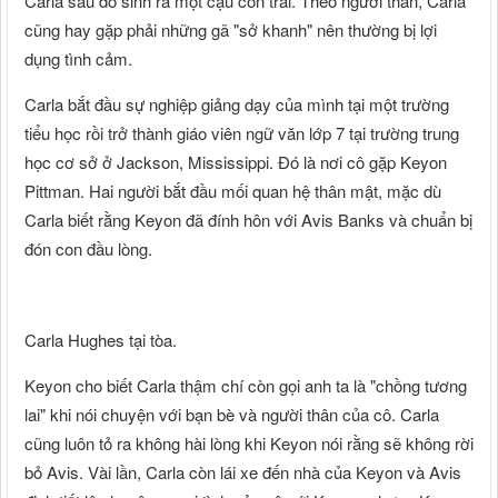
Carla sau đó sinh ra một cậu con trai. Theo người thân, Carla
cũng hay gặp phải những gã "sở khanh" nên thường bị lợi
dụng tình cảm.
Carla bắt đầu sự nghiệp giảng dạy của mình tại một trường
tiểu học rồi trở thành giáo viên ngữ văn lớp 7 tại trường trung
học cơ sở ở Jackson, Mississippi. Đó là nơi cô gặp Keyon
Pittman. Hai người bắt đầu mối quan hệ thân mật, mặc dù
Carla biết rằng Keyon đã đính hôn với Avis Banks và chuẩn bị
đón con đầu lòng.
Carla Hughes tại tòa.
Keyon cho biết Carla thậm chí còn gọi anh ta là "chồng tương
lai" khi nói chuyện với bạn bè và người thân của cô. Carla
cũng luôn tỏ ra không hài lòng khi Keyon nói rằng sẽ không rời
bỏ Avis. Vài lần, Carla còn lái xe đến nhà của Keyon và Avis