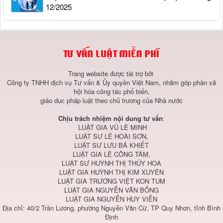
12/2025
Trang website được tài trợ bởi
Công ty TNHH dịch vụ Tư vấn & Ủy quyền Việt Nam, nhằm góp phần xã
hội hóa công tác phổ biến,
giáo dục pháp luật theo chủ trương của Nhà nước
Chịu trách nhiệm nội dung tư vấn
:
LUẬT GIA VŨ LÊ MINH
LUẬT SƯ LÊ HOÀI SƠN,
LUẬT SƯ LƯU BÁ KHIẾT
LUẬT GIA LÊ CÔNG TÂM,
LUẬT SƯ HUỲNH THỊ THÚY HOA
LUẬT GIA HUỲNH THỊ KIM XUYÊN
LUẬT GIA TRƯƠNG VIỆT KON TUM
LUẬT GIA NGUYỄN VĂN BỔNG
LUẬT GIA NGUYỄN HUY VIỄN
Địa chỉ: 40/2 Trần Lương, phường Nguyễn Văn Cừ, TP Quy Nhơn, tỉnh Bình
Định