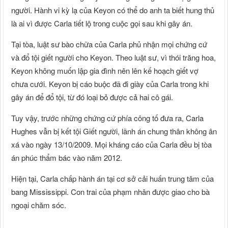
người. Hành vi kỳ lạ của Keyon có thể do anh ta biết hung thủ
là ai vì được Carla tiết lộ trong cuộc gọi sau khi gây án.
Tại tòa, luật sư bào chữa của Carla phủ nhận mọi chứng cứ
và đổ tội giết người cho Keyon. Theo luật sư, vì thói trăng hoa,
Keyon không muốn lập gia đình nên lên kế hoạch giết vợ
chưa cưới. Keyon bị cáo buộc đã đi giày của Carla trong khi
gây án để đổ tội, từ đó loại bỏ được cả hai cô gái.
Tuy vậy, trước những chứng cứ phía công tố đưa ra, Carla
Hughes vẫn bị kết tội Giết người, lãnh án chung thân không ân
xá vào ngày 13/10/2009. Mọi kháng cáo của Carla đều bị tòa
án phúc thẩm bác vào năm 2012.
Hiện tại, Carla chấp hành án tại cơ sở cải huấn trung tâm của
bang Mississippi. Con trai của phạm nhân được giao cho bà
ngoại chăm sóc.