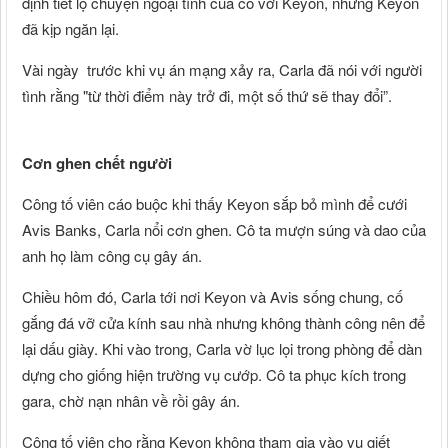
định tiết lộ chuyện ngoại tình của cô với Keyon, nhưng Keyon
đã kịp ngăn lại.
Vài ngày trước khi vụ án mạng xảy ra, Carla đã nói với người
tình rằng "từ thời điểm này trở đi, một số thứ sẽ thay đổi”.
Cơn ghen chết người
Công tố viên cáo buộc khi thấy Keyon sắp bỏ mình để cưới
Avis Banks, Carla nổi cơn ghen. Cô ta mượn súng và dao của
anh họ làm công cụ gây án.
Chiều hôm đó, Carla tới nơi Keyon và Avis sống chung, cố
gắng đá vỡ cửa kính sau nhà nhưng không thành công nên để
lại dấu giày. Khi vào trong, Carla vờ lục lọi trong phòng để dàn
dựng cho giống hiện trường vụ cướp. Cô ta phục kích trong
gara, chờ nạn nhân về rồi gây án.
Công tố viên cho rằng Keyon không tham gia vào vụ giết