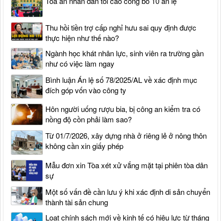
Tòa án nhân dân tối cao công bố 10 án lệ
Thu hồi tiền trợ cấp nghỉ hưu sai quy định được
thực hiện như thế nào?
Ngành học khát nhân lực, sinh viên ra trường gần
như có việc làm ngay
Bình luận Án lệ số 78/2025/AL về xác định mục
đích góp vốn vào công ty
Hôn người uống rượu bia, bị công an kiểm tra có
nồng độ cồn phải làm sao?
Từ 01/7/2026, xây dựng nhà ở riêng lẻ ở nông thôn
không cần xin giấy phép
Mẫu đơn xin Tòa xét xử vắng mặt tại phiên tòa dân
sự
Một số vấn đề cần lưu ý khi xác định di sản chuyển
thành tài sản chung
Loạt chính sách mới về kinh tế có hiệu lực từ tháng