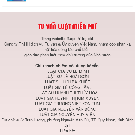
Trang website được tài trợ bởi
Công ty TNHH dịch vụ Tư vấn & Ủy quyền Việt Nam, nhằm góp phần xã
hội hóa công tác phổ biến,
giáo dục pháp luật theo chủ trương của Nhà nước
Chịu trách nhiệm nội dung tư vấn
:
LUẬT GIA VŨ LÊ MINH
LUẬT SƯ LÊ HOÀI SƠN,
LUẬT SƯ LƯU BÁ KHIẾT
LUẬT GIA LÊ CÔNG TÂM,
LUẬT SƯ HUỲNH THỊ THÚY HOA
LUẬT GIA HUỲNH THỊ KIM XUYÊN
LUẬT GIA TRƯƠNG VIỆT KON TUM
LUẬT GIA NGUYỄN VĂN BỔNG
LUẬT GIA NGUYỄN HUY VIỄN
Địa chỉ: 40/2 Trần Lương, phường Nguyễn Văn Cừ, TP Quy Nhơn, tỉnh Bình
Định
Liên hệ: