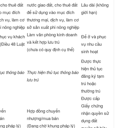
 cho thuê đất
nước giao đất, cho thuê đất
Lâu dài (không
o mục đích
để sử dụng vào mục đích
giới hạn)
ch vụ, làm cơ
thương mại, dịch vụ, làm cơ
i nông nghiệp
sở sản xuất phi nông nghiệp
Làm văn phòng kinh doanh
phục vụ khách
Để ở và phục
và kết hợp lưu trú
ú (Điều 48 Luật
vụ nhu cầu
(chưa có quy định cụ thể)
sinh hoạt
Được thực
hiện thủ tục
tục
thông báo
Thực hiện thủ tục
thông báo
đăng ký tạm
lưu trú
trú hoặc
thường trú
Được cấp
Giấy chứng
yển
Hợp đồng chuyển
nhận quyền sử
án
nhượng/mua bán
dụng đất
ng pháp lý)
(Đang chờ khung pháp lý)
quyền sở hữu