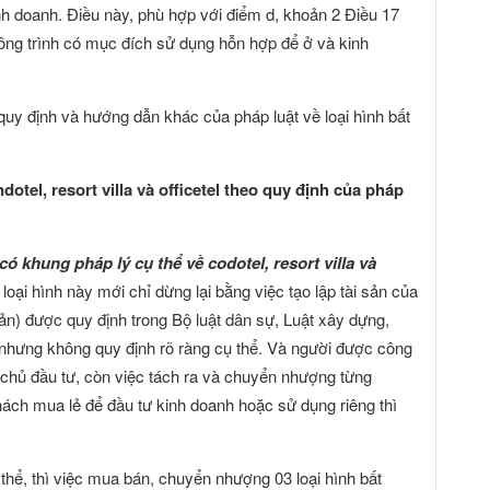
h doanh. Điều này, phù hợp với điểm d, khoản 2 Điều 17
ông trình có mục đích sử dụng hỗn hợp để ở và kinh
quy định và hướng dẫn khác của pháp luật về loại hình bất
otel, resort villa và officetel theo quy định của pháp
ó khung pháp lý cụ thể về codotel, resort villa và
oại hình này mới chỉ dừng lại bằng việc tạo lập tài sản của
sản) được quy định trong Bộ luật dân sự, Luật xây dựng,
 nhưng không quy định rõ ràng cụ thể. Và người được công
chủ đầu tư, còn việc tách ra và chuyển nhượng từng
 khách mua lẻ để đầu tư kinh doanh hoặc sử dụng riêng thì
thể, thì việc mua bán, chuyển nhượng 03 loại hình bất