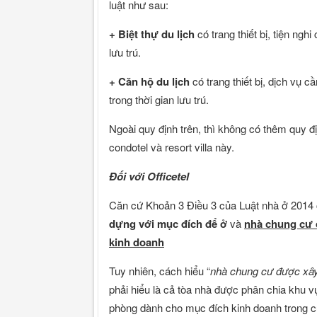
luật như sau:
+
Biệt thự du lịch
có trang thiết bị, tiện ngh
lưu trú.
+
Căn hộ du lịch
có trang thiết bị, dịch vụ c
trong thời gian lưu trú.
Ngoài quy định trên, thì không có thêm quy đ
condotel và resort villa này.
Đối với Officetel
Căn cứ Khoản 3 Điều 3 của Luật nhà ở 2014 
dựng với mục đích để ở
và
nhà chung cư 
kinh doanh
Tuy nhiên, cách hiểu “
nhà
chung cư được xây
phải hiểu là cả tòa nhà được phân chia khu vự
phòng dành cho mục đích kinh doanh trong c