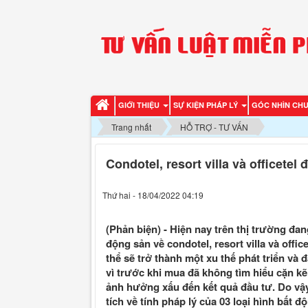
GIỚI THIỆU
SỰ KIỆN PHÁP LÝ
GÓC NHÌN CH
Trang nhất
HỖ TRỢ - TƯ VẤN
Condotel, resort villa và officetel 
Thứ hai - 18/04/2022 04:19
(Phản biện) - Hiện nay trên thị trường đan
động sản về condotel, resort villa và offic
thể sẽ trở thành một xu thế phát triển và 
vì trước khi mua đã không tìm hiểu cặn kẽ 
ảnh hưởng xấu đến kết quả đầu tư. Do vậy
tích về tính pháp lý của 03 loại hình bất 