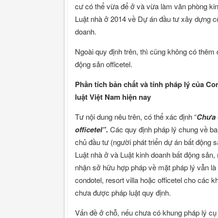
cư có thể vừa để ở và vừa làm văn phòng kin
Luật nhà ở 2014 về Dự án đầu tư xây dựng c
doanh.
Ngoài quy định trên, thì cũng không có thêm 
động sản officetel.
Phần tích bản chất và tính pháp lý của Cond
luật Việt Nam hiện nay
Tư nội dung nêu trên, có thể xác định “
Chưa c
officetel”.
Các quy định pháp lý chung về ba l
chủ đầu tư (người phát triển dự án bất động 
Luật nhà ở và Luật kinh doanh bất động sản,
nhận sở hữu hợp pháp về mặt pháp lý vẫn là 
condotel, resort villa hoặc officetel cho các
chưa được pháp luật quy định.
Vấn đề ở chỗ, nếu chưa có khung pháp lý cụ 