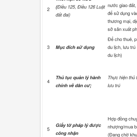
nước giao đất,
(
Điều 125, Điều 126 Luật
2
để sử dụng và
đất đai)
thương mại, dị
sở sản xuất ph
Để cho thuê, 
3
Mục đích sử dụng
du lịch, lưu tr
du lịch)
Thủ tục quản lý hành
Thực hiện thủ 
4
chính về dân cư;
lưu trú
Hợp đồng chu
Giấy tờ pháp lý được
nhượng/mua b
5
công nhận
(Đang chờ khu