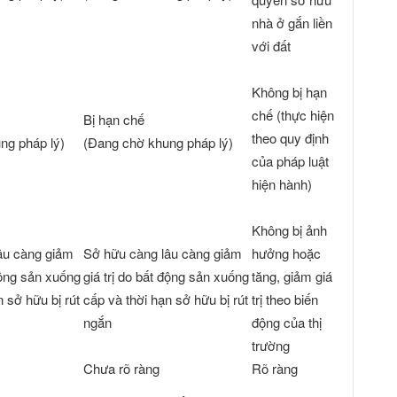
nhà ở gắn liền
với đất
Không bị hạn
chế (thực hiện
Bị hạn chế
theo quy định
ng pháp lý)
(Đang chờ khung pháp lý)
của pháp luật
hiện hành)
Không bị ảnh
âu càng giảm
Sở hữu càng lâu càng giảm
hưởng hoặc
 động sản xuống
giá trị do bất động sản xuống
tăng, giảm giá
n sở hữu bị rút
cấp và thời hạn sở hữu bị rút
trị theo biến
ngắn
động của thị
trường
Chưa rõ ràng
Rõ ràng