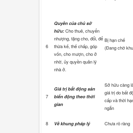
Quyền của chủ sở
hữu:
Cho thuê, chuyển
nhượng, tặng cho, đổi, để
Bị hạn chế
6
thừa kế, thế chấp, góp
(Đang chờ khu
vốn, cho mượn, cho ở
nhờ, ủy quyền quản lý
nhà ở.
Sở hữu càng l
Giá trị bất động sản
giá trị do bất
7
biến động theo thời
cấp và thời hạ
gian
ngắn
8
Về khung pháp lý
Chưa rõ ràng