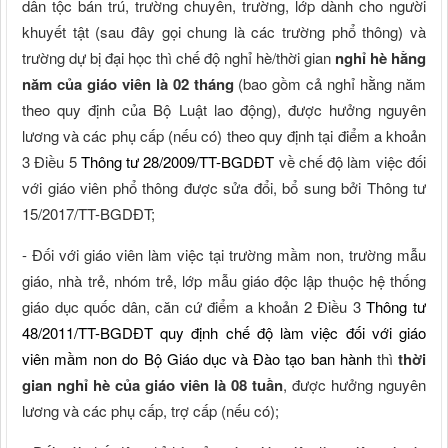
dân tộc bán trú, trường chuyên, trường, lớp dành cho người
khuyết tật (sau đây gọi chung là các trường phổ thông) và
trường dự bị đại học thì chế độ nghỉ hè/thời gian
nghỉ hè hằng
năm của giáo viên là 02 tháng
(bao gồm cả nghỉ hằng năm
theo quy định của Bộ Luật lao động), được hưởng nguyên
lương và các phụ cấp (nếu có) theo quy định tại điểm a khoản
3 Điều 5
Thông tư 28/2009/TT-BGDĐT
về chế độ làm việc đối
với giáo viên phổ thông được sửa đổi, bổ sung bởi Thông tư
15/2017/TT-BGDĐT;
- Đối với giáo viên làm việc tại trường mầm non, trường mẫu
giáo, nhà trẻ, nhóm trẻ, lớp mẫu giáo độc lập thuộc hệ thống
giáo dục quốc dân, căn cứ điểm a khoản 2 Điều 3
Thông tư
48/2011/TT-BGDĐT quy định chế độ làm việc đối với giáo
viên mầm non do Bộ Giáo dục và Đào tạo ban hành
thì
t
hời
gian nghỉ hè của giáo viên là 08 tuần
, được hưởng nguyên
lương và các phụ cấp, trợ cấp (nếu có);