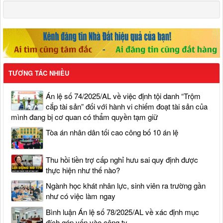
TƯƠNG TÁC NHIỀU
Án lệ số 74/2025/AL về việc định tội danh “Trộm
cắp tài sản” đối với hành vi chiếm đoạt tài sản của
mình đang bị cơ quan có thẩm quyền tạm giữ
Tòa án nhân dân tối cao công bố 10 án lệ
Thu hồi tiền trợ cấp nghỉ hưu sai quy định được
thực hiện như thế nào?
Ngành học khát nhân lực, sinh viên ra trường gần
như có việc làm ngay
Bình luận Án lệ số 78/2025/AL về xác định mục
đích góp vốn vào công ty