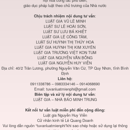
hội hóa công tác phổ biến,
giáo dục pháp luật theo chủ trương của Nhà nước
Chịu trách nhiệm nội dung tư vấn
:
LUẬT GIA VŨ LÊ MINH
LUẬT SƯ LÊ HOÀI SƠN,
LUẬT SƯ LƯU BÁ KHIẾT
LUẬT GIA LÊ CÔNG TÂM,
LUẬT SƯ HUỲNH THỊ THÚY HOA
LUẬT GIA HUỲNH THỊ KIM XUYÊN
LUẬT GIA TRƯƠNG VIỆT KON TUM
LUẬT GIA NGUYỄN VĂN BỔNG
LUẬT GIA NGUYỄN HUY VIỄN
Địa chỉ: 40/2 Trần Lương, phường Nguyễn Văn Cừ, TP Quy Nhơn, tỉnh Bình
Định
Liên hệ:
0911338786 – 0983334146 – 0914068690
Email:
tuvanluatmienphi@gmail.com
Biên tập và xử lý nội dung tư vấn
:
LUẬT GIA – NHÀ BÁO MINH TRUNG
Kết nối tư vấn luật miễn phí đến cộng đồng:
Luật gia Nguyễn Huy Viễn
Cử nhân kinh tế Lê Quang Doanh
Vui lòng dẫn nguồn “tuvanluatmienphi”khi sao chép hoặc sử dụng lại thông