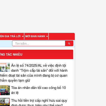
ÊN GIA TRẢ LỜI
MỚI BAN HÀNH
NG TÁC NHIỀU
Án lệ số 74/2025/AL về việc định tội
danh “Trộm cắp tài sản” đối với hành
chiếm đoạt tài sản của mình đang bị cơ quan
thẩm quyền tạm giữ
Tòa án nhân dân tối cao công bố 10
án lệ
Thu hồi tiền trợ cấp nghỉ hưu sai quy
định được thực hiện như thế nào?