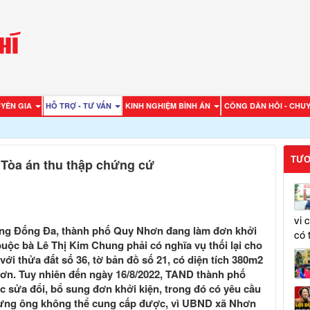
UYÊN GIA
HỖ TRỢ - TƯ VẤN
KINH NGHIỆM BÌNH ÁN
CÔNG DÂN HỎI - CHUY
TƯƠ
 Tòa án thu thập chứng cứ
vi 
ờng Đống Đa, thành phố Quy Nhơn đang làm đơn khởi
có 
ộc bà Lê Thị Kim Chung phải có nghĩa vụ thối lại cho
 với thửa đất số 36, tờ bản đồ số 21, có diện tích 380m2
hơn. Tuy nhiên đến ngày 16/8/2022, TAND thành phố
sửa đổi, bổ sung đơn khởi kiện, trong đó có yêu cầu
ưng ông không thể cung cấp được, vì UBND xã Nhơn