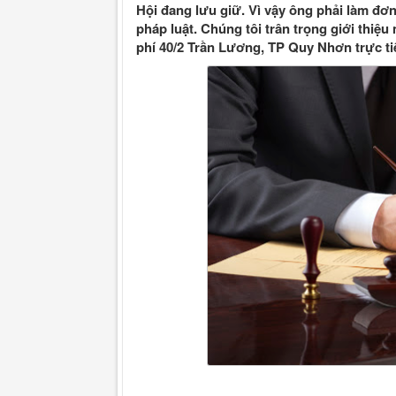
Hội đang lưu giữ. Vì vậy ông phải làm đơ
pháp luật. Chúng tôi trân trọng giới thiệ
phí 40/2 Trần Lương, TP Quy Nhơn trực t