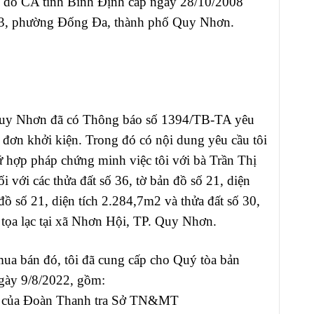
 do CA tỉnh Bình Định cấp ngày 28/10/2008
ố 3, phường Đống Đa, thành phố Quy Nhơn.
uy Nhơn đã có Thông báo số 1394/TB-TA yêu
 đơn khởi kiện. Trong đó có nội dung yêu cầu tôi
cứ hợp pháp chứng minh việc tôi với bà Trần Thị
 với các thửa đất số 36, tờ bản đồ số 21, diện
đồ số 21, diện tích 2.284,7m2 và thửa đất số 30,
 tọa lạc tại xã Nhơn Hội, TP. Quy Nhơn.
mua bán đó, tôi đã cung cấp cho Quý tòa bản
gày 9/8/2022, gồm:
04 của Đoàn Thanh tra Sở TN&MT