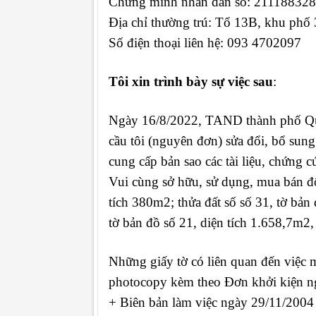
Chứng minh nhân dân số: 211188328
Địa chỉ thường trú: Tổ 13B, khu ph
Số điện thoại liên hệ: 093 4702097
Tôi xin trình bày sự việc sau
:
Ngày 16/8/2022, TAND thành phố Q
cầu tôi (nguyên đơn) sửa đổi, bổ sung
cung cấp bản sao các tài liệu, chứng 
Vui cùng sở hữu, sử dụng, mua bán đối
tích 380m2; thửa đất số số 31, tờ bản 
tờ bản đồ số 21, diện tích 1.658,7m2,
Những giấy tờ có liên quan đến việc 
photocopy kèm theo Đơn khởi kiện n
+ Biên bản làm việc ngày 29/11/20