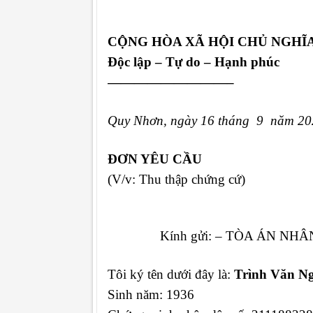
CỘNG HÒA XÃ HỘI CHỦ NGHĨ
Độc lập – Tự do – Hạnh phúc
—————————–
Quy Nhơn, ngày 16 tháng 9 năm 20
ĐƠN YÊU CẦU
(V/v: Thu thập chứng cứ)
Kính gửi: – TÒA ÁN NHÂN
Tôi ký tên dưới đây là
:
Trình Văn N
Sinh năm: 1936