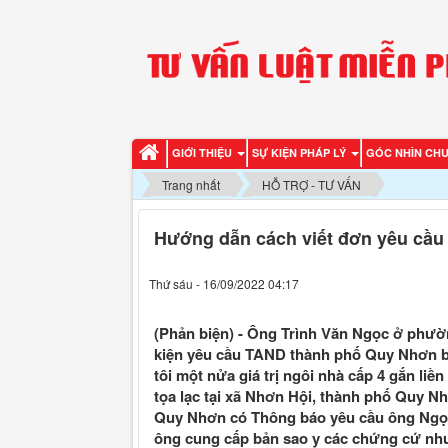
GIỚI THIỆU
SỰ KIỆN PHÁP LÝ
GÓC NHÌN CH
Trang nhất
HỖ TRỢ - TƯ VẤN
Hướng dẫn cách viết đơn yêu cầu
Thứ sáu - 16/09/2022 04:17
(Phản biện) - Ông Trình Văn Ngọc ở phư
kiện yêu cầu TAND thành phố Quy Nhơn bu
tôi một nửa giá trị ngôi nhà cấp 4 gắn liền
tọa lạc tại xã Nhơn Hội, thành phố Quy N
Quy Nhơn có Thông báo yêu cầu ông Ngọc 
ông cung cấp bản sao y các chứng cứ nh