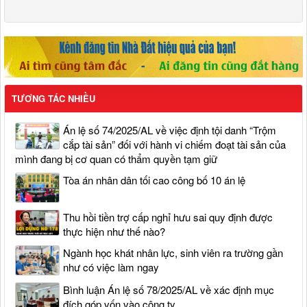
TƯƠNG TÁC NHIỀU
Án lệ số 74/2025/AL về việc định tội danh “Trộm
cắp tài sản” đối với hành vi chiếm đoạt tài sản của
mình đang bị cơ quan có thẩm quyền tạm giữ
Tòa án nhân dân tối cao công bố 10 án lệ
Thu hồi tiền trợ cấp nghỉ hưu sai quy định được
thực hiện như thế nào?
Ngành học khát nhân lực, sinh viên ra trường gần
như có việc làm ngay
Bình luận Án lệ số 78/2025/AL về xác định mục
đích góp vốn vào công ty