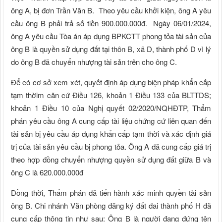
ông A, bị đơn Trần Văn B. Theo yêu cầu khởi kiện, ông A yêu
cầu ông B phải trả số tiền 900.000.000đ. Ngày 06/01/2024,
ông A yêu cầu Tòa án áp dụng BPKCTT phong tỏa tài sản của
ông B là quyền sử dụng đất tại thôn B, xã D, thành phố D vì lý
do ông B đã chuyển nhượng tài sản trên cho ông C.
Để có cơ sở xem xét, quyết định áp dụng biện pháp khẩn cấp
tạm thờim căn cứ Điều 126, khoản 1 Điều 133 của BLTTDS;
khoản 1 Điều 10 của Nghị quyết 02/2020/NQHĐTP, Thẩm
phán yêu cầu ông A cung cấp tài liệu chứng cứ liên quan đến
tài sản bị yêu cầu áp dụng khẩn cấp tạm thời và xác định giá
trị của tài sản yêu cầu bị phong tỏa. Ông A đã cung cấp giá trị
theo hợp đồng chuyển nhượng quyền sử dụng đất giữa B và
ông C là 620.000.000đ
Đồng thời, Thẩm phán đã tiến hành xác minh quyền tài sản
ông B. Chi nhánh Văn phòng đăng ký đất đai thành phố H đã
cung cấp thông tin như sau: Ông B là người đang đứng tên