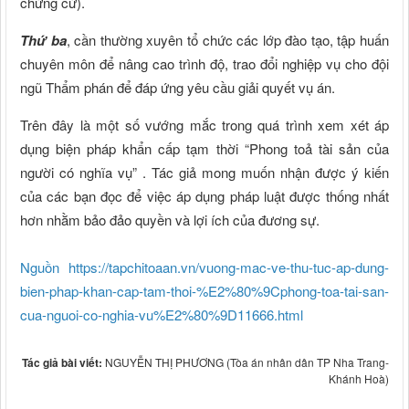
chứng cứ).
Thứ ba
, cần thường xuyên tổ chức các lớp đào tạo, tập huấn
chuyên môn để nâng cao trình độ, trao đổi nghiệp vụ cho đội
ngũ Thẩm phán để đáp ứng yêu cầu giải quyết vụ án.
Trên đây là một số vướng mắc trong quá trình xem xét áp
dụng biện pháp khẩn cấp tạm thời “Phong toả tài sản của
người có nghĩa vụ” . Tác giả mong muốn nhận được ý kiến
của các bạn đọc để việc áp dụng pháp luật được thống nhất
hơn nhằm bảo đảo quyền và lợi ích của đương sự.
Nguồn https://tapchitoaan.vn/vuong-mac-ve-thu-tuc-ap-dung-
bien-phap-khan-cap-tam-thoi-%E2%80%9Cphong-toa-tai-san-
cua-nguoi-co-nghia-vu%E2%80%9D11666.html
Tác giả bài viết:
NGUYỄN THỊ PHƯƠNG (Tòa án nhân dân TP Nha Trang-
Khánh Hoà)