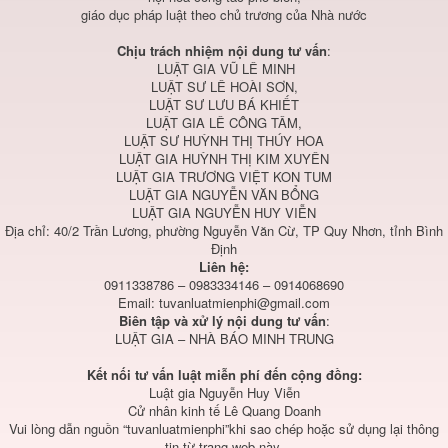
giáo dục pháp luật theo chủ trương của Nhà nước
Chịu trách nhiệm nội dung tư vấn
:
LUẬT GIA VŨ LÊ MINH
LUẬT SƯ LÊ HOÀI SƠN,
LUẬT SƯ LƯU BÁ KHIẾT
LUẬT GIA LÊ CÔNG TÂM,
LUẬT SƯ HUỲNH THỊ THÚY HOA
LUẬT GIA HUỲNH THỊ KIM XUYÊN
LUẬT GIA TRƯƠNG VIỆT KON TUM
LUẬT GIA NGUYỄN VĂN BỔNG
LUẬT GIA NGUYỄN HUY VIỄN
Địa chỉ: 40/2 Trần Lương, phường Nguyễn Văn Cừ, TP Quy Nhơn, tỉnh Bình
Định
Liên hệ:
0911338786 – 0983334146 – 0914068690
Email:
tuvanluatmienphi@gmail.com
Biên tập và xử lý nội dung tư vấn
:
LUẬT GIA – NHÀ BÁO MINH TRUNG
Kết nối tư vấn luật miễn phí đến cộng đồng:
Luật gia Nguyễn Huy Viễn
Cử nhân kinh tế Lê Quang Doanh
Vui lòng dẫn nguồn “tuvanluatmienphi”khi sao chép hoặc sử dụng lại thông
tin từ trang web này.