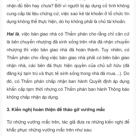
nhận đủ tiền hay chưa? Bởi vì người bị áp dụng cố tình không
cung cấp tài liệu chứng cứ, việc sao kê tài khoản ở tổ chức tín
dụng không thể thực hiện, do họ không phải là chủ tài khoản.
Hai là
, việc bàn giao nhà có Thẩm phán cho rằng chỉ căn cứ
là bên chuyển nhượng đã sinh sống trên nhà đã nhận chuyển
nhượng thì việc bàn giao nhà đã hoàn thành. Tuy nhiên, có
Thẩm phán cho rằng việc bàn giao nhà phải có biên bản giao
nhận nhà, các bên đã thực hiện quyền của chủ sở hữu (đã
đăng ký tạm trú và thực tế sinh sống trong nhà đã mua…). Do
đó, có Thẩm phán chấp nhận ban hành Quyết định áp dụng
khẩn cấp tạm thời nhưng có Thẩm phán ban hành Thông báo
không chấp nhận áp dụng.
3. Kiến nghị hoàn thiện để tháo gỡ vướng mắc
Từ những vướng mắc trên, tác giả đưa ra những kiến nghị để
khắc phục những vướng mắc trên như sau: