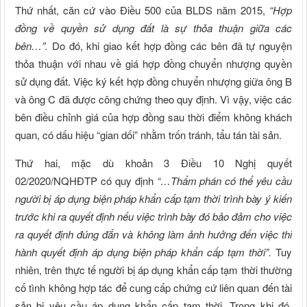
Thứ nhất, căn cứ vào Điều 500 của BLDS năm 2015,
“Hợp
đồng về quyền sử dụng đất là sự thỏa thuận giữa các
bên…”.
Do đó, khi giao kết hợp đồng các bên đã tự nguyện
thỏa thuận với nhau về giá hợp đồng chuyển nhượng quyền
sử dụng đất. Việc ký kết hợp đồng chuyển nhượng giữa ông B
và ông C đã được công chứng theo quy định. Vì vậy, việc các
bên điều chỉnh giá của hợp đồng sau thời điểm không khách
quan, có dấu hiệu “gian dối” nhằm trốn tránh, tẩu tán tài sản.
Thứ hai, mặc dù khoản 3 Điều 10 Nghị quyết
02/2020/NQHĐTP có quy định
“…Thẩm phán có thể yêu cầu
người bị áp dụng biện pháp khẩn cấp tạm thời trình bày ý kiến
trước khi ra quyết định nếu việc trình bày đó bảo đảm cho việc
ra quyết định đúng đắn và không làm ảnh hưởng đến việc thi
hành quyết định áp dụng biện pháp khẩn cấp tạm thời”.
Tuy
nhiên, trên thực tế người bị áp dụng khẩn cấp tạm thời thường
cố tình không hợp tác để cung cấp chứng cứ liên quan đến tài
sản bị yêu cầu áp dụng khẩn cấp tạm thời. Trong khi đó,