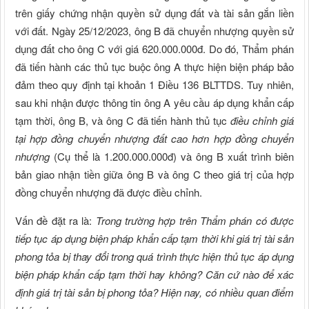
trên giấy chứng nhận quyền sử dụng đất và tài sản gắn liền
với đất. Ngày 25/12/2023, ông B đã chuyển nhượng quyền sử
dụng đất cho ông C với giá 620.000.000đ. Do đó, Thẩm phán
đã tiến hành các thủ tục buộc ông A thực hiện biện pháp bảo
đảm theo quy định tại khoản 1 Điều 136 BLTTDS. Tuy nhiên,
sau khi nhận được thông tin ông A yêu cầu áp dụng khẩn cấp
tạm thời, ông B, và ông C đã tiến hành thủ tục
điều chỉnh giá
tại hợp đồng chuyển nhượng đất cao hơn hợp đồng chuyển
nhượng
(Cụ thể là 1.200.000.000đ) và ông B xuất trình biên
bản giao nhận tiền giữa ông B và ông C theo giá trị của hợp
đồng chuyển nhượng đã được điều chỉnh.
Vấn đề đặt ra là:
Trong trường hợp trên Thẩm phán có được
tiếp tục áp dụng biện pháp khẩn cấp tạm thời khi giá trị tài sản
phong tỏa bị thay đổi trong quá trình thực hiện thủ tục áp dụng
biện pháp khẩn cấp tạm thời hay không? Căn cứ nào để xác
định giá trị tài sản bị phong tỏa? Hiện nay, có nhiều quan điểm