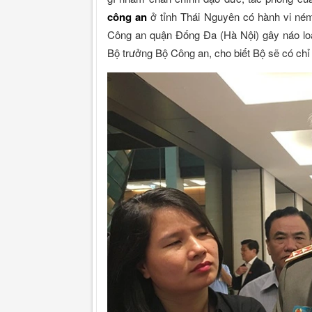
công an
ở tỉnh Thái Nguyên có hành vi ném
Công an quận Đống Đa (Hà Nội) gây náo loạ
Bộ trưởng Bộ Công an, cho biết Bộ sẽ có chỉ