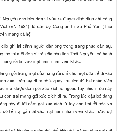
ái Nguyên cho biết đơn vị vừa ra Quyết định đình chỉ công
iệt (SN 1984), là cán bộ Công an thị xã Phổ Yên (Thái
trên mạng xã hội.
 clip ghi lại cảnh người đàn ông trong trang phục dân sự,
 tác tại một đơn vị trên địa bàn tỉnh Thái Nguyên, có hành
 hàng rồi tát vào mặt nam nhân viên khác.
ang ngồi trong một cửa hàng rồi chỉ cho một đứa trẻ đi vào
xích cầm trên tay đi ra phía quầy thu tiền thì hai nhân viên
rước mới được đem gói xúc xích ra ngoài. Tuy nhiên, lúc này
cậu con trai mang gói xúc xích đi ra. Trong lúc cậu bé đang
 ông này đi tới cầm gói xúc xích từ tay con trai rồi bóc vỏ
ó tiến lại gần tát vào mặt nam nhân viên khác trước sự
i đã lên tiếng phản đối, thể hiện thái độ bất bình đối với