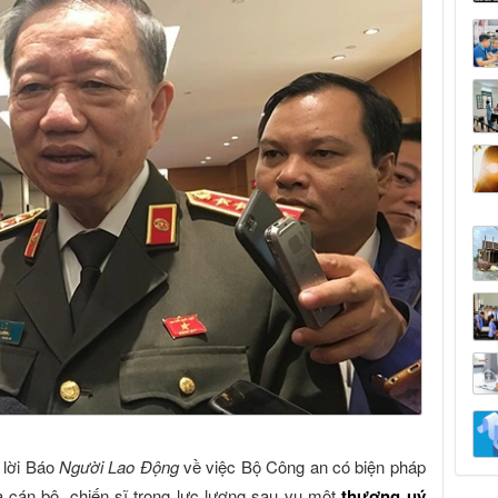
 lời Báo
Người Lao Động
về việc Bộ Công an có biện pháp
 cán bộ, chiến sĩ trong lực lượng sau vụ một
thượng uý