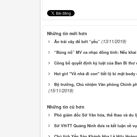
Những tin mới hơn
(13/11/2019)
Ăn trái cây để bớt “yếu”
“Bùng nổ” MV ca nhạc đồng tính: Nếu khai
Công bố quyết định kỷ luật của Ban Bí thư 
Hot girl "Về nhà đi con" tiết lộ bí mật bod
Bộ trưởng, Chủ nhiệm Văn phòng Chính phủ
(15/11/2019)
Những tin cũ hơn
Phó giám đốc Sở Văn hóa, thể thao và du l
Sở VH-TT Quảng Ninh đưa ra kết luận về v
Chủ tịch Yến Sào Khánh Hòa Lê Hữu Hoàng