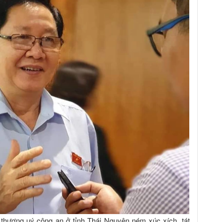
 thượng uý công an ở tỉnh Thái Nguyên ném xúc xích, tát