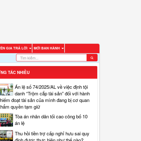
ÊN GIA TRẢ LỜI
MỚI BAN HÀNH
NG TÁC NHIỀU
Án lệ số 74/2025/AL về việc định tội
danh “Trộm cắp tài sản” đối với hành
chiếm đoạt tài sản của mình đang bị cơ quan
thẩm quyền tạm giữ
Tòa án nhân dân tối cao công bố 10
án lệ
Thu hồi tiền trợ cấp nghỉ hưu sai quy
định được thực hiện như thế nào?