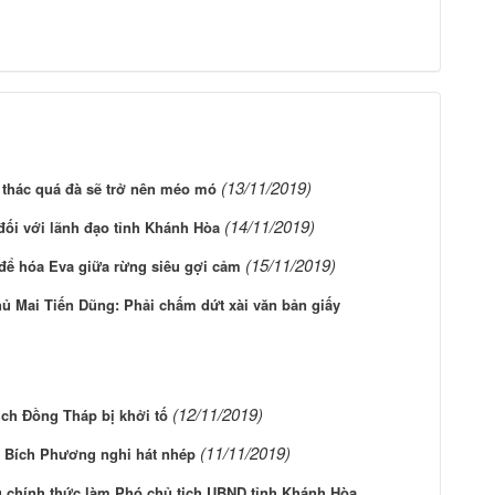
(13/11/2019)
 thác quá đà sẽ trở nên méo mó
(14/11/2019)
đối với lãnh đạo tỉnh ​Khánh Hòa
(15/11/2019)
y để hóa Eva giữa rừng siêu gợi cảm
 Mai Tiến Dũng: Phải chấm dứt xài văn bản giấy
(12/11/2019)
ịch Đồng Tháp bị khởi tố
(11/11/2019)
ụ Bích Phương nghi hát nhép
 chính thức làm Phó chủ tịch UBND tỉnh Khánh Hòa