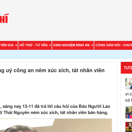
UYÊN GIA
HỖ TRỢ - TƯ VẤN
KINH NGHIỆM BÌNH ÁN
CÔNG DÂN HỎI - CHUY
TƯƠ
g uý công an ném xúc xích, tát nhân viên
vi 
có 
sáng nay 13-11 đã trả lời câu hỏi của Báo Người Lao
ở Thái Nguyên ném xúc xích, tát nhân viên bán hàng.