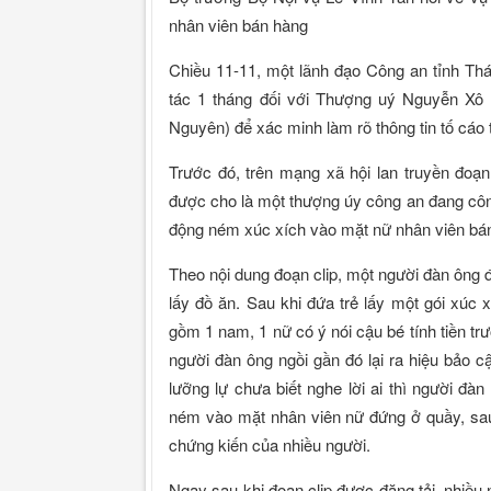
nhân viên bán hàng
Chiều 11-11, một lãnh đạo Công an tỉnh Th
tác 1 tháng đối với Thượng uý Nguyễn Xô V
Nguyên) để xác minh làm rõ thông tin tố cáo 
Trước đó, trên mạng xã hội lan truyền đoạn
được cho là một thượng úy công an đang công
động ném xúc xích vào mặt nữ nhân viên bán
Theo nội dung đoạn clip, một người đàn ông đ
lấy đồ ăn. Sau khi đứa trẻ lấy một gói xúc 
gồm 1 nam, 1 nữ có ý nói cậu bé tính tiền t
người đàn ông ngồi gần đó lại ra hiệu bảo 
lưỡng lự chưa biết nghe lời ai thì người đàn
ném vào mặt nhân viên nữ đứng ở quầy, sau đ
chứng kiến của nhiều người.
Ngay sau khi đoạn clip được đăng tải, nhiều ngườ