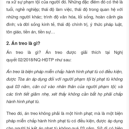
ra xử sự phạm tội của người đó. Những đặc điểm đó có thể là
tuổi, nghề nghiệp; thái độ làm việc, thái độ trong quan hệ với
những người khác; trình độ văn hóa, lối sống, hoàn cảnh gia
đình; và đời sống kinh tế, thái độ chính trị, ý thức pháp luật,
tôn giáo, tiền án, tiền sự…
2. Án treo là gì?
Án treo là gì? Án treo được giải thích tại Nghị
quyết 02/2018/NQ-HĐTP như sau:
Án treo là biện pháp miễn chấp hành hình phạt tù có điều kiện,
được Tòa án áp dụng đối với người phạm tội bị phạt tù không
quá 03 năm, căn cứ vào nhân thân của người phạm tội; và
các tình tiết giảm nhẹ, xét thấy không cần bắt họ phải chấp
hành hình phạt tù.
Theo đó, án treo không phải là một hình phạt; mà là một biện
pháp miễn chấp hành hình phạt tù có điều kiện, được áp dụng
cho người bị kết án phạt tù không quá 03 năm. Sở dĩ có biện