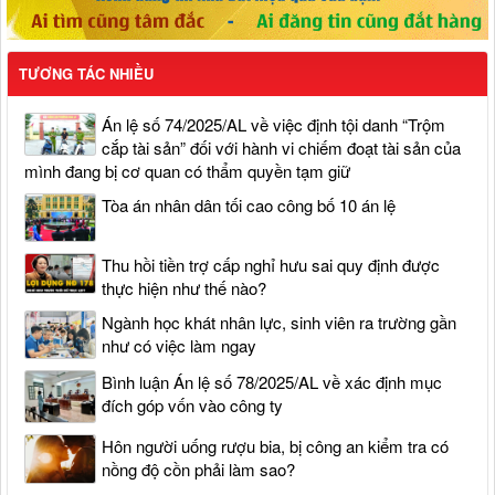
TƯƠNG TÁC NHIỀU
Án lệ số 74/2025/AL về việc định tội danh “Trộm
cắp tài sản” đối với hành vi chiếm đoạt tài sản của
mình đang bị cơ quan có thẩm quyền tạm giữ
Tòa án nhân dân tối cao công bố 10 án lệ
Thu hồi tiền trợ cấp nghỉ hưu sai quy định được
thực hiện như thế nào?
Ngành học khát nhân lực, sinh viên ra trường gần
như có việc làm ngay
Bình luận Án lệ số 78/2025/AL về xác định mục
đích góp vốn vào công ty
Hôn người uống rượu bia, bị công an kiểm tra có
nồng độ cồn phải làm sao?