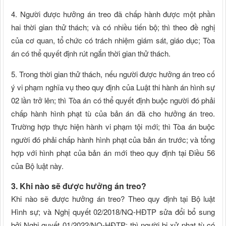
4. Người được hưởng án treo đã chấp hành được một phần
hai thời gian thử thách; và có nhiều tiến bộ; thì theo đề nghị
của cơ quan, tổ chức có trách nhiệm giám sát, giáo dục; Tòa
án có thể quyết định rút ngắn thời gian thử thách.
5. Trong thời gian thử thách, nếu người được hưởng án treo cố
ý vi phạm nghĩa vụ theo quy định của Luật thi hành án hình sự
02 lần trở lên; thì Tòa án có thể quyết định buộc người đó phải
chấp hành hình phạt tù của bản án đã cho hưởng án treo.
Trường hợp thực hiện hành vi phạm tội mới; thì Tòa án buộc
người đó phải chấp hành hình phạt của bản án trước; và tổng
hợp với hình phạt của bản án mới theo quy định tại Điều 56
của Bộ luật này.
3. Khi nào sẽ được hưởng án treo?
Khi nào sẽ được hưởng án treo? Theo quy định tại Bộ luật
Hình sự; và Nghị quyết 02/2018/NQ-HĐTP sửa đổi bổ sung
bởi Nghị quyết 01/2022/NQ-HĐTP; thì người bị xử phạt tù có