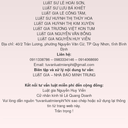
LUẬT SƯ LÊ HOÀI SƠN,
LUẬT SƯ LƯU BÁ KHIẾT
LUẬT GIA LÊ CÔNG TÂM,
LUẬT SƯ HUỲNH THỊ THÚY HOA
LUẬT GIA HUỲNH THỊ KIM XUYÊN
LUẬT GIA TRƯƠNG VIỆT KON TUM
LUẬT GIA NGUYỄN VĂN BỔNG
LUẬT GIA NGUYỄN HUY VIỄN
Địa chỉ: 40/2 Trần Lương, phường Nguyễn Văn Cừ, TP Quy Nhơn, tỉnh Bình
Định
Liên hệ:
0911338786 – 0983334146 – 0914068690
Email:
tuvanluatmienphi@gmail.com
Biên tập và xử lý nội dung tư vấn
:
LUẬT GIA – NHÀ BÁO MINH TRUNG
Kết nối tư vấn luật miễn phí đến cộng đồng:
Luật gia Nguyễn Huy Viễn
Cử nhân kinh tế Lê Quang Doanh
Vui lòng dẫn nguồn “tuvanluatmienphi”khi sao chép hoặc sử dụng lại thông
tin từ trang web này.
Trân trọng !