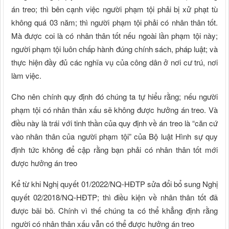
án treo; thì bên cạnh việc người phạm tội phải bị xử phạt tù
không quá 03 năm; thì người phạm tội phải có nhân thân tốt.
Mà được coi là có nhân thân tốt nếu ngoài lần phạm tội này;
người phạm tội luôn chấp hành đúng chính sách, pháp luật; và
thực hiện đầy đủ các nghĩa vụ của công dân ở nơi cư trú, nơi
làm việc.
Cho nên chính quy định đó chúng ta tự hiểu rằng; nếu người
phạm tội có nhân thân xấu sẽ không được hưởng án treo. Và
điều này là trái với tinh thần của quy định về án treo là “căn cứ
vào nhân thân của người phạm tội” của Bộ luật Hình sự quy
định tức không để cập rằng bạn phải có nhân thân tốt mới
được hưởng án treo
Kể từ khi Nghị quyết 01/2022/NQ-HĐTP sửa đổi bổ sung Nghị
quyết 02/2018/NQ-HĐTP; thì điều kiện về nhân thân tốt đã
được bãi bõ. Chính vì thế chúng ta có thể khẳng định rằng
người có nhân thân xấu vẫn có thể được hưởng án treo