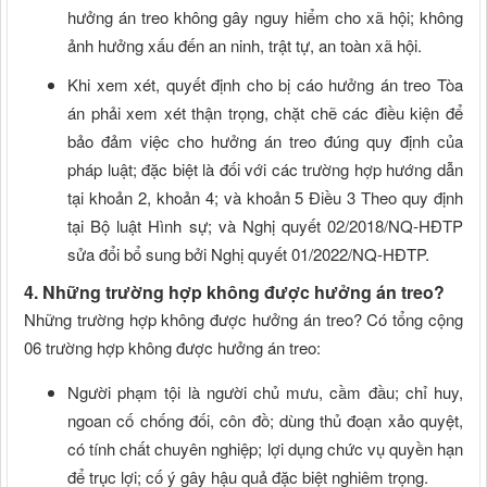
hưởng án treo không gây nguy hiểm cho xã hội; không
ảnh hưởng xấu đến an ninh, trật tự, an toàn xã hội.
Khi xem xét, quyết định cho bị cáo hưởng án treo Tòa
án phải xem xét thận trọng, chặt chẽ các điều kiện để
bảo đảm việc cho hưởng án treo đúng quy định của
pháp luật; đặc biệt là đối với các trường hợp hướng dẫn
tại khoản 2, khoản 4; và khoản 5 Điều 3 Theo quy định
tại Bộ luật Hình sự; và Nghị quyết 02/2018/NQ-HĐTP
sửa đổi bổ sung bởi Nghị quyết 01/2022/NQ-HĐTP.
4. Những trường hợp không được hưởng án treo?
Những trường hợp không được hưởng án treo? Có tổng cộng
06 trường hợp không được hưởng án treo:
Người phạm tội là người chủ mưu, cầm đầu; chỉ huy,
ngoan cố chống đối, côn đồ; dùng thủ đoạn xảo quyệt,
có tính chất chuyên nghiệp; lợi dụng chức vụ quyền hạn
để trục lợi; cố ý gây hậu quả đặc biệt nghiêm trọng.