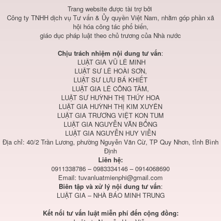
Trang website được tài trợ bởi
Công ty TNHH dịch vụ Tư vấn & Ủy quyền Việt Nam, nhằm góp phần xã
hội hóa công tác phổ biến,
giáo dục pháp luật theo chủ trương của Nhà nước
Chịu trách nhiệm nội dung tư vấn
:
LUẬT GIA VŨ LÊ MINH
LUẬT SƯ LÊ HOÀI SƠN,
LUẬT SƯ LƯU BÁ KHIẾT
LUẬT GIA LÊ CÔNG TÂM,
LUẬT SƯ HUỲNH THỊ THÚY HOA
LUẬT GIA HUỲNH THỊ KIM XUYÊN
LUẬT GIA TRƯƠNG VIỆT KON TUM
LUẬT GIA NGUYỄN VĂN BỔNG
LUẬT GIA NGUYỄN HUY VIỄN
Địa chỉ: 40/2 Trần Lương, phường Nguyễn Văn Cừ, TP Quy Nhơn, tỉnh Bình
Định
Liên hệ:
0911338786 – 0983334146 – 0914068690
Email:
tuvanluatmienphi@gmail.com
Biên tập và xử lý nội dung tư vấn
:
LUẬT GIA – NHÀ BÁO MINH TRUNG
Kết nối tư vấn luật miễn phí đến cộng đồng: