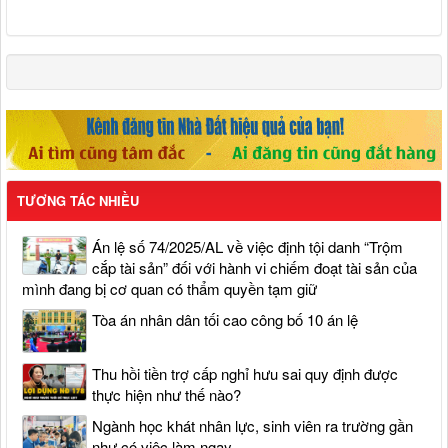
TƯƠNG TÁC NHIỀU
Án lệ số 74/2025/AL về việc định tội danh “Trộm
cắp tài sản” đối với hành vi chiếm đoạt tài sản của
mình đang bị cơ quan có thẩm quyền tạm giữ
Tòa án nhân dân tối cao công bố 10 án lệ
Thu hồi tiền trợ cấp nghỉ hưu sai quy định được
thực hiện như thế nào?
Ngành học khát nhân lực, sinh viên ra trường gần
như có việc làm ngay