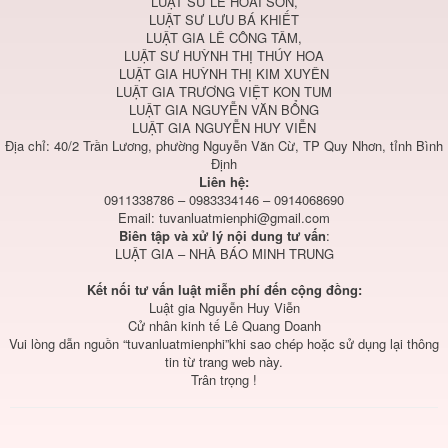
LUẬT SƯ LÊ HOÀI SƠN,
LUẬT SƯ LƯU BÁ KHIẾT
LUẬT GIA LÊ CÔNG TÂM,
LUẬT SƯ HUỲNH THỊ THÚY HOA
LUẬT GIA HUỲNH THỊ KIM XUYÊN
LUẬT GIA TRƯƠNG VIỆT KON TUM
LUẬT GIA NGUYỄN VĂN BỔNG
LUẬT GIA NGUYỄN HUY VIỄN
Địa chỉ: 40/2 Trần Lương, phường Nguyễn Văn Cừ, TP Quy Nhơn, tỉnh Bình
Định
Liên hệ:
0911338786 – 0983334146 – 0914068690
Email:
tuvanluatmienphi@gmail.com
Biên tập và xử lý nội dung tư vấn
:
LUẬT GIA – NHÀ BÁO MINH TRUNG
Kết nối tư vấn luật miễn phí đến cộng đồng:
Luật gia Nguyễn Huy Viễn
Cử nhân kinh tế Lê Quang Doanh
Vui lòng dẫn nguồn “tuvanluatmienphi”khi sao chép hoặc sử dụng lại thông
tin từ trang web này.
Trân trọng !