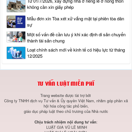
Từ 01/7/2026, xây dựng nhà ở riêng lẻ ở nông thôn
không cần xin giấy phép
Mẫu đơn xin Tòa xét xử vắng mặt tại phiên tòa dân
sự
Một số vấn đề cần lưu ý khi xác định di sản chuyển
thành tài sản chung
Loạt chính sách mới về kinh tế có hiệu lực từ tháng
12/2025
Trang website được tài trợ bởi
Công ty TNHH dịch vụ Tư vấn & Ủy quyền Việt Nam, nhằm góp phần xã
hội hóa công tác phổ biến,
giáo dục pháp luật theo chủ trương của Nhà nước
Chịu trách nhiệm nội dung tư vấn
:
LUẬT GIA VŨ LÊ MINH