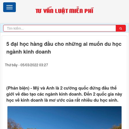
5 đại học hàng đầu cho những ai muốn du học
ngành kinh doanh
Thứ bảy - 05/03/2022 03:27
(Phản biện) - Mỹ và Anh là 2 cường quốc đứng đầu thế
giới về đào tạo các ngành kinh doanh. Đến 2 quốc gia này
học về kinh doanh là mơ ước của rất nhiều du học sinh.