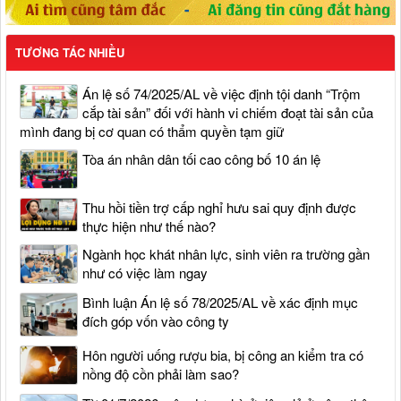
TƯƠNG TÁC NHIỀU
Án lệ số 74/2025/AL về việc định tội danh “Trộm
cắp tài sản” đối với hành vi chiếm đoạt tài sản của
mình đang bị cơ quan có thẩm quyền tạm giữ
Tòa án nhân dân tối cao công bố 10 án lệ
Thu hồi tiền trợ cấp nghỉ hưu sai quy định được
thực hiện như thế nào?
Ngành học khát nhân lực, sinh viên ra trường gần
như có việc làm ngay
Bình luận Án lệ số 78/2025/AL về xác định mục
đích góp vốn vào công ty
Hôn người uống rượu bia, bị công an kiểm tra có
nồng độ cồn phải làm sao?