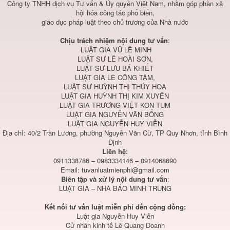
Công ty TNHH dịch vụ Tư vấn & Ủy quyền Việt Nam, nhằm góp phần xã
hội hóa công tác phổ biến,
giáo dục pháp luật theo chủ trương của Nhà nước
Chịu trách nhiệm nội dung tư vấn
:
LUẬT GIA VŨ LÊ MINH
LUẬT SƯ LÊ HOÀI SƠN,
LUẬT SƯ LƯU BÁ KHIẾT
LUẬT GIA LÊ CÔNG TÂM,
LUẬT SƯ HUỲNH THỊ THÚY HOA
LUẬT GIA HUỲNH THỊ KIM XUYÊN
LUẬT GIA TRƯƠNG VIỆT KON TUM
LUẬT GIA NGUYỄN VĂN BỔNG
LUẬT GIA NGUYỄN HUY VIỄN
Địa chỉ: 40/2 Trần Lương, phường Nguyễn Văn Cừ, TP Quy Nhơn, tỉnh Bình
Định
Liên hệ:
0911338786 – 0983334146 – 0914068690
Email:
tuvanluatmienphi@gmail.com
Biên tập và xử lý nội dung tư vấn
:
LUẬT GIA – NHÀ BÁO MINH TRUNG
Kết nối tư vấn luật miễn phí đến cộng đồng:
Luật gia Nguyễn Huy Viễn
Cử nhân kinh tế Lê Quang Doanh