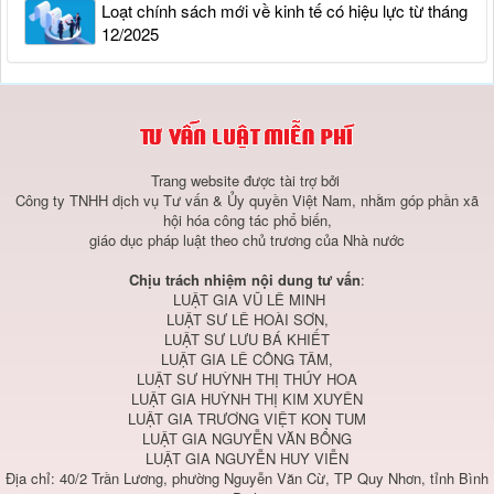
Loạt chính sách mới về kinh tế có hiệu lực từ tháng
12/2025
Trang website được tài trợ bởi
Công ty TNHH dịch vụ Tư vấn & Ủy quyền Việt Nam, nhằm góp phần xã
hội hóa công tác phổ biến,
giáo dục pháp luật theo chủ trương của Nhà nước
Chịu trách nhiệm nội dung tư vấn
:
LUẬT GIA VŨ LÊ MINH
LUẬT SƯ LÊ HOÀI SƠN,
LUẬT SƯ LƯU BÁ KHIẾT
LUẬT GIA LÊ CÔNG TÂM,
LUẬT SƯ HUỲNH THỊ THÚY HOA
LUẬT GIA HUỲNH THỊ KIM XUYÊN
LUẬT GIA TRƯƠNG VIỆT KON TUM
LUẬT GIA NGUYỄN VĂN BỔNG
LUẬT GIA NGUYỄN HUY VIỄN
Địa chỉ: 40/2 Trần Lương, phường Nguyễn Văn Cừ, TP Quy Nhơn, tỉnh Bình