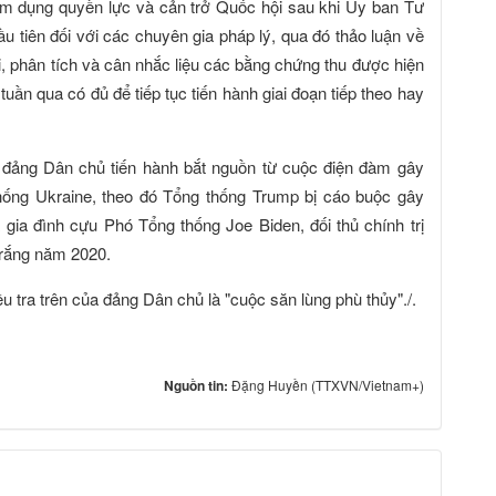
lạm dụng quyền lực và cản trở Quốc hội sau khi Ủy ban Tư
ầu tiên đối với các chuyên gia pháp lý, qua đó thảo luận về
tội, phân tích và cân nhắc liệu các bằng chứng thu được hiện
 tuần qua có đủ để tiếp tục tiến hành giai đoạn tiếp theo hay
o đảng Dân chủ tiến hành bắt nguồn từ cuộc điện đàm gây
hống Ukraine, theo đó Tổng thống Trump bị cáo buộc gây
 gia đình cựu Phó Tổng thống Joe Biden, đối thủ chính trị
Trắng năm 2020.
u tra trên của đảng Dân chủ là "cuộc săn lùng phù thủy"./.
Nguồn tin:
Đặng Huyền (TTXVN/Vietnam+)