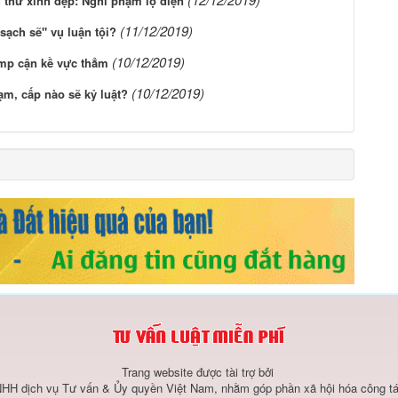
ểu thư xinh đẹp: Nghi phạm lộ diện
(11/12/2019)
sạch sẽ" vụ luận tội?
(10/12/2019)
ump cận kề vực thẳm
(10/12/2019)
ạm, cấp nào sẽ kỷ luật?
Trang website được tài trợ bởi
HH dịch vụ Tư vấn & Ủy quyền Việt Nam, nhằm góp phần xã hội hóa công tá