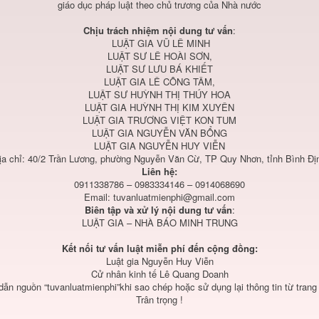
giáo dục pháp luật theo chủ trương của Nhà nước
Chịu trách nhiệm nội dung tư vấn
:
LUẬT GIA VŨ LÊ MINH
LUẬT SƯ LÊ HOÀI SƠN,
LUẬT SƯ LƯU BÁ KHIẾT
LUẬT GIA LÊ CÔNG TÂM,
LUẬT SƯ HUỲNH THỊ THÚY HOA
LUẬT GIA HUỲNH THỊ KIM XUYÊN
LUẬT GIA TRƯƠNG VIỆT KON TUM
LUẬT GIA NGUYỄN VĂN BỔNG
LUẬT GIA NGUYỄN HUY VIỄN
ịa chỉ: 40/2 Trần Lương, phường Nguyễn Văn Cừ, TP Quy Nhơn, tỉnh Bình Đị
Liên hệ:
0911338786 – 0983334146 – 0914068690
Email:
tuvanluatmienphi@gmail.com
Biên tập và xử lý nội dung tư vấn
:
LUẬT GIA – NHÀ BÁO MINH TRUNG
Kết nối tư vấn luật miễn phí đến cộng đồng:
Luật gia Nguyễn Huy Viễn
Cử nhân kinh tế Lê Quang Doanh
 dẫn nguồn “tuvanluatmienphi”khi sao chép hoặc sử dụng lại thông tin từ trang
Trân trọng !