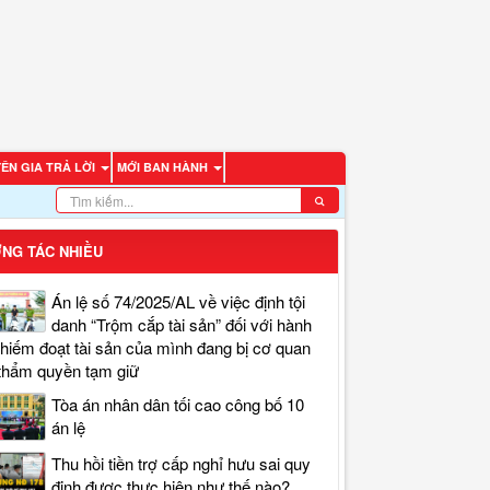
ÊN GIA TRẢ LỜI
MỚI BAN HÀNH
NG TÁC NHIỀU
Án lệ số 74/2025/AL về việc định tội
danh “Trộm cắp tài sản” đối với hành
chiếm đoạt tài sản của mình đang bị cơ quan
thẩm quyền tạm giữ
Tòa án nhân dân tối cao công bố 10
án lệ
Thu hồi tiền trợ cấp nghỉ hưu sai quy
định được thực hiện như thế nào?