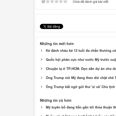
Click để đánh giá bài viết
Những tin mới hơn
Kẻ đánh cháu bé 12 tuổi đa chấn thương có
Quốc hội phân cực như nước Mỹ trước cuộ
Chuyện lạ ở TP.HCM: Dọn sẵn dự án cho do
Ông Trump nói Mỹ đang theo dõi chặt chẽ T
Ông Trump bất ngờ gửi thư 'xỉ vả' Chủ tịch
Những tin cũ hơn
Mỹ tuyên bố đang tiến gần tới thỏa thuận 