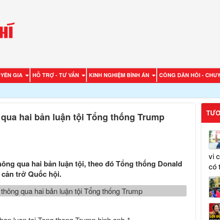
UYÊN GIA
HỖ TRỢ - TƯ VẤN
KINH NGHIỆM BÌNH ÁN
CÔNG DÂN HỎI - CHUY
TƯƠ
qua hai bản luận tội Tổng thống Trump
vi 
ông qua hai bản luận tội, theo đó Tổng thống Donald
có 
 cản trở Quốc hội.