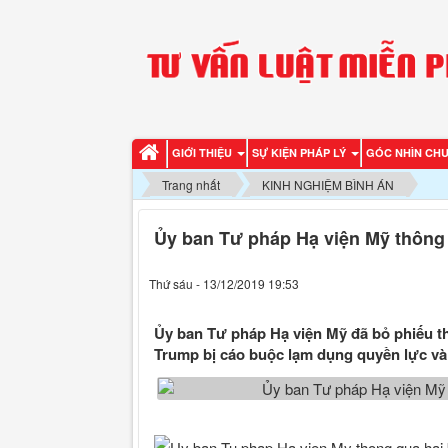
GIỚI THIỆU
SỰ KIỆN PHÁP LÝ
GÓC NHÌN CH
Trang nhất
KINH NGHIỆM BÌNH ÁN
Ủy ban Tư pháp Hạ viện Mỹ thông 
Thứ sáu - 13/12/2019 19:53
Ủy ban Tư pháp Hạ viện Mỹ đã bỏ phiếu th
Trump bị cáo buộc lạm dụng quyền lực và