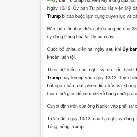
Ngày 13/12, Ủy ban Tư pháp Hạ viện Mỹ đã b
Trump
bị cáo buộc lạm dụng quyền lực và cả
Bản luận tội nhận được phiếu ủng hộ của 23
sỹ đảng Cộng hòa tại Ủy ban này.
Cuộc bỏ phiếu diễn hai ngày sau khi
Ủy ba
khoản luận tội.
Theo dự kiến, các nghị sỹ sẽ tiến hành 
Trump
hay không vào ngày 12/12. Tuy nhiên
bất ngờ chấm dứt phiên điều trần và không 
thêm thời gian để xem xét về bằng chứng chố
Quyết định trên của ông Nadler vấp phải sự c
Trước đó, ngày 10/12, các hạ nghị sỹ đảng 
Tổng thống Trump.