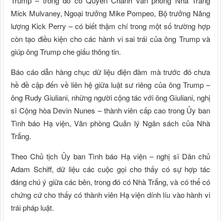
Trump – trong đó có Quyền Chánh văn phòng Nhà Trắng
Mick Mulvaney, Ngoại trưởng Mike Pompeo, Bộ trưởng Năng
lượng Kick Perry – có biết thậm chí trong một số trường hợp
còn tạo điều kiện cho các hành vi sai trái của ông Trump và
giúp ông Trump che giấu thông tin.
Báo cáo dẫn hàng chục dữ liệu điện đàm mà trước đó chưa
hề đề cập đến về liên hệ giữa luật sư riêng của ông Trump –
ông Rudy Giuliani, những người cộng tác với ông Giuliani, nghị
sĩ Cộng hòa Devin Nunes – thành viên cấp cao trong Ủy ban
Tình báo Hạ viện, Văn phòng Quản lý Ngân sách của Nhà
Trắng.
Theo Chủ tịch Ủy ban Tình báo Hạ viện – nghị sĩ Dân chủ
Adam Schiff, dữ liệu các cuộc gọi cho thấy có sự hợp tác
đáng chú ý giữa các bên, trong đó có Nhà Trắng, và có thể có
chứng cứ cho thấy có thành viên Hạ viện dính líu vào hành vi
trái pháp luật.