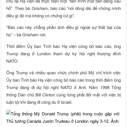
chủ tại Hạ viện đã thực hiện một “tiến trình một bên đáng xấu
hổ”. Theo bà Grisham, báo cáo “nói dông dài để chứng minh
điều gì đó mà không có chứng cứ gì”.
“Báo cáo này chẳng phản ánh điều gì ngoài sự thất bại của
họ” – bà Grisham nói.
Thời điểm Ủy ban Tình báo Hạ viện công bố báo cáo, ông
Trump đang ở London tham dự kỳ hội nghị thượng đỉnh
NATO.
Ông Trump và nhiều quan chức chính phủ Mỹ chỉ trích việc
Ủy ban Tình báo Hạ viện công bố báo cáo trong thời điểm ông
Trump đang đi dự hội nghị NATO ở Anh. Năm 1998 Tổng
thống Dân chủ Bill Clinton cũng từng phải đối mặt với việc bị
luận tội khi đang đi công du ở Israel.