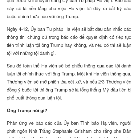
qua trước khi chuyển sang Ủy ban Tư pháp Hạ viện. Báo cáo
này sẽ là nền tảng cho việc Hạ viện tới đây ra bất kỳ cáo
buộc chính thức nào với ông Trump.
Ngày 4-12, Ủy ban Tư pháp Hạ viện sẽ bắt đầu cân nhắc các
thông tin, chứng cứ trong báo cáo để quyết định có tiếp tục
tiến trình luận tội ông Trump hay không, và nếu có thì sẽ luận
tội với những tội danh gì.
Sau đó toàn thể Hạ viện sẽ bỏ phiếu thông qua các tội danh
luận tội chính thức với ông Trump. Một khi Hạ viện thông qua,
Thượng viện sẽ mở phiên tòa xét xử, và nếu 2/3 Thượng viện
đồng ý buộc tội thì ông Trump sẽ là tổng thống Mỹ đầu tiên bị
phế truất thông qua luận tội.
Ông Trump nói gì?
Phản ứng về báo cáo của Ủy ban Tình báo Hạ viện, người
phát ngôn Nhà Trắng Stephanie Grisham cho rằng phe Dân