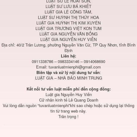
LUẬT SƯ LÊ HOÀI SƠN,
LUẬT SƯ LƯU BÁ KHIẾT
LUẬT GIA LÊ CÔNG TÂM,
LUẬT SƯ HUỲNH THỊ THÚY HOA
LUẬT GIA HUỲNH THỊ KIM XUYÊN
LUẬT GIA TRƯƠNG VIỆT KON TUM
LUẬT GIA NGUYỄN VĂN BỔNG
LUẬT GIA NGUYỄN HUY VIỄN
Địa chỉ: 40/2 Trần Lương, phường Nguyễn Văn Cừ, TP Quy Nhơn, tỉnh Bình
Định
Liên hệ:
0911338786 – 0983334146 – 0914068690
Email:
tuvanluatmienphi@gmail.com
Biên tập và xử lý nội dung tư vấn
:
LUẬT GIA – NHÀ BÁO MINH TRUNG
Kết nối tư vấn luật miễn phí đến cộng đồng:
Luật gia Nguyễn Huy Viễn
Cử nhân kinh tế Lê Quang Doanh
Vui lòng dẫn nguồn “tuvanluatmienphi”khi sao chép hoặc sử dụng lại thông
tin từ trang web này.
Trân trọng !