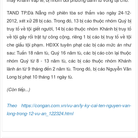
TAND TP.Đà Nẵng mở phiên tòa sơ thẩm vào ngày 24-12-
2012, xét xử 28 bị cáo. Trong đó, 13 bị cáo thuộc nhóm Quý bị
truy tố về tội giết người, 14 bị cáo thuộc nhóm Khánh bị truy tố
về tội gây rối trật tự công cộng, riêng 1 bị cáo bị truy tố về tội
che giấu tội phạm. HĐXX tuyên phạt các bị cáo mức án như
sau: Tuấn 18 năm tù, Quý 16 năm tù, các bị cáo còn lại thuộc
nhóm Quý từ 8 - 13 năm tù, các bị cáo thuộc nhóm Khánh
lãnh án từ 9 tháng đến 2 năm tù. Trong đó, bị cáo Nguyễn Văn
Long bị phạt 10 tháng 11 ngày tù.
(Còn tiếp...)
Theo https://congan.com.vn/vu-an/ly-ky-cai-ten-nguyen-van-
long-trong-12-vu-an_122324.html