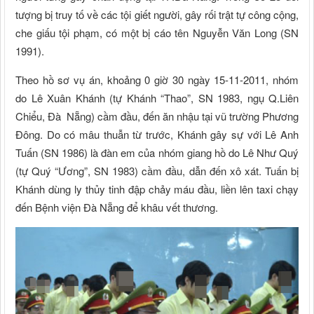
tượng bị truy tố về các tội giết người, gây rối trật tự công cộng,
che giấu tội phạm, có một bị cáo tên Nguyễn Văn Long (SN
1991).
Theo hồ sơ vụ án, khoảng 0 giờ 30 ngày 15-11-2011, nhóm
do Lê Xuân Khánh (tự Khánh “Thao”, SN 1983, ngụ Q.Liên
Chiểu, Đà Nẵng) cầm đầu, đến ăn nhậu tại vũ trường Phương
Đông. Do có mâu thuẫn từ trước, Khánh gây sự với Lê Anh
Tuấn (SN 1986) là đàn em của nhóm giang hồ do Lê Như Quý
(tự Quý “Ương”, SN 1983) cầm đầu, dẫn đến xô xát. Tuấn bị
Khánh dùng ly thủy tinh đập chảy máu đầu, liền lên taxi chạy
đến Bệnh viện Đà Nẵng để khâu vết thương.