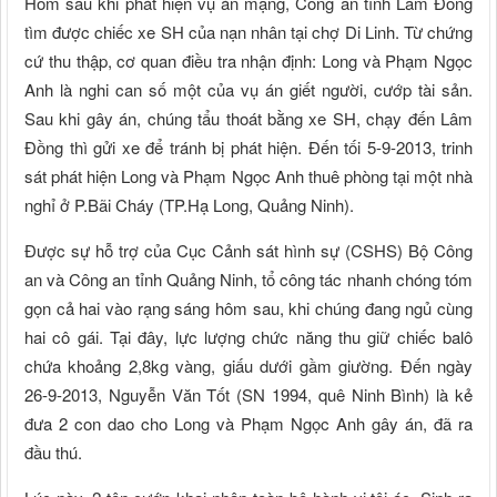
Hôm sau khi phát hiện vụ án mạng, Công an tỉnh Lâm Đồng
tìm được chiếc xe SH của nạn nhân tại chợ Di Linh. Từ chứng
cứ thu thập, cơ quan điều tra nhận định: Long và Phạm Ngọc
Anh là nghi can số một của vụ án giết người, cướp tài sản.
Sau khi gây án, chúng tẩu thoát bằng xe SH, chạy đến Lâm
Đồng thì gửi xe để tránh bị phát hiện. Đến tối 5-9-2013, trinh
sát phát hiện Long và Phạm Ngọc Anh thuê phòng tại một nhà
nghỉ ở P.Bãi Cháy (TP.Hạ Long, Quảng Ninh).
Được sự hỗ trợ của Cục Cảnh sát hình sự (CSHS) Bộ Công
an và Công an tỉnh Quảng Ninh, tổ công tác nhanh chóng tóm
gọn cả hai vào rạng sáng hôm sau, khi chúng đang ngủ cùng
hai cô gái. Tại đây, lực lượng chức năng thu giữ chiếc balô
chứa khoảng 2,8kg vàng, giấu dưới gầm giường. Đến ngày
26-9-2013, Nguyễn Văn Tốt (SN 1994, quê Ninh Bình) là kẻ
đưa 2 con dao cho Long và Phạm Ngọc Anh gây án, đã ra
đầu thú.