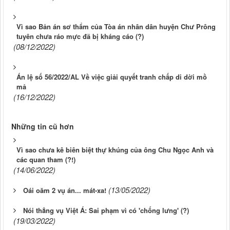
Vì sao Bản án sơ thẩm của Tòa án nhân dân huyện Chư Prông
tuyên chưa ráo mực đã bị kháng cáo (?)
(08/12/2022)
Án lệ số 56/2022/AL Về việc giải quyết tranh chấp di dời mồ
mả
(16/12/2022)
Những tin cũ hơn
Vì sao chưa kê biên biệt thự khúng của ông Chu Ngọc Anh và
các quan tham (?!)
(14/06/2022)
(13/05/2022)
Oái oăm 2 vụ án... mát-xa!
Nói thẳng vụ Việt Á: Sai phạm vì có 'chống lưng' (?)
(19/03/2022)