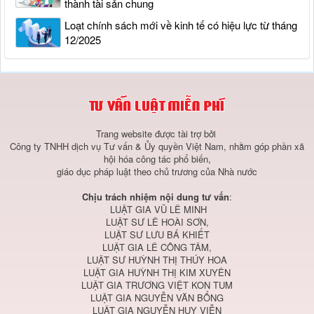
thành tài sản chung
Loạt chính sách mới về kinh tế có hiệu lực từ tháng
12/2025
Trang website được tài trợ bởi
Công ty TNHH dịch vụ Tư vấn & Ủy quyền Việt Nam, nhằm góp phần xã
hội hóa công tác phổ biến,
giáo dục pháp luật theo chủ trương của Nhà nước
Chịu trách nhiệm nội dung tư vấn
:
LUẬT GIA VŨ LÊ MINH
LUẬT SƯ LÊ HOÀI SƠN,
LUẬT SƯ LƯU BÁ KHIẾT
LUẬT GIA LÊ CÔNG TÂM,
LUẬT SƯ HUỲNH THỊ THÚY HOA
LUẬT GIA HUỲNH THỊ KIM XUYÊN
LUẬT GIA TRƯƠNG VIỆT KON TUM
LUẬT GIA NGUYỄN VĂN BỔNG
LUẬT GIA NGUYỄN HUY VIỄN