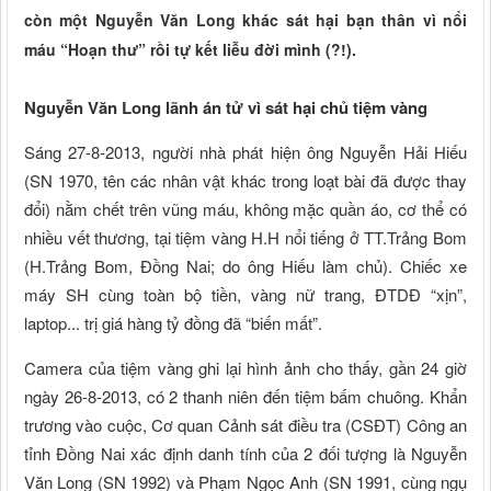
còn một Nguyễn Văn Long khác sát hại bạn thân vì nổi
máu “Hoạn thư” rồi tự kết liễu đời mình (?!).
Nguyễn Văn Long lãnh án tử vì sát hại chủ tiệm vàng
Sáng 27-8-2013, người nhà phát hiện ông Nguyễn Hải Hiếu
(SN 1970, tên các nhân vật khác trong loạt bài đã được thay
đổi) nằm chết trên vũng máu, không mặc quần áo, cơ thể có
nhiều vết thương, tại tiệm vàng H.H nổi tiếng ở TT.Trảng Bom
(H.Trảng Bom, Đồng Nai; do ông Hiếu làm chủ). Chiếc xe
máy SH cùng toàn bộ tiền, vàng nữ trang, ĐTDĐ “xịn”,
laptop... trị giá hàng tỷ đồng đã “biến mất”.
Camera của tiệm vàng ghi lại hình ảnh cho thấy, gần 24 giờ
ngày 26-8-2013, có 2 thanh niên đến tiệm bấm chuông. Khẩn
trương vào cuộc, Cơ quan Cảnh sát điều tra (CSĐT) Công an
tỉnh Đồng Nai xác định danh tính của 2 đối tượng là Nguyễn
Văn Long (SN 1992) và Phạm Ngọc Anh (SN 1991, cùng ngụ