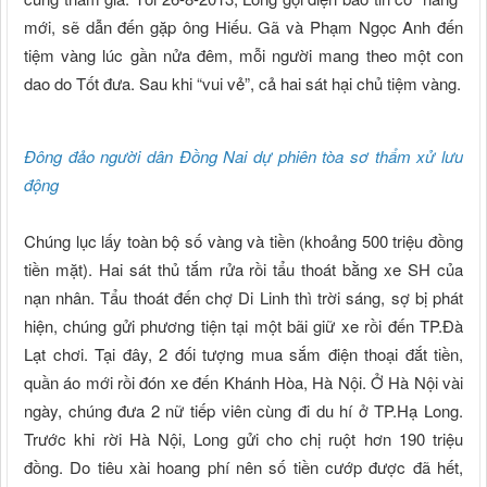
mới, sẽ dẫn đến gặp ông Hiếu. Gã và Phạm Ngọc Anh đến
tiệm vàng lúc gần nửa đêm, mỗi người mang theo một con
dao do Tốt đưa. Sau khi “vui vẻ”, cả hai sát hại chủ tiệm vàng.
Đông đảo người dân Đồng Nai dự phiên tòa sơ thẩm xử lưu
động
Chúng lục lấy toàn bộ số vàng và tiền (khoảng 500 triệu đồng
tiền mặt). Hai sát thủ tắm rửa rồi tẩu thoát bằng xe SH của
nạn nhân. Tẩu thoát đến chợ Di Linh thì trời sáng, sợ bị phát
hiện, chúng gửi phương tiện tại một bãi giữ xe rồi đến TP.Đà
Lạt chơi. Tại đây, 2 đối tượng mua sắm điện thoại đắt tiền,
quần áo mới rồi đón xe đến Khánh Hòa, Hà Nội. Ở Hà Nội vài
ngày, chúng đưa 2 nữ tiếp viên cùng đi du hí ở TP.Hạ Long.
Trước khi rời Hà Nội, Long gửi cho chị ruột hơn 190 triệu
đồng. Do tiêu xài hoang phí nên số tiền cướp được đã hết,