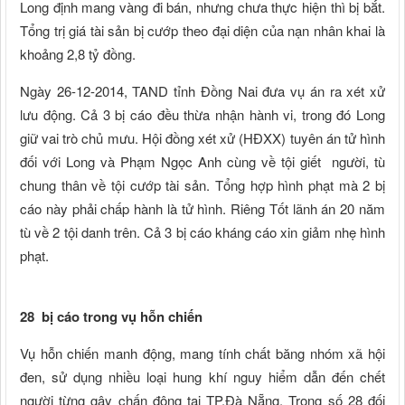
Long định mang vàng đi bán, nhưng chưa thực hiện thì bị bắt.
Tổng trị giá tài sản bị cướp theo đại diện của nạn nhân khai là
khoảng 2,8 tỷ đồng.
Ngày 26-12-2014, TAND tỉnh Đồng Nai đưa vụ án ra xét xử
lưu động. Cả 3 bị cáo đều thừa nhận hành vi, trong đó Long
giữ vai trò chủ mưu. Hội đồng xét xử (HĐXX) tuyên án tử hình
đối với Long và Phạm Ngọc Anh cùng về tội giết người, tù
chung thân về tội cướp tài sản. Tổng hợp hình phạt mà 2 bị
cáo này phải chấp hành là tử hình. Riêng Tốt lãnh án 20 năm
tù về 2 tội danh trên. Cả 3 bị cáo kháng cáo xin giảm nhẹ hình
phạt.
28 bị cáo trong vụ hỗn chiến
Vụ hỗn chiến manh động, mang tính chất băng nhóm xã hội
đen, sử dụng nhiều loại hung khí nguy hiểm dẫn đến chết
người từng gây chấn động tại TP.Đà Nẵng. Trong số 28 đối