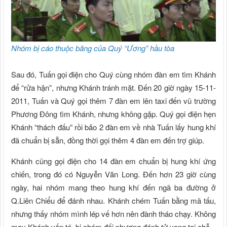
Nhóm bị cáo thuộc băng của Quý “Ương” hầu tòa
Sau đó, Tuấn gọi điện cho Quý cùng nhóm đàn em tìm Khánh
để “rửa hận”, nhưng Khánh tránh mặt. Đến 20 giờ ngày 15-11-
2011, Tuấn và Quý gọi thêm 7 đàn em lên taxi đến vũ trường
Phương Đông tìm Khánh, nhưng không gặp. Quý gọi điện hẹn
Khánh “thách đấu” rồi bảo 2 đàn em về nhà Tuấn lấy hung khí
đã chuẩn bị sẵn, đồng thời gọi thêm 4 đàn em đến trợ giúp.
Khánh cũng gọi điện cho 14 đàn em chuẩn bị hung khí ứng
chiến, trong đó có Nguyễn Văn Long. Đến hơn 23 giờ cùng
ngày, hai nhóm mang theo hung khí đến ngã ba đường ở
Q.Liên Chiểu để đánh nhau. Khánh chém Tuấn bằng mã tấu,
nhưng thấy nhóm mình lép vế hơn nên đành tháo chạy. Không
may Khánh vấp té, bị nhóm đối phương đánh tử vong tại chỗ.