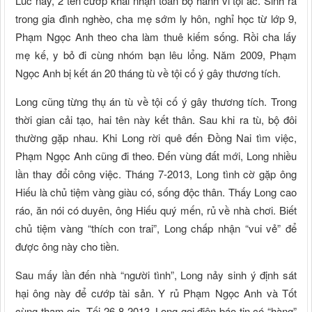
Lúc này, 2 tên cướp khai nhận toàn bộ hành vi tội ác. Sinh ra
trong gia đình nghèo, cha mẹ sớm ly hôn, nghỉ học từ lớp 9,
Phạm Ngọc Anh theo cha làm thuê kiếm sống. Rồi cha lấy
mẹ kế, y bỏ đi cùng nhóm bạn lêu lổng. Năm 2009, Phạm
Ngọc Anh bị kết án 20 tháng tù về tội cố ý gây thương tích.
Long cũng từng thụ án tù về tội cố ý gây thương tích. Trong
thời gian cải tạo, hai tên này kết thân. Sau khi ra tù, bộ đôi
thường gặp nhau. Khi Long rời quê đến Đồng Nai tìm việc,
Phạm Ngọc Anh cũng đi theo. Đến vùng đất mới, Long nhiều
lần thay đổi công việc. Tháng 7-2013, Long tình cờ gặp ông
Hiếu là chủ tiệm vàng giàu có, sống độc thân. Thấy Long cao
ráo, ăn nói có duyên, ông Hiếu quý mến, rủ về nhà chơi. Biết
chủ tiệm vàng “thích con trai”, Long chấp nhận “vui vẻ” để
được ông này cho tiền.
Sau mấy lần đến nhà “người tình”, Long nảy sinh ý định sát
hại ông này để cướp tài sản. Y rủ Phạm Ngọc Anh và Tốt
cùng tham gia. Tối 26-8-2013, Long gọi điện báo tin có “hàng”