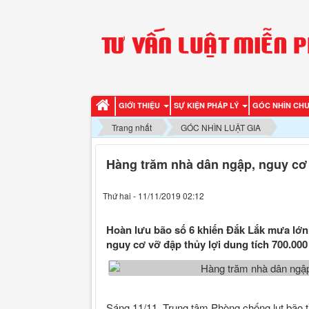
GIỚI THIỆU
SỰ KIỆN PHÁP LÝ
GÓC NHÌN CH
Trang nhất
GÓC NHÌN LUẬT GIA
Hàng trăm nhà dân ngập, nguy cơ
Thứ hai - 11/11/2019 02:12
Hoàn lưu bão số 6 khiến Đắk Lắk mưa lớn
nguy cơ vỡ đập thủy lợi dung tích 700.000
Sáng 11/11, Trung tâm Phòng chống lụt bão 