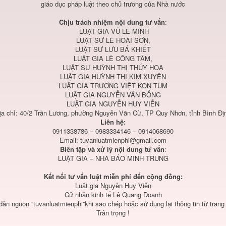
giáo dục pháp luật theo chủ trương của Nhà nước
Chịu trách nhiệm nội dung tư vấn
:
LUẬT GIA VŨ LÊ MINH
LUẬT SƯ LÊ HOÀI SƠN,
LUẬT SƯ LƯU BÁ KHIẾT
LUẬT GIA LÊ CÔNG TÂM,
LUẬT SƯ HUỲNH THỊ THÚY HOA
LUẬT GIA HUỲNH THỊ KIM XUYÊN
LUẬT GIA TRƯƠNG VIỆT KON TUM
LUẬT GIA NGUYỄN VĂN BỔNG
LUẬT GIA NGUYỄN HUY VIỄN
ịa chỉ: 40/2 Trần Lương, phường Nguyễn Văn Cừ, TP Quy Nhơn, tỉnh Bình Đị
Liên hệ:
0911338786 – 0983334146 – 0914068690
Email:
tuvanluatmienphi@gmail.com
Biên tập và xử lý nội dung tư vấn
:
LUẬT GIA – NHÀ BÁO MINH TRUNG
Kết nối tư vấn luật miễn phí đến cộng đồng:
Luật gia Nguyễn Huy Viễn
Cử nhân kinh tế Lê Quang Doanh
 dẫn nguồn “tuvanluatmienphi”khi sao chép hoặc sử dụng lại thông tin từ trang
Trân trọng !