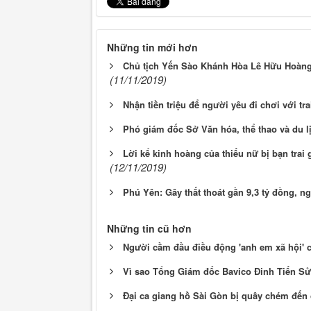
Những tin mới hơn
Chủ tịch Yến Sào Khánh Hòa Lê Hữu Hoàng
(11/11/2019)
Nhận tiền triệu để người yêu đi chơi với tra
Phó giám đốc Sở Văn hóa, thể thao và du l
Lời kể kinh hoàng của thiếu nữ bị bạn trai 
(12/11/2019)
Phú Yên: Gây thất thoát gần 9,3 tỷ đồng, 
Những tin cũ hơn
Người cầm đầu điều động 'anh em xã hội' c
Vì sao Tổng Giám đốc Bavico Đinh Tiến Sử 
Đại ca giang hồ Sài Gòn bị quây chém đến c