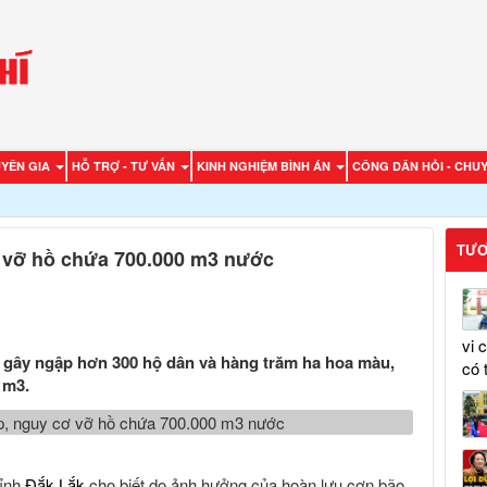
UYÊN GIA
HỖ TRỢ - TƯ VẤN
KINH NGHIỆM BÌNH ÁN
CÔNG DÂN HỎI - CHUY
TƯƠ
 vỡ hồ chứa 700.000 m3 nước
vi 
 gây ngập hơn 300 hộ dân và hàng trăm ha hoa màu,
có 
 m3.
tỉnh
Đắk Lắk
cho biết do ảnh hưởng của hoàn lưu cơn bão