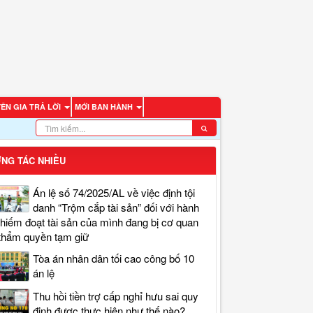
ÊN GIA TRẢ LỜI
MỚI BAN HÀNH
NG TÁC NHIỀU
Án lệ số 74/2025/AL về việc định tội
danh “Trộm cắp tài sản” đối với hành
chiếm đoạt tài sản của mình đang bị cơ quan
thẩm quyền tạm giữ
Tòa án nhân dân tối cao công bố 10
án lệ
Thu hồi tiền trợ cấp nghỉ hưu sai quy
định được thực hiện như thế nào?