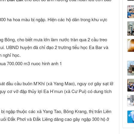
300 ha hoa màu bị ngập. Hiện các hộ dân trong khu vực
 Bông, cho biết mưa lớn làm nước tràn qua 2 cầu treo
ui. UBND huyện đã chỉ đạo 2 trường tiểu học Ea Bar và
h nghỉ học.
sát đầu cầu buôn M’Khí (xã Yang Mao), nguy cơ gây sạt lở
uy cơ vỡ đập thủy lợi Ea H’mun (xã Cư Pui) có dung tích
bị ngập thuộc các xã Yang Tao, Bông Krang, thị trấn Liên
uối Đắk Phơi và Đắk Liêng dâng cao gây ngập 300 hộ ở