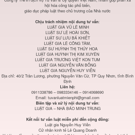
hội hóa công tác phổ biến,
giáo dục pháp luật theo chủ trương của Nhà nước
Chịu trách nhiệm nội dung tư vấn
:
LUẬT GIA VŨ LÊ MINH
LUẬT SƯ LÊ HOÀI SƠN,
LUẬT SƯ LƯU BÁ KHIẾT
LUẬT GIA LÊ CÔNG TÂM,
LUẬT SƯ HUỲNH THỊ THÚY HOA
LUẬT GIA HUỲNH THỊ KIM XUYÊN
LUẬT GIA TRƯƠNG VIỆT KON TUM
LUẬT GIA NGUYỄN VĂN BỔNG
LUẬT GIA NGUYỄN HUY VIỄN
Địa chỉ: 40/2 Trần Lương, phường Nguyễn Văn Cừ, TP Quy Nhơn, tỉnh Bình
Định
Liên hệ:
0911338786 – 0983334146 – 0914068690
Email:
tuvanluatmienphi@gmail.com
Biên tập và xử lý nội dung tư vấn
:
LUẬT GIA – NHÀ BÁO MINH TRUNG
Kết nối tư vấn luật miễn phí đến cộng đồng:
Luật gia Nguyễn Huy Viễn
Cử nhân kinh tế Lê Quang Doanh