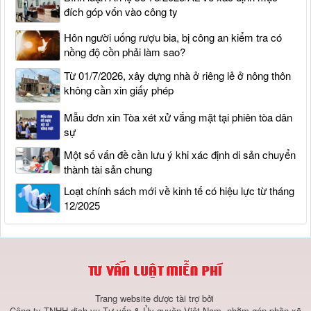
đích góp vốn vào công ty
Hôn người uống rượu bia, bị công an kiểm tra có
nồng độ cồn phải làm sao?
Từ 01/7/2026, xây dựng nhà ở riêng lẻ ở nông thôn
không cần xin giấy phép
Mẫu đơn xin Tòa xét xử vắng mặt tại phiên tòa dân
sự
Một số vấn đề cần lưu ý khi xác định di sản chuyển
thành tài sản chung
Loạt chính sách mới về kinh tế có hiệu lực từ tháng
12/2025
Trang website được tài trợ bởi
Công ty TNHH dịch vụ Tư vấn & Ủy quyền Việt Nam, nhằm góp phần xã