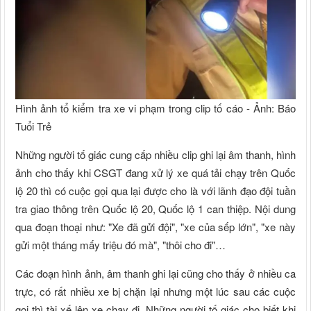
Hình ảnh tổ kiểm tra xe vi phạm trong clip tố cáo - Ảnh: Báo
Tuổi Trẻ
Những người tố giác cung cấp nhiều clip ghi lại âm thanh, hình
ảnh cho thấy khi CSGT đang xử lý xe quá tải chạy trên Quốc
lộ 20 thì có cuộc gọi qua lại được cho là với lãnh đạo đội tuần
tra giao thông trên Quốc lộ 20, Quốc lộ 1 can thiệp. Nội dung
qua đoạn thoại như: "Xe đã gửi đội", "xe của sếp lớn", "xe này
gửi một tháng mấy triệu đó mà", "thôi cho đi"…
Các đoạn hình ảnh, âm thanh ghi lại cũng cho thấy ở nhiều ca
trực, có rất nhiều xe bị chặn lại nhưng một lúc sau các cuộc
gọi thì tài xế lên xe chạy đi. Những người tố giác cho biết khi