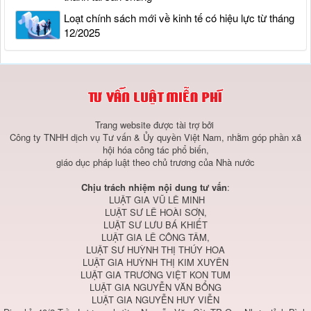
Loạt chính sách mới về kinh tế có hiệu lực từ tháng
12/2025
Trang website được tài trợ bởi
Công ty TNHH dịch vụ Tư vấn & Ủy quyền Việt Nam, nhằm góp phần xã
hội hóa công tác phổ biến,
giáo dục pháp luật theo chủ trương của Nhà nước
Chịu trách nhiệm nội dung tư vấn
:
LUẬT GIA VŨ LÊ MINH
LUẬT SƯ LÊ HOÀI SƠN,
LUẬT SƯ LƯU BÁ KHIẾT
LUẬT GIA LÊ CÔNG TÂM,
LUẬT SƯ HUỲNH THỊ THÚY HOA
LUẬT GIA HUỲNH THỊ KIM XUYÊN
LUẬT GIA TRƯƠNG VIỆT KON TUM
LUẬT GIA NGUYỄN VĂN BỔNG
LUẬT GIA NGUYỄN HUY VIỄN