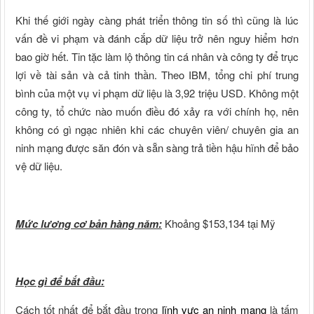
Khi thế giới ngày càng phát triển thông tin số thì cũng là lúc
vấn đề vi phạm và đánh cắp dữ liệu trở nên nguy hiểm hơn
bao giờ hết. Tin tặc làm lộ thông tin cá nhân và công ty để trục
lợi về tài sản và cả tinh thần. Theo IBM, tổng chi phí trung
bình của một vụ vi phạm dữ liệu là 3,92 triệu USD. Không một
công ty, tổ chức nào muốn điều đó xảy ra với chính họ, nên
không có gì ngạc nhiên khi các chuyên viên/ chuyên gia an
ninh mạng được săn đón và sẵn sàng trả tiền hậu hĩnh để bảo
vệ dữ liệu.
Mức lương cơ bản hàng năm:
Khoảng $153,134 tại Mỹ
Học gì để bắt đầu:
Cách tốt nhất để bắt đầu trong
lĩnh vực an ninh mạng
là tấm