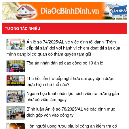
TƯƠNG TÁC NHIỀU
Án lệ số 74/2025/AL về việc định tội danh “Trộm
cắp tài sản” đối với hành vi chiếm đoạt tài sản của
mình đang bị cơ quan có thẩm quyền tạm giữ
Tòa án nhân dân tối cao công bố 10 án lệ
Thu hồi tiền trợ cấp nghỉ hưu sai quy định được
thực hiện như thế nào?
Ngành học khát nhân lực, sinh viên ra trường gần
như có việc làm ngay
Bình luận Án lệ số 78/2025/AL về xác định mục
đích góp vốn vào công ty
Hôn người uống rượu bia, bị công an kiểm tra có