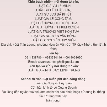
Chịu trách nhiệm nội dung tư vấn
:
LUẬT GIA VŨ LÊ MINH
LUẬT SƯ LÊ HOÀI SƠN,
LUẬT SƯ LƯU BÁ KHIẾT
LUẬT GIA LÊ CÔNG TÂM,
LUẬT SƯ HUỲNH THỊ THÚY HOA
LUẬT GIA HUỲNH THỊ KIM XUYÊN
LUẬT GIA TRƯƠNG VIỆT KON TUM
LUẬT GIA NGUYỄN VĂN BỔNG
LUẬT GIA NGUYỄN HUY VIỄN
Địa chỉ: 40/2 Trần Lương, phường Nguyễn Văn Cừ, TP Quy Nhơn, tỉnh Bình
Định
Liên hệ:
0911338786 – 0983334146 – 0914068690
Email:
tuvanluatmienphi@gmail.com
Biên tập và xử lý nội dung tư vấn
:
LUẬT GIA – NHÀ BÁO MINH TRUNG
Kết nối tư vấn luật miễn phí đến cộng đồng:
Luật gia Nguyễn Huy Viễn
Cử nhân kinh tế Lê Quang Doanh
Vui lòng dẫn nguồn “tuvanluatmienphi”khi sao chép hoặc sử dụng lại thông
tin từ trang web này.
Trân trọng !