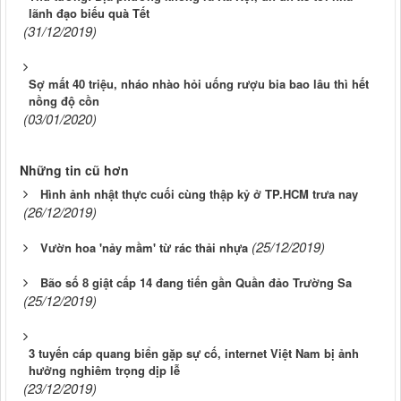
lãnh đạo biếu quà Tết
(31/12/2019)
Sợ mất 40 triệu, nháo nhào hỏi uống rượu bia bao lâu thì hết
nồng độ cồn
(03/01/2020)
Những tin cũ hơn
Hình ảnh nhật thực cuối cùng thập kỷ ở TP.HCM trưa nay
(26/12/2019)
(25/12/2019)
Vườn hoa 'nảy mầm' từ rác thải nhựa
Bão số 8 giật cấp 14 đang tiến gần Quần đảo Trường Sa
(25/12/2019)
3 tuyến cáp quang biển gặp sự cố, internet Việt Nam bị ảnh
hưởng nghiêm trọng dịp lễ
(23/12/2019)