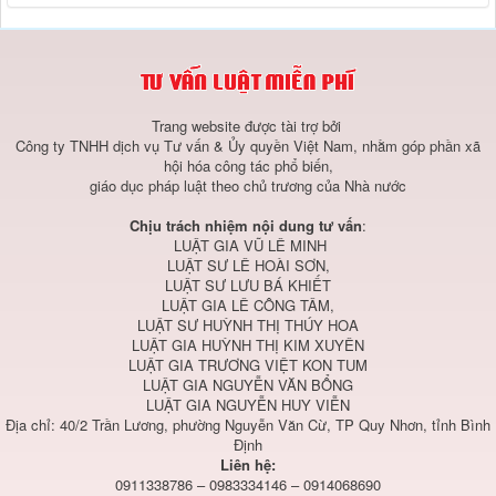
Trang website được tài trợ bởi
Công ty TNHH dịch vụ Tư vấn & Ủy quyền Việt Nam, nhằm góp phần xã
hội hóa công tác phổ biến,
giáo dục pháp luật theo chủ trương của Nhà nước
Chịu trách nhiệm nội dung tư vấn
:
LUẬT GIA VŨ LÊ MINH
LUẬT SƯ LÊ HOÀI SƠN,
LUẬT SƯ LƯU BÁ KHIẾT
LUẬT GIA LÊ CÔNG TÂM,
LUẬT SƯ HUỲNH THỊ THÚY HOA
LUẬT GIA HUỲNH THỊ KIM XUYÊN
LUẬT GIA TRƯƠNG VIỆT KON TUM
LUẬT GIA NGUYỄN VĂN BỔNG
LUẬT GIA NGUYỄN HUY VIỄN
Địa chỉ: 40/2 Trần Lương, phường Nguyễn Văn Cừ, TP Quy Nhơn, tỉnh Bình
Định
Liên hệ:
0911338786 – 0983334146 – 0914068690