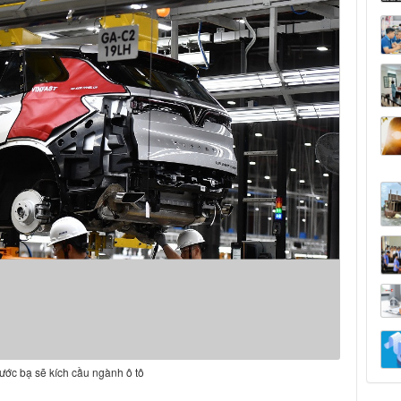
rước bạ sẽ kích cầu ngành ô tô