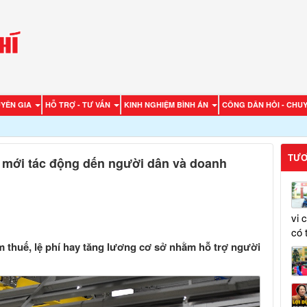
UYÊN GIA
HỖ TRỢ - TƯ VẤN
KINH NGHIỆM BÌNH ÁN
CÔNG DÂN HỎI - CHUY
TƯƠ
h mới tác động dến người dân và doanh
vi 
có 
ảm thuế, lệ phí hay tăng lương cơ sở nhằm hỗ trợ người