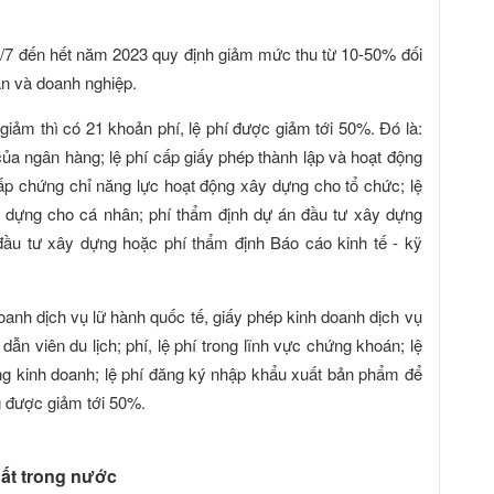
1/7 đến hết năm 2023 quy định giảm mức thu từ 10-50% đối
ân và doanh nghiệp.
giảm thì có 21 khoản phí, lệ phí được giảm tới 50%. Đó là:
của ngân hàng; lệ phí cấp giấy phép thành lập và hoạt động
cấp chứng chỉ năng lực hoạt động xây dựng cho tổ chức; lệ
 dựng cho cá nhân; phí thẩm định dự án đầu tư xây dựng
đầu tư xây dựng hoặc phí thẩm định Báo cáo kinh tế - kỹ
oanh dịch vụ lữ hành quốc tế, giấy phép kinh doanh dịch vụ
dẫn viên du lịch; phí, lệ phí trong lĩnh vực chứng khoán; lệ
g kinh doanh; lệ phí đăng ký nhập khẩu xuất bản phẩm để
g được giảm tới 50%.
uất trong nước