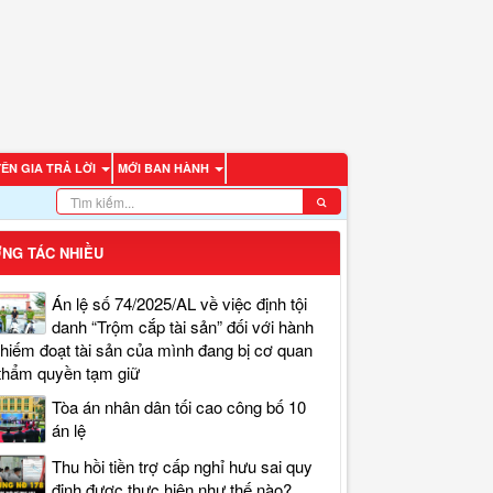
ÊN GIA TRẢ LỜI
MỚI BAN HÀNH
NG TÁC NHIỀU
Án lệ số 74/2025/AL về việc định tội
danh “Trộm cắp tài sản” đối với hành
chiếm đoạt tài sản của mình đang bị cơ quan
thẩm quyền tạm giữ
Tòa án nhân dân tối cao công bố 10
án lệ
Thu hồi tiền trợ cấp nghỉ hưu sai quy
định được thực hiện như thế nào?