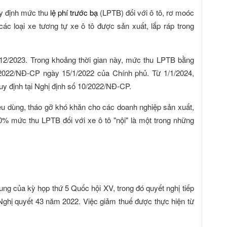
uy định mức thu
lệ phí trước bạ
(LPTB) đối với ô tô, rơ moóc
c loại xe tương tự xe ô tô được sản xuất, lắp ráp trong
1/12/2023. Trong khoảng thời gian này, mức thu LPTB bằng
/2022/NĐ-CP ngày 15/1/2022 của Chính phủ. Từ 1/1/2024,
uy định tại Nghị định số 10/2022/NĐ-CP.
iêu dùng, tháo gỡ khó khăn cho các doanh nghiệp sản xuất,
 50% mức thu LPTB đối với xe ô tô "nội" là một trong những
ng của kỳ họp thứ 5 Quốc hội XV, trong đó quyết nghị tiếp
o Nghị quyết 43 năm 2022. Việc giảm thuế được thực hiện từ