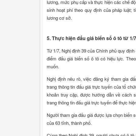
lương, mức phụ cấp và thực hiện các chế độ 
sinh hoạt phí theo quy định của pháp luật;
lương cơ sở.
5. Thực hiện đấu giá biển số ô tô từ 1/
Từ 1/7, Nghị định 39 của Chính phủ quy định 
điểm đấu giá biển số ô tô có hiệu lực. Th
muốn.
Nghị định nêu rõ, việc đăng ký tham gia đấ
trang thông tin đấu giá trực tuyến của tổ ch
khoản truy cập, được hướng dẫn về cách sử
trang thông tin đấu giá trực tuyến để thực hiệ
Người tham gia đấu giá được lựa chọn biển s
của 63 tỉnh, thành phố.
Cũng theo Nghị định 39, người chưa có ô tô 