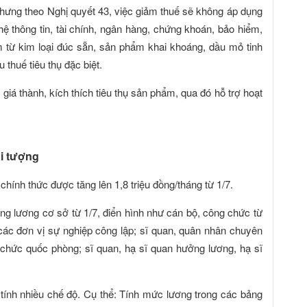
ưng theo Nghị quyết 43, việc giảm thuế sẽ không áp dụng
 thông tin, tài chính, ngân hàng, chứng khoán, bảo hiểm,
m từ kim loại đúc sẵn, sản phẩm khai khoáng, dầu mỏ tinh
thuế tiêu thụ đặc biệt.
giá thành, kích thích tiêu thụ sản phẩm, qua đó hỗ trợ hoạt
ối tượng
ính thức được tăng lên 1,8 triệu đồng/tháng từ 1/7.
ng lương cơ sở từ 1/7, điển hình như cán bộ, công chức từ
các đơn vị sự nghiệp công lập; sĩ quan, quân nhân chuyên
n chức quốc phòng; sĩ quan, hạ sĩ quan hưởng lương, hạ sĩ
.
ính nhiều chế độ. Cụ thể: Tính mức lương trong các bảng