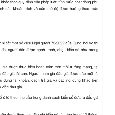
khác theo quy định của pháp luật; tính mức hoạt động phí,
 tính các khoản trích và các chế độ được hưởng theo mức
7
chi tiết một số điều Nghị quyết 73/2022 của Quốc hội về thí
eo đó, người dân được cạnh tranh, chọn biển số như mong
u giá được thực hiện hoàn toàn trên môi trường mạng, tại
ức đấu giá tài sản. Người tham gia đấu giá được cấp một tài
 dụng tài khoản, cách trả giá và các nội dung khác trên
n việc đấu giá.
ố ô tô theo nhu cầu trong danh sách biển số đưa ra đấu giá
vẫn được tham gia đấu giá biển số. Nhưng trong 12 tháng,