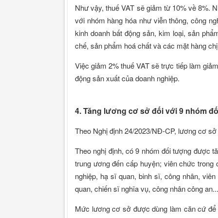
Như vậy, thuế VAT sẽ giảm từ 10% về 8%. Nh
với nhóm hàng hóa như viễn thông, công nghệ
kinh doanh bất động sản, kim loại, sản phẩ
chế, sản phẩm hoá chất và các mặt hàng chịu 
Việc giảm 2% thuế VAT sẽ trực tiếp làm giảm 
động sản xuất của doanh nghiệp.
4. Tăng lương cơ sở đối với 9 nhóm đ
Theo Nghị định 24/2023/NĐ-CP, lương cơ sở ch
Theo nghị định, có 9 nhóm đối tượng được tă
trung ương đến cấp huyện; viên chức trong 
nghiệp, hạ sĩ quan, binh sĩ, công nhân, viê
quan, chiến sĩ nghĩa vụ, công nhân công an..
Mức lương cơ sở được dùng làm căn cứ để t