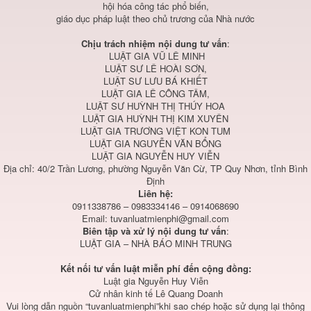
hội hóa công tác phổ biến,
giáo dục pháp luật theo chủ trương của Nhà nước
Chịu trách nhiệm nội dung tư vấn
:
LUẬT GIA VŨ LÊ MINH
LUẬT SƯ LÊ HOÀI SƠN,
LUẬT SƯ LƯU BÁ KHIẾT
LUẬT GIA LÊ CÔNG TÂM,
LUẬT SƯ HUỲNH THỊ THÚY HOA
LUẬT GIA HUỲNH THỊ KIM XUYÊN
LUẬT GIA TRƯƠNG VIỆT KON TUM
LUẬT GIA NGUYỄN VĂN BỔNG
LUẬT GIA NGUYỄN HUY VIỄN
Địa chỉ: 40/2 Trần Lương, phường Nguyễn Văn Cừ, TP Quy Nhơn, tỉnh Bình
Định
Liên hệ:
0911338786 – 0983334146 – 0914068690
Email:
tuvanluatmienphi@gmail.com
Biên tập và xử lý nội dung tư vấn
:
LUẬT GIA – NHÀ BÁO MINH TRUNG
Kết nối tư vấn luật miễn phí đến cộng đồng:
Luật gia Nguyễn Huy Viễn
Cử nhân kinh tế Lê Quang Doanh
Vui lòng dẫn nguồn “tuvanluatmienphi”khi sao chép hoặc sử dụng lại thông