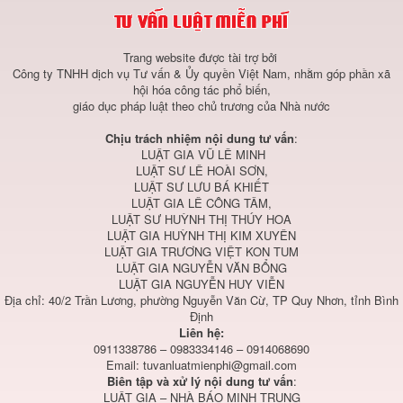
Trang website được tài trợ bởi
Công ty TNHH dịch vụ Tư vấn & Ủy quyền Việt Nam, nhằm góp phần xã
hội hóa công tác phổ biến,
giáo dục pháp luật theo chủ trương của Nhà nước
Chịu trách nhiệm nội dung tư vấn
:
LUẬT GIA VŨ LÊ MINH
LUẬT SƯ LÊ HOÀI SƠN,
LUẬT SƯ LƯU BÁ KHIẾT
LUẬT GIA LÊ CÔNG TÂM,
LUẬT SƯ HUỲNH THỊ THÚY HOA
LUẬT GIA HUỲNH THỊ KIM XUYÊN
LUẬT GIA TRƯƠNG VIỆT KON TUM
LUẬT GIA NGUYỄN VĂN BỔNG
LUẬT GIA NGUYỄN HUY VIỄN
Địa chỉ: 40/2 Trần Lương, phường Nguyễn Văn Cừ, TP Quy Nhơn, tỉnh Bình
Định
Liên hệ:
0911338786 – 0983334146 – 0914068690
Email:
tuvanluatmienphi@gmail.com
Biên tập và xử lý nội dung tư vấn
:
LUẬT GIA – NHÀ BÁO MINH TRUNG