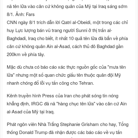
nã tên lửa vào căn cứ không quân của Mỹ tại Iraq sáng sớm
8/1. Ảnh: Fars
CNN ngày 8/1 trích dẫn lời Qatri al-Obeidi, một trong các chỉ
huy Lực lượng bán vũ trang người Sunni ở thị trấn al-
Baghdadi, Iraq cho biết, ít nhất 10 quả tên lửa đã bắn về phía
căn cứ không quân Ain al-Asad, cách thủ đô Baghdad gần
200km về phía tây.
Mặc dù chưa có báo cáo xác thực nguồn gốc của "mưa tên
lửa" nhưng một số quan chức giấu tên thuộc quân đội Mỹ
nhanh chóng đổ lỗi vụ tấn công cho Tehran.
Kênh truyền hình Press của Iran cho phát sóng tin nóng
khẳng định, IRGC đã nã "hàng chục tên lửa" vào căn cứ Ain
al-Asad của Mỹ tại Iraq.
Phát ngôn viên Nhà Trắng Stephanie Grisham cho hay, Tổng
thống Donald Trump đã nhận được các báo cáo về vụ tấn