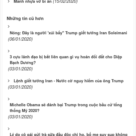
(15/02/2020)
Mảnh nhựa vỡ bí ẩn
Những tin cũ hơn
Nóng: Đây là người 'xúi bẩy" Trump giết tướng Iran Soleimani
(06/01/2020)
3 cựu lãnh đạo bị bắt liên quan gì vụ hoán đổi đất cho Diệp
Bạch Dương?
(03/01/2020)
Lệnh giết tướng Iran - Nước cờ nguy hiểm của ông Trump
(03/01/2020)
Michelle Obama sẽ đánh bại Trump trong cuộc bầu cử tổng
thống Mỹ 2020?
(03/01/2020)
Lý do cô gái gửi trà sữa đầu độc chị họ, bố mẹ suy sụp không