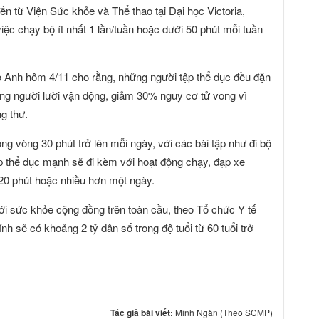
n từ Viện Sức khỏe và Thể thao tại Đại học Victoria,
iệc chạy bộ ít nhất 1 lần/tuần hoặc dưới 50 phút mỗi tuần
o Anh hôm 4/11 cho rằng, những người tập thể dục đều đặn
ng người lười vận động, giảm 30% nguy cơ tử vong vì
g thư.
ng vòng 30 phút trở lên mỗi ngày, với các bài tập như đi bộ
p thể dục mạnh sẽ đi kèm với hoạt động chạy, đạp xe
 20 phút hoặc nhiều hơn một ngày.
ới sức khỏe cộng đồng trên toàn cầu, theo Tổ chức Y tế
nh sẽ có khoảng 2 tỷ dân số trong độ tuổi từ 60 tuổi trở
Tác giả bài viết:
Minh Ngân (Theo SCMP)