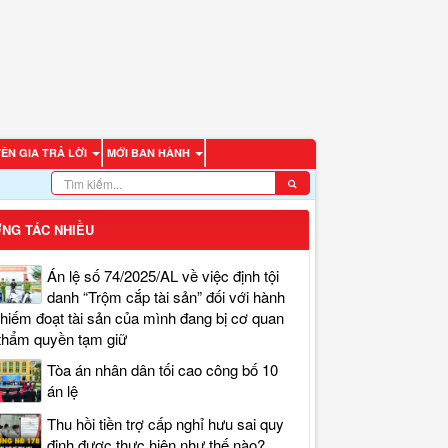
ÊN GIA TRẢ LỜI
MỚI BAN HÀNH
NG TÁC NHIỀU
Án lệ số 74/2025/AL về việc định tội
danh “Trộm cắp tài sản” đối với hành
chiếm đoạt tài sản của mình đang bị cơ quan
thẩm quyền tạm giữ
Tòa án nhân dân tối cao công bố 10
án lệ
Thu hồi tiền trợ cấp nghỉ hưu sai quy
định được thực hiện như thế nào?