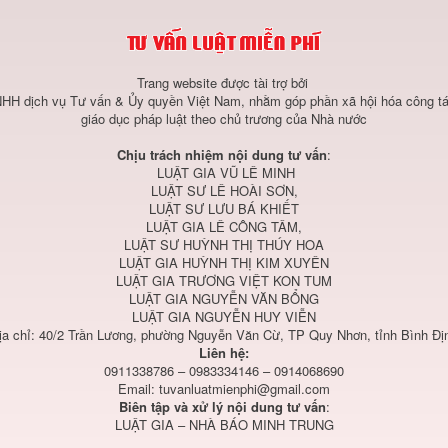
Trang website được tài trợ bởi
HH dịch vụ Tư vấn & Ủy quyền Việt Nam, nhằm góp phần xã hội hóa công tá
giáo dục pháp luật theo chủ trương của Nhà nước
Chịu trách nhiệm nội dung tư vấn
:
LUẬT GIA VŨ LÊ MINH
LUẬT SƯ LÊ HOÀI SƠN,
LUẬT SƯ LƯU BÁ KHIẾT
LUẬT GIA LÊ CÔNG TÂM,
LUẬT SƯ HUỲNH THỊ THÚY HOA
LUẬT GIA HUỲNH THỊ KIM XUYÊN
LUẬT GIA TRƯƠNG VIỆT KON TUM
LUẬT GIA NGUYỄN VĂN BỔNG
LUẬT GIA NGUYỄN HUY VIỄN
ịa chỉ: 40/2 Trần Lương, phường Nguyễn Văn Cừ, TP Quy Nhơn, tỉnh Bình Đị
Liên hệ:
0911338786 – 0983334146 – 0914068690
Email:
tuvanluatmienphi@gmail.com
Biên tập và xử lý nội dung tư vấn
:
LUẬT GIA – NHÀ BÁO MINH TRUNG