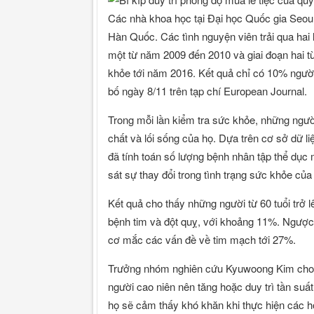
Các nhà khoa học tại Đại học Quốc gia Seoul 
Hàn Quốc. Các tình nguyện viên trải qua hai l
một từ năm 2009 đến 2010 và giai đoạn hai t
khỏe tới năm 2016. Kết quả chỉ có 10% người
bố ngày 8/11 trên tạp chí European Journal.
Trong mỗi lần kiểm tra sức khỏe, những người 
chất và lối sống của họ. Dựa trên cơ sở dữ l
đã tính toán số lượng bệnh nhân tập thể dục
sát sự thay đổi trong tình trạng sức khỏe của
Kết quả cho thấy những người từ 60 tuổi trở 
bệnh tim và đột quỵ, với khoảng 11%. Ngược l
cơ mắc các vấn đề về tim mạch tới 27%.
Trưởng nhóm nghiên cứu Kyuwoong Kim cho bi
người cao niên nên tăng hoặc duy trì tần suấ
họ sẽ cảm thấy khó khăn khi thực hiện các ho