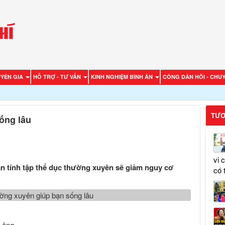
UYÊN GIA
HỖ TRỢ - TƯ VẤN
KINH NGHIỆM BÌNH ÁN
CÔNG DÂN HỎI - CHUY
TƯƠ
ống lâu
vi 
ạn tính tập thể dục thường xuyên sẽ giảm nguy cơ
có 