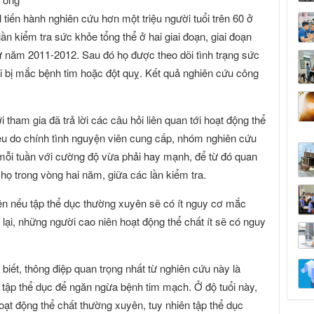
tiến hành nghiên cứu hơn một triệu người tuổi trên 60 ở
ần kiểm tra sức khỏe tổng thể ở hai giai đoạn, giai đoạn
ừ năm 2011-2012. Sau đó họ được theo dõi tình trạng sức
 bị mắc bệnh tim hoặc đột quỵ. Kết quả nghiên cứu công
tham gia đã trả lời các câu hỏi liên quan tới hoạt động thể
iệu do chính tình nguyện viên cung cấp, nhóm nghiên cứu
 mỗi tuần với cường độ vừa phải hay mạnh, để từ đó quan
 họ trong vòng hai năm, giữa các lần kiểm tra.
lên nếu tập thể dục thường xuyên sẽ có ít nguy cơ mắc
ại, những người cao niên hoạt động thể chất ít sẽ có nguy
ết, thông điệp quan trọng nhất từ nghiên cứu này là
t tập thể dục để ngăn ngừa bệnh tim mạch. Ở độ tuổi này,
ạt động thể chất thường xuyên, tuy nhiên tập thể dục