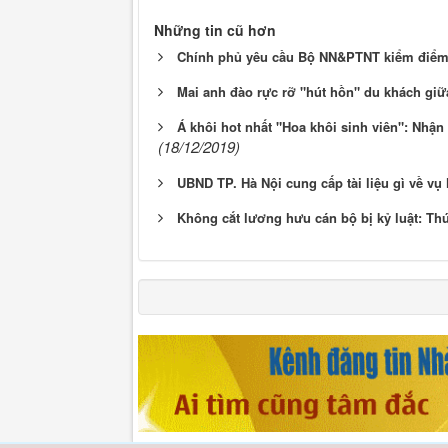
Những tin cũ hơn
Chính phủ yêu cầu Bộ NN&PTNT kiểm điểm v
Mai anh đào rực rỡ "hút hồn" du khách giữa
Á khôi hot nhất "Hoa khôi sinh viên": Nhậ
(18/12/2019)
UBND TP. Hà Nội cung cấp tài liệu gì về v
Không cắt lương hưu cán bộ bị kỷ luật: Thứ